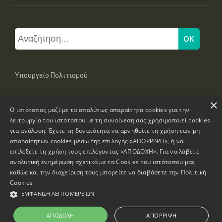
Υπουργείο Πολιτισμού
×
Μπουμπουλίνας 20-22, 106 82 Αθήνα
Ο ιστότοπος μαζί με τα απολύτως απαραίτητα cookies για την
Τηλ: +30 2131322100, 2131322421
mail: grplk@culture.gr
λειτουργία του ιστότοπου με τη συναίνεση σας χρησιμοποιεί cookies
για ανάλυση. Έχετε τη δυνατότητα να αρνηθείτε τη χρήση των μη
απαραίτητων cookies μέσω της επιλογής «ΑΠΟΡΡΙΨΗ», ή να
επιλέξετε τη χρήση τους επιλέγοντας «ΑΠΟΔΟΧΗ». Για να λάβετε
αναλυτική ενημέρωση σχετικά με τα Cookies του ιστότοπου μας
καθώς και την διαχείριση τους μπορείτε να διαβάσετε την
Πολιτική
Πνευματικά Δικαιώματα © 1995-2026 Υπουργείο Πολιτισμού
Cookies
ΕΜΦΆΝΙΣΗ ΛΕΠΤΟΜΕΡΕΙΏΝ
Πληροφορίες Ιστοσελίδας
Δήλωση Προσβασιμότητας
ΑΠΟΔΟΧΉ
ΑΠΌΡΡΙΨΗ