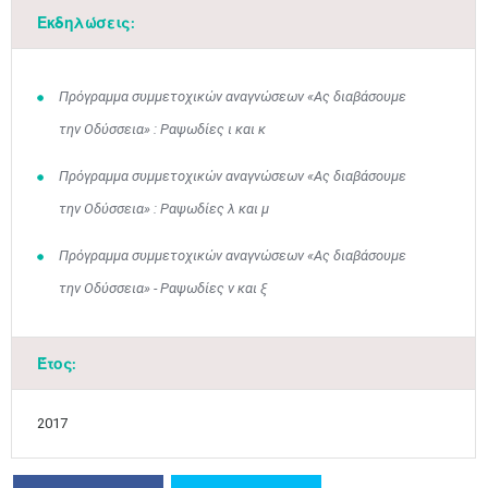
Εκδηλώσεις:
Πρόγραμμα συμμετοχικών αναγνώσεων «Ας διαβάσουμε
την Οδύσσεια» : Ραψωδίες ι και κ
Μαϊ
1
2
•
•
Πρόγραμμα συμμετοχικών αναγνώσεων «Ας διαβάσουμε
3
4
5
6
7
8
9
•
•
•
•
•
•
•
την Οδύσσεια» : Ραψωδίες λ και μ
10
11
12
13
14
15
16
Πρόγραμμα συμμετοχικών αναγνώσεων «Ας διαβάσουμε
•
•
•
•
•
•
•
την Οδύσσεια» - Ραψωδίες ν και ξ
17
18
19
20
21
22
23
•
•
•
•
•
•
•
•
•
•
•
•
•
Έτος:
24
25
26
27
28
29
30
•
•
•
•
•
•
•
2017
31
Ιουν
1
2
3
4
5
6
•
•
•
•
•
•
•