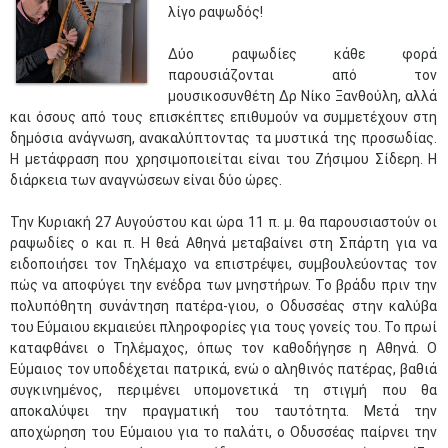
λίγο ραψωδός!
Δύο ραψωδίες κάθε φορά
παρουσιάζονται από τον
μουσικοσυνθέτη Δρ Νίκο Ξανθούλη, αλλά
και όσους από τους επισκέπτες επιθυμούν να συμμετέχουν στη
δημόσια ανάγνωση, ανακαλύπτοντας τα μυστικά της προσωδίας.
Η μετάφραση που χρησιμοποιείται είναι του Ζήσιμου Σίδερη. Η
διάρκεια των αναγνώσεων είναι δύο ώρες.
Την Κυριακή 27 Αυγούστου και ώρα 11 π. μ. θα παρουσιαστούν οι
ραψωδίες ο και π. Η θεά Αθηνά μεταβαίνει στη Σπάρτη για να
ειδοποιήσει τον Τηλέμαχο να επιστρέψει, συμβουλεύοντας τον
πώς να αποφύγει την ενέδρα των μνηστήρων. Το βράδυ πριν την
πολυπόθητη συνάντηση πατέρα-γιου, ο Οδυσσέας στην καλύβα
του Εύμαιου εκμαιεύει πληροφορίες για τους γονείς του. Το πρωί
καταφθάνει ο Τηλέμαχος, όπως τον καθοδήγησε η Αθηνά. Ο
Εύμαιος τον υποδέχεται πατρικά, ενώ ο αληθινός πατέρας, βαθιά
συγκινημένος, περιμένει υπομονετικά τη στιγμή που θα
αποκαλύψει την πραγματική του ταυτότητα. Μετά την
αποχώρηση του Εύμαιου για το παλάτι, ο Οδυσσέας παίρνει την