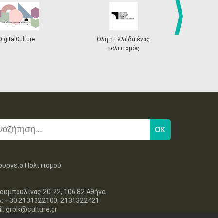
next
DigitalCulture
Όλη η Ελλάδα ένας
Πρόγραμμα Δι
πολιτισμός
ουργείο Πολιτισμού
ουμπουλίνας 20-22, 106 82 Αθήνα
λ: +30 2131322100, 2131322421
l: grplk@culture.gr