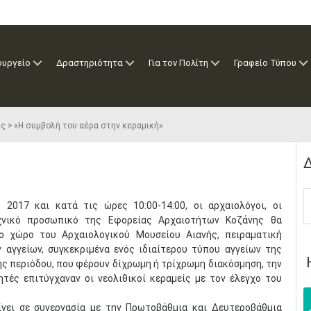
ουργείο
Δραστηριότητα
Για τον Πολίτη
Γραφείο Τύπου
ις
«Η συμβολή του αέρα στην κεραμική»
Δ
2017 και κατά τις ώρες 10:00-14:00, οι αρχαιολόγοι, οι
χνικό προσωπικό της Εφορείας Αρχαιοτήτων Κοζάνης θα
ο χώρο του Αρχαιολογικού Μουσείου Αιανής, πειραματική
 αγγείων, συγκεκριμένα ενός ιδιαίτερου τύπου αγγείων της
ής περιόδου, που φέρουν δίχρωμη ή τρίχρωμη διακόσμηση, την
τές επιτύγχαναν οι νεολιθικοί κεραμείς με τον έλεγχο του
ίνει σε συνεργασία με την Πρωτοβάθμια και Δευτεροβάθμια