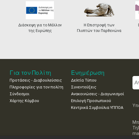
Διάσκεψη για το Μέλλον
Η Επιστροφή των
της Ευρώπης
Γλυπτών του Παρθενώνα
Για τον Πολίτη
Ενημέρωση
Προτάσεις - Διαβουλεύσεις
Δελτία Τύπου
Πληροφορίες για τον πολίτη
Συνεντεύξεις
Σύνδεσμοι
Ανακοινώσεις - Διαγωνισμοί
Χάρτης Κόμβου
Επιλογή Προσωπικού
Υπ
Κεντρικά Συμβούλια ΥΠΠΟΑ
Μπ
Τη
mai