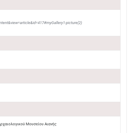
tent&view=article&id=417#myGallery1-picture(2)
 Αρχαιολογικού Μουσείου Αιανής