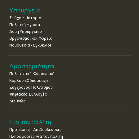
25
26
27
28
29
30
31
Υπουργείο
•
•
•
•
•
•
•
Στόχος - Ιστορία
Πολιτική Ηγεσία
Δομή Υπουργείου
Οργανισμοί και Φορείς
Νομοθεσία - Εγκύκλιοι
Δραστηριότητα
Πολιτιστική Κληρονομιά
Κόμβος «Οδυσσέας»
Σύγχρονος Πολιτισμός
Ψηφιακές Συλλογές
Διεθνώς
Για τον Πολίτη
Προτάσεις - Διαβουλεύσεις
Πληροφορίες για τον πολίτη