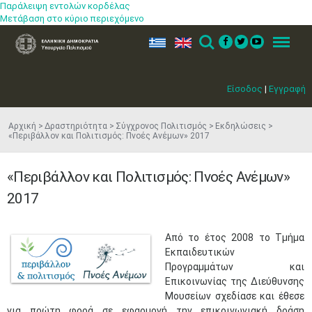
Παράλειψη εντολών κορδέλας
Μετάβαση στο κύριο περιεχόμενο
ελ
en
Search
Menu
Είσοδος
|
Εγγραφή
Αρχική
Δραστηριότητα
Σύγχρονος Πολιτισμός
Εκδηλώσεις
«Περιβάλλον και Πολιτισμός: Πνοές Ανέμων» 2017
«Περιβάλλον και Πολιτισμός: Πνοές Ανέμων»
2017
Από το έτος 2008 το Τμήμα
Εκπαιδευτικών
Προγραμμάτων και
Επικοινωνίας της Διεύθυνσης
Μουσείων σχεδίασε και έθεσε
για πρώτη φορά σε εφαρμογή την επικοινωνιακή δράση