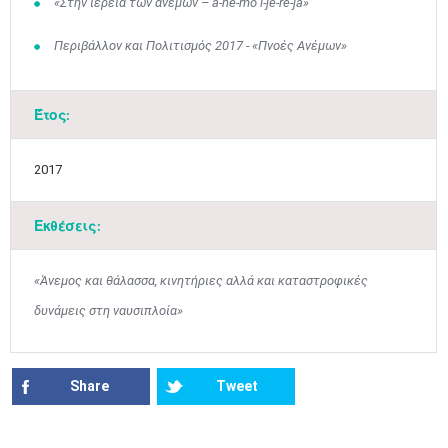
«Στην ιέρεια των ανέμων – a-ne-mo i-je-re-ja»
10
11
12
13
14
15
16
•
•
•
•
•
•
•
Περιβάλλον και Πολιτισμός 2017 - «Πνοές Ανέμων»
17
18
19
20
21
22
23
•
•
•
•
•
•
•
•
•
•
•
•
•
Έτος:
24
25
26
27
28
29
30
•
•
•
•
•
•
•
2017
31
Ιουν
1
2
3
4
5
6
•
•
•
•
•
•
•
Εκθέσεις:
7
8
9
10
11
12
13
•
•
•
•
•
•
•
«Άνεμος και θάλασσα, κινητήριες αλλά και καταστροφικές
14
15
16
17
18
19
20
δυνάμεις στη ναυσιπλοία»
•
•
•
•
•
•
•
21
22
23
24
25
26
27
•
•
•
•
•
•
•
Share
Tweet
28
29
30
Ιουλ
1
2
3
4
•
•
•
•
•
•
•
•
•
•