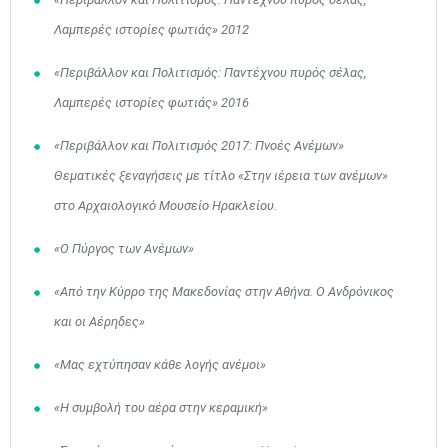
Λαμπερές ιστορίες φωτιάς» 2012
«Περιβάλλον και Πολιτισμός: Παντέχνου πυρός σέλας,
Λαμπερές ιστορίες φωτιάς» 2016
«Περιβάλλον και Πολιτισμός 2017: Πνοές Ανέμων»
Θεματικές ξεναγήσεις με τίτλο «Στην ιέρεια των ανέμων»
στο Αρχαιολογικό Μουσείο Ηρακλείου.
«Ο Πύργος των Ανέμων»
«Από την Κύρρο της Μακεδονίας στην Αθήνα. Ο Ανδρόνικος
και οι Αέρηδες»
Μαϊ
1
2
«Μας εχτύπησαν κάθε λογής ανέμοι»
•
•
«Η συμβολή του αέρα στην κεραμική»
3
4
5
6
7
8
9
•
•
•
•
•
•
•