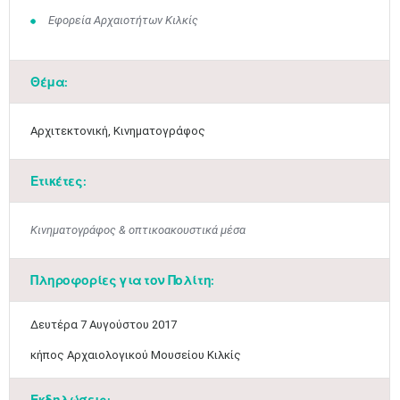
Εφορεία Αρχαιοτήτων Κιλκίς
Θέμα:
Αρχιτεκτονική, Κινηματογράφος
Ετικέτες:
Κινηματογράφος & οπτικοακουστικά μέσα
Πληροφορίες για τον Πολίτη:
​Δευτέρα 7 Αυγούστου 2017
Μαϊ
1
2
•
•
κήπος Αρχαιολογικού Μουσείου Κιλκίς​
3
4
5
6
7
8
9
Εκδηλώσεις: