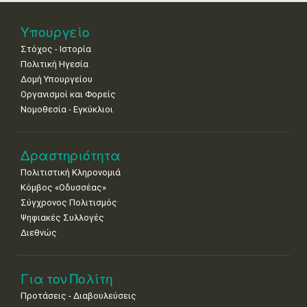
•
•
•
•
•
•
•
25
26
27
28
29
30
31
Υπουργείο
•
•
•
•
•
•
•
Στόχος - Ιστορία
Πολιτική Ηγεσία
Δομή Υπουργείου
Οργανισμοί και Φορείς
Νομοθεσία - Εγκύκλιοι
Δραστηριότητα
Πολιτιστική Κληρονομιά
Κόμβος «Οδυσσέας»
Σύγχρονος Πολιτισμός
Ψηφιακές Συλλογές
Διεθνώς
Για τον Πολίτη
Προτάσεις - Διαβουλεύσεις