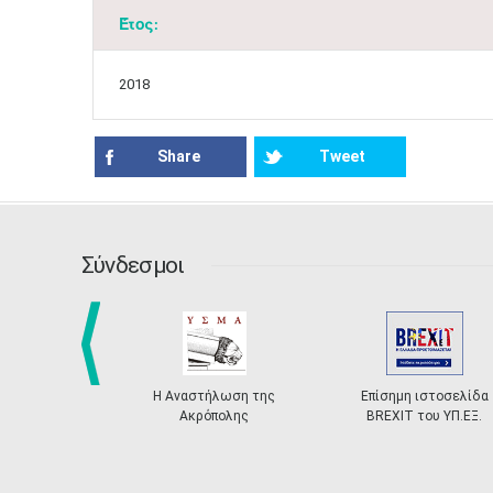
Έτος:
2018
Share
Tweet
Σύνδεσμοι
prev
Η Αναστήλωση της
Επίσημη ιστοσελίδα
Ακρόπολης
BREXIT του ΥΠ.ΕΞ.