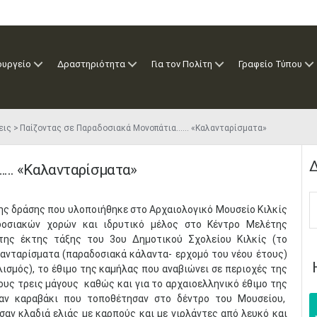
ουργείο
Δραστηριότητα
Για τον Πολίτη
Γραφείο Τύπου
εις
Παίζοντας σε Παραδοσιακά Μονοπάτια…... «Καλανταρίσματα»
Δ
... «Καλανταρίσματα»
της δράσης που υλοποιήθηκε στο Αρχαιολογικό Μουσείο Κιλκίς
δοσιακών χορών και ιδρυτικό μέλος στο Κέντρο Μελέτης
της έκτης τάξης του 3ου Δημοτικού Σχολείου Κιλκίς (το
ανταρίσματα (παραδοσιακά κάλαντα- ερχομό του νέου έτους)
σμός), το έθιμο της καμήλας που αναβιώνει σε περιοχές της
ς τρεις μάγους καθώς και για το αρχαιοελληνικό έθιμο της
ξαν καραβάκι που τοποθέτησαν στο δέντρο του Μουσείου,
αν κλαδιά ελιάς με καρπούς και με γιρλάντες από λευκό και