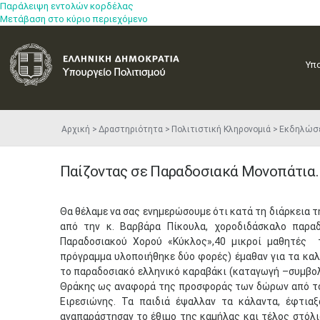
Παράλειψη εντολών κορδέλας
Μετάβαση στο κύριο περιεχόμενο
Υπ
Αρχική
Δραστηριότητα
Πολιτιστική Κληρονομιά
Εκδηλώσ
Παίζοντας σε Παραδοσιακά Μονοπάτια…
Θα θέλαμε να σας ενημερώσουμε ότι κατά τη διάρκεια 
από την κ. Βαρβάρα Πίκουλα, χοροδιδάσκαλο παρα
Παραδοσιακού Χορού «Κύκλος»,40 μικροί μαθητές 
πρόγραμμα υλοποιήθηκε δύο φορές) έμαθαν για τα καλ
το παραδοσιακό ελληνικό καραβάκι (καταγωγή –συμβολι
Θράκης ως αναφορά της προσφοράς των δώρων από του
Ειρεσιώνης. Τα παιδιά έψαλλαν τα κάλαντα, έφτια
αναπαράστησαν το έθιμο της καμήλας και τέλος στόλισ