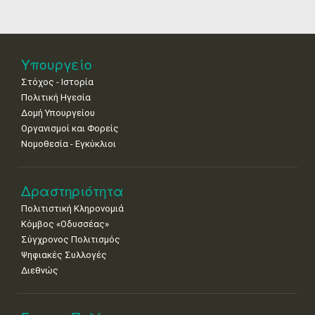
18
19
20
21
22
23
24
•
•
•
•
•
•
•
25
26
27
28
29
30
31
Υπουργείο
•
•
•
•
•
•
•
Στόχος - Ιστορία
Πολιτική Ηγεσία
Δομή Υπουργείου
Οργανισμοί και Φορείς
Νομοθεσία - Εγκύκλιοι
Δραστηριότητα
Πολιτιστική Κληρονομιά
Κόμβος «Οδυσσέας»
Σύγχρονος Πολιτισμός
Ψηφιακές Συλλογές
Διεθνώς