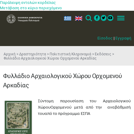
Παράλειψη εντολών κορδέλας
Μετάβαση στο κύριο περιεχόμενο
ελ
en
Search
Menu
Είσοδος
|
Εγγραφή
Αρχική
Δραστηριότητα
Πολιτιστική Κληρονομιά
Εκδόσεις
Φυλλάδιο Αρχαιολογικού Χώρου Ορχομενού Αρκαδίας
Φυλλάδιο Αρχαιολογικού Χώρου Ορχομενού
Αρκαδίας
Σύντομη παρουσίαση του Αρχαιολογικού
ΧώρουΟρχομενού μετά από την αναβάθμισή
τουαπό το πρόγραμμα ΕΣΠΑ