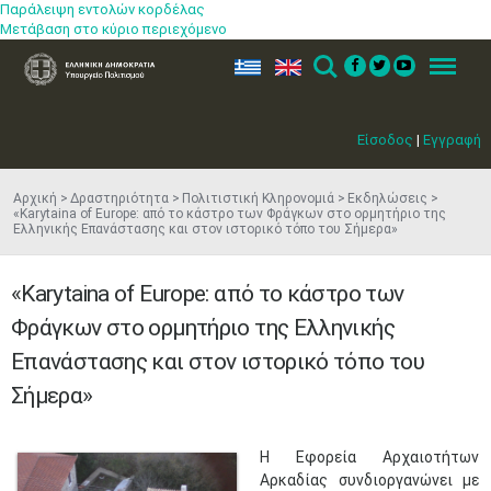
Παράλειψη εντολών κορδέλας
Μετάβαση στο κύριο περιεχόμενο
ελ
en
Search
Menu
Είσοδος
|
Εγγραφή
Αρχική
Δραστηριότητα
Πολιτιστική Κληρονομιά
Εκδηλώσεις
«Karytaina of Europe: από το κάστρο των Φράγκων στο ορμητήριο της
Ελληνικής Επανάστασης και στον ιστορικό τόπο του Σήμερα»
«Karytaina of Europe: από το κάστρο των
Φράγκων στο ορμητήριο της Ελληνικής
Επανάστασης και στον ιστορικό τόπο του
Σήμερα»
​Η Εφορεία Αρχαιοτήτων
Αρκαδίας συνδιοργανώνει με