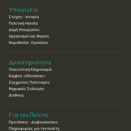
Νοε
1
2
3
4
5
6
7
Υπουργείο
•
•
•
•
•
•
•
Στόχος - Ιστορία
8
9
10
11
12
13
14
Πολιτική Ηγεσία
•
•
•
•
•
•
•
Δομή Υπουργείου
Οργανισμοί και Φορείς
15
16
17
18
19
20
21
Νομοθεσία - Εγκύκλιοι
•
•
•
•
•
•
•
22
23
24
25
26
27
28
•
•
•
•
•
•
•
Δραστηριότητα
Πολιτιστική Κληρονομιά
29
30
Κόμβος «Οδυσσέας»
•
•
Σύγχρονος Πολιτισμός
Ψηφιακές Συλλογές
Διεθνώς
Για τον Πολίτη
Προτάσεις - Διαβουλεύσεις
Πληροφορίες για τον πολίτη