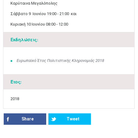
​Καρύταινα Μεγαλόπολης
Σάββατο 9 Ιουνίου 19:00 - 21:00 και
Κυριακή 10 Ιουνίου 08:00 - 12:00​​​​
Εκδηλώσεις:
Ιουν
1
2
3
4
5
6
•
•
•
•
•
•
7
8
9
10
11
12
13
Ευρωπαϊκό Έτος Πολιτιστικής Κληρονομιάς 2018
•
•
•
•
•
•
•
14
15
16
17
18
19
20
•
•
•
•
•
•
•
Έτος:
21
22
23
24
25
26
27
•
•
•
•
•
•
•
2018
28
29
30
Ιουλ
1
2
3
4
•
•
•
•
•
•
•
•
•
•
Share
Tweet
5
6
7
8
9
10
11
•
•
•
•
•
•
•
•
•
•
•
•
•
•