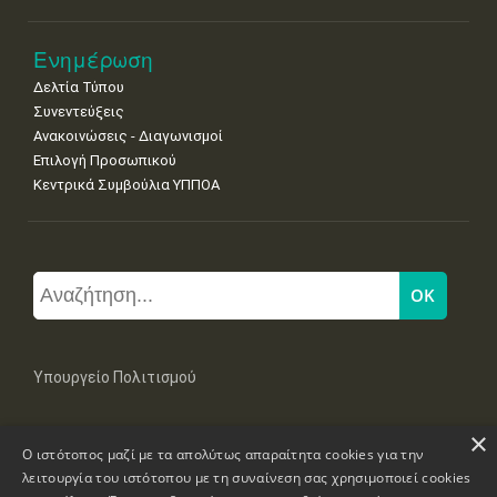
Ενημέρωση
Δελτία Τύπου
Συνεντεύξεις
Ανακοινώσεις - Διαγωνισμοί
Επιλογή Προσωπικού
Κεντρικά Συμβούλια ΥΠΠΟΑ
Υπουργείο Πολιτισμού
×
Μπουμπουλίνας 20-22, 106 82 Αθήνα
Ο ιστότοπος μαζί με τα απολύτως απαραίτητα cookies για την
Τηλ: +30 2131322100, 2131322421
mail: grplk@culture.gr
λειτουργία του ιστότοπου με τη συναίνεση σας χρησιμοποιεί cookies