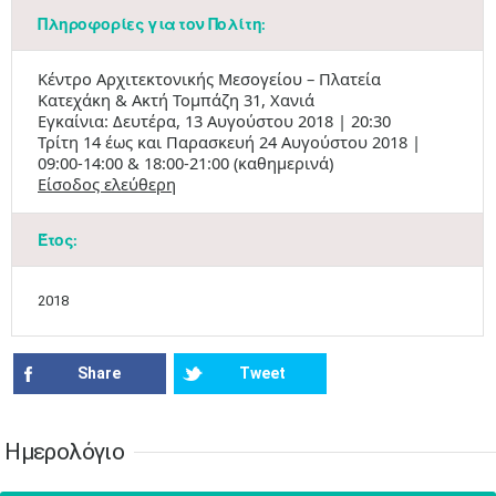
Πληροφορίες για τον Πολίτη:
Κέντρο Αρχιτεκτονικής Μεσογείου – Πλατεία
Ιουν
1
2
3
4
5
6
Κατεχάκη & Ακτή Τομπάζη 31, Χανιά
•
•
•
•
•
•
Εγκαίνια: Δευτέρα, 13 Αυγούστου 2018 | 20:30
Τρίτη 14 έως και Παρασκευή 24 Αυγούστου 2018 |
7
8
9
10
11
12
13
09:00-14:00 & 18:00-21:00 (καθημερινά)
•
•
•
•
•
•
•
Είσοδος ελεύθερη
14
15
16
17
18
19
20
•
•
•
•
•
•
•
Έτος:
21
22
23
24
25
26
27
•
•
•
•
•
•
•
2018
28
29
30
Ιουλ
1
2
3
4
•
•
•
•
•
•
•
•
•
•
Share
Tweet
5
6
7
8
9
10
11
•
•
•
•
•
•
•
•
•
•
•
•
•
•
Ημερολόγιο
12
13
14
15
16
17
18
•
•
•
•
•
•
•
•
•
•
•
•
•
•