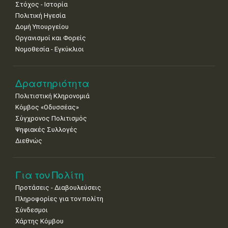
Στόχος - Ιστορία
8
9
10
11
12
13
14
Πολιτική Ηγεσία
•
•
•
•
•
•
•
Δομή Υπουργείου
Οργανισμοί και Φορείς
15
16
17
18
19
20
21
Νομοθεσία - Εγκύκλιοι
•
•
•
•
•
•
•
22
23
24
25
26
27
28
•
•
•
•
•
•
•
Δραστηριότητα
Πολιτιστική Κληρονομιά
29
30
Κόμβος «Οδυσσέας»
•
•
Σύγχρονος Πολιτισμός
Ψηφιακές Συλλογές
Διεθνώς
Για τον Πολίτη
Προτάσεις - Διαβουλεύσεις
Πληροφορίες για τον πολίτη
Σύνδεσμοι
Χάρτης Κόμβου