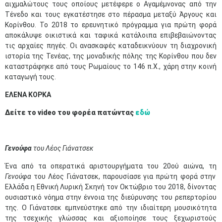
αιχμαλώτους τους οποίους μετέφερε ο Αγαμέμνονας από την
Τένεδο και τους εγκατέστησε στο πέρασμα μεταξύ Άργους και
Κορίνθου. Το 2018 το ερευνητικό πρόγραμμα για πρώτη φορά
αποκάλυψε οικιστικά και ταφικά κατάλοιπα επιβεβαιώνοντας
τις αρχαίες πηγές. Οι ανασκαφές καταδεικνύουν τη διαχρονική
ιστορία της Τενέας, της μοναδικής πόλης της Κορίνθου που δεν
καταστράφηκε από τους Ρωμαίους το 146 π.Χ., χάρη στην κοινή
καταγωγή τους.
ΕΛΕΝΑ ΚΟΡΚΑ
Δείτε το video του φορέα πατώντας
εδώ
Γενούφα
του Λέος Γιάνατσεκ
Ένα από τα οπερατικά αριστουργήματα του 20ού αιώνα, τη
Γενούφα
του Λέος Γιάνατσεκ, παρουσίασε για πρώτη φορά στην
Ελλάδα η Εθνική Λυρική Σκηνή τον Οκτώβριο του 2018, δίνοντας
ουσιαστικό νόημα στην έννοια της διεύρυνσης του ρεπερτορίου
της. Ο Γιάνατσεκ εμπνεύστηκε από την ιδιαίτερη μουσικότητα
της τσεχικής γλώσσας και αξιοποίησε τους ξεχωριστούς