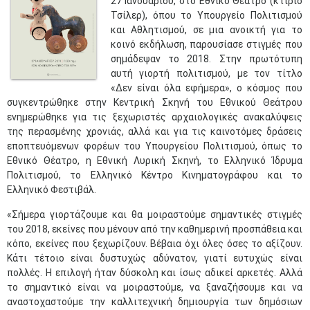
27 Ιανουαρίου, στο Εθνικό Θέατρο (κτίριο
Τσίλερ), όπου το Υπουργείο Πολιτισμού
και Αθλητισμού, σε μια ανοικτή για το
κοινό εκδήλωση, παρουσίασε στιγμές που
σημάδεψαν το 2018. Στην πρωτότυπη
αυτή γιορτή πολιτισμού, με τον τίτλο
«Δεν είναι όλα εφήμερα», ο κόσμος που
συγκεντρώθηκε στην Κεντρική Σκηνή του Εθνικού Θεάτρου
ενημερώθηκε για τις ξεχωριστές αρχαιολογικές ανακαλύψεις
της περασμένης χρονιάς, αλλά και για τις καινοτόμες δράσεις
εποπτευόμενων φορέων του Υπουργείου Πολιτισμού, όπως το
Εθνικό Θέατρο, η Εθνική Λυρική Σκηνή, το Ελληνικό Ίδρυμα
Πολιτισμού, το Ελληνικό Κέντρο Κινηματογράφου και το
Ελληνικό Φεστιβάλ.
«Σήμερα γιορτάζουμε και θα μοιραστούμε σημαντικές στιγμές
του 2018, εκείνες που μένουν από την καθημερινή προσπάθεια και
κόπο, εκείνες που ξεχωρίζουν. Βέβαια όχι όλες όσες το αξίζουν.
Κάτι τέτοιο είναι δυστυχώς αδύνατον, γιατί ευτυχώς είναι
πολλές. Η επιλογή ήταν δύσκολη και ίσως αδικεί αρκετές. Αλλά
το σημαντικό είναι να μοιραστούμε, να ξαναζήσουμε και να
αναστοχαστούμε την καλλιτεχνική δημιουργία των δημόσιων