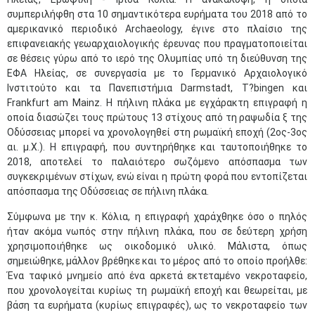
συμπεριλήφθη στα 10 σημαντικότερα ευρήματα του 2018 από το
αμερικανικό περιοδικό Archaeology, έγινε στο πλαίσιο της
επιφανειακής γεωαρχαιολογικής έρευνας που πραγματοποιείται
σε θέσεις γύρω από το ιερό της Ολυμπίας υπό τη διεύθυνση της
ΕΦΑ Ηλείας, σε συνεργασία με το Γερμανικό Αρχαιολογικό
Ινστιτούτο και τα Πανεπιστήμια Darmstadt, T?bingen και
Frankfurt am Mainz. Η πήλινη πλάκα με εγχάρακτη επιγραφή η
οποία διασώζει τους πρώτους 13 στίχους από τη ραψωδία ξ της
Οδύσσειας μπορεί να χρονολογηθεί στη ρωμαϊκή εποχή (2ος-3ος
αι. μ.Χ.). Η επιγραφή, που συντηρήθηκε και ταυτοποιήθηκε το
2018, αποτελεί το παλαιότερο σωζόμενο απόσπασμα των
συγκεκριμένων στίχων, ενώ είναι η πρώτη φορά που εντοπίζεται
απόσπασμα της Οδύσσειας σε πήλινη πλάκα.
Σύμφωνα με την κ. Κόλια, η επιγραφή χαράχθηκε όσο ο πηλός
ήταν ακόμα νωπός στην πήλινη πλάκα, που σε δεύτερη χρήση
χρησιμοποιήθηκε ως οικοδομικό υλικό. Μάλιστα, όπως
σημειώθηκε, μάλλον βρέθηκε και το μέρος από το οποίο προήλθε:
Ένα ταφικό μνημείο από ένα αρκετά εκτεταμένο νεκροταφείο,
που χρονολογείται κυρίως τη ρωμαϊκή εποχή και θεωρείται, με
βάση τα ευρήματα (κυρίως επιγραφές), ως το νεκροταφείο των