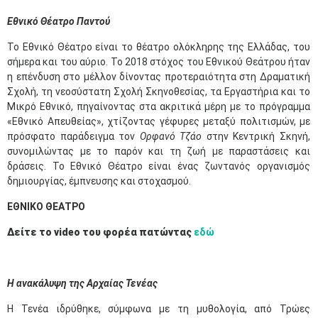
Εθνικό Θέατρο Παντού
Το Εθνικό Θέατρο είναι το θέατρο ολόκληρης της Ελλάδας, του
σήμερα και του αύριο. Το 2018 στόχος του Εθνικού Θεάτρου ήταν
η επένδυση στο μέλλον δίνοντας προτεραιότητα στη Δραματική
Σχολή, τη νεοσύστατη Σχολή Σκηνοθεσίας, τα Εργαστήρια και το
Μικρό Εθνικό, πηγαίνοντας στα ακριτικά μέρη με το πρόγραμμα
«Εθνικό Απευθείας», χτίζοντας γέφυρες μεταξύ πολιτισμών, με
πρόσφατο παράδειγμα τον
Ορφανό Τζάο
στην Κεντρική Σκηνή,
συνομιλώντας με το παρόν και τη ζωή με παραστάσεις και
δράσεις. Το Εθνικό Θέατρο είναι ένας ζωντανός οργανισμός
δημιουργίας, έμπνευσης και στοχασμού.
ΕΘΝΙΚΟ ΘΕΑΤΡΟ
Δείτε το video του φορέα πατώντας
εδώ
Η ανακάλυψη της
Αρχαίας Τενέας
Η Τενέα ιδρύθηκε, σύμφωνα με τη μυθολογία, από Τρώες