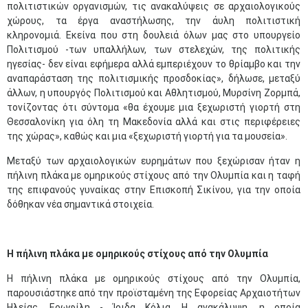
πολιτιστικών οργανισμών, τις ανακαλύψεις σε αρχαιολογικούς
χώρους, τα έργα αναστήλωσης, την άυλη πολιτιστική
κληρονομιά. Εκείνα που στη δουλειά όλων μας στο υπουργείο
Πολιτισμού -των υπαλλήλων, των στελεχών, της πολιτικής
ηγεσίας- δεν είναι εφήμερα αλλά εμπεριέχουν το θρίαμβο και την
αναπαράσταση της πολιτισμικής προσδοκίας», δήλωσε, μεταξύ
άλλων, η υπουργός Πολιτισμού και Αθλητισμού, Μυρσίνη Ζορμπά,
τονίζοντας ότι σύντομα «θα έχουμε μια ξεχωριστή γιορτή στη
Θεσσαλονίκη για όλη τη Μακεδονία αλλά και στις περιφέρειες
της χώρας», καθώς και μια «ξεχωριστή γιορτή για τα μουσεία».
Μεταξύ των αρχαιολογικών ευρημάτων που ξεχώρισαν ήταν η
πήλινη πλάκα με ομηρικούς στίχους από την Ολυμπία και η ταφή
της επιφανούς γυναίκας στην Επισκοπή Σικίνου, για την οποία
δόθηκαν νέα σημαντικά στοιχεία.
Η πήλινη πλάκα με ομηρικούς στίχους από την Ολυμπία
Η πήλινη πλάκα με ομηρικούς στίχους από την Ολυμπία,
παρουσιάστηκε από την προϊσταμένη της Εφορείας Αρχαιοτήτων
Ηλείας, Ερωφίλη - Ίριδα Κόλια. Η ανακάλυψη, η οποία