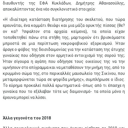
διευθυντής της ΕΦΑ Κυκλάδων, Δημήτρης Αθανασούλης,
αποκαλύπτοντας ένα νέο συγκλονιστικό στοιχείο:
«Η ιδιαίτερη κατάσταση διατήρησης του σκελετού, που τώρα
ερευνάται, ένα κομμάτι θειάφι και μια μάζα ορυκτής πίσσας (θε?
ον κα? ?σφαλτον στα αρχαία κείμενα), τα οποία είχαν
τοποθετηθεί πάνω στα στήθη της, μαρτυρούν ότι βρισκόμαστε
μπροστά σε μια περίπτωση νεκροφοβικού εξορκισμού. Ήταν
άραγε ο φόβος της δεισιδαιμονίας για την κατάσταση της άτυχης
γυναίκας που οδήγησε στον ερμητικό εντοιχισμό της σορού της;
Ήταν σίγουρα η αγάπη που οδήγησε τους οικείους της να την
υμνήσουν στο επίγραμμα και να μεταθέσουν την μνήμη της, από το
κρυμμένο σώμα της, στο περικαλλές μαυσωλείο της Σικίνου, που
μεταμορφώνεται τώρα σε ψηφίδα μνήμης», συμπλήρωσε ο ίδιος.
Το εύρημα προκαλεί πολλά ερωτηματικά -όπως από τι έπασχε η
γυναίκα που το εξέλαβαν τότε ως δαιμονισμό- τα οποία μόνο η
έρευνα μπορεί να λύσει.
Άλλα γεγονότα του 2018