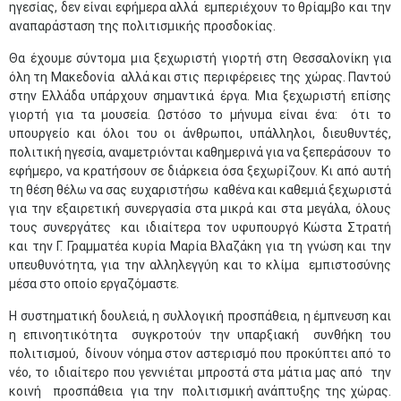
ηγεσίας, δεν είναι εφήμερα αλλά εμπεριέχουν το θρίαμβο και την
αναπαράσταση της πολιτισμικής προσδοκίας.
Θα έχουμε σύντομα μια ξεχωριστή γιορτή στη Θεσσαλονίκη για
όλη τη Μακεδονία αλλά και στις περιφέρειες της χώρας. Παντού
στην Ελλάδα υπάρχουν σημαντικά έργα. Μια ξεχωριστή επίσης
γιορτή για τα μουσεία. Ωστόσο το μήνυμα είναι ένα: ότι το
υπουργείο και όλοι του οι άνθρωποι, υπάλληλοι, διευθυντές,
πολιτική ηγεσία, αναμετριόνται καθημερινά για να ξεπεράσουν το
εφήμερο, να κρατήσουν σε διάρκεια όσα ξεχωρίζουν. Κι από αυτή
τη θέση θέλω να σας ευχαριστήσω καθένα και καθεμιά ξεχωριστά
για την εξαιρετική συνεργασία στα μικρά και στα μεγάλα, όλους
τους συνεργάτες και ιδιαίτερα τον υφυπουργό Κώστα Στρατή
και την Γ. Γραμματέα κυρία Μαρία Βλαζάκη για τη γνώση και την
υπευθυνότητα, για την αλληλεγγύη και το κλίμα εμπιστοσύνης
μέσα στο οποίο εργαζόμαστε.
Η συστηματική δουλειά, η συλλογική προσπάθεια, η έμπνευση και
η επινοητικότητα συγκροτούν την υπαρξιακή συνθήκη του
πολιτισμού, δίνουν νόημα στον αστερισμό που προκύπτει από το
νέο, το ιδιαίτερο που γεννιέται μπροστά στα μάτια μας από την
κοινή προσπάθεια για την πολιτισμική ανάπτυξης της χώρας.