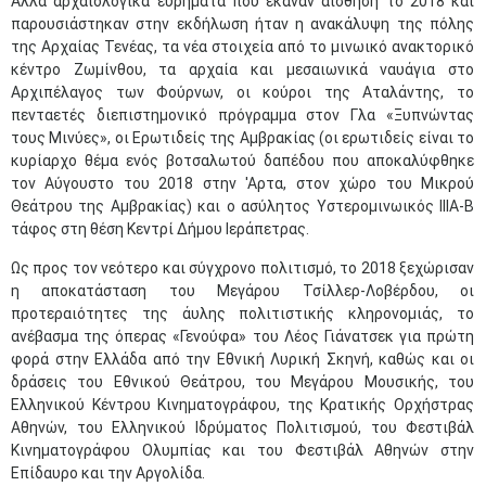
Άλλα αρχαιολογικά ευρήματα που έκαναν αίσθηση το 2018 και
παρουσιάστηκαν στην εκδήλωση ήταν η ανακάλυψη της πόλης
της Αρχαίας Τενέας, τα νέα στοιχεία από το μινωικό ανακτορικό
κέντρο Ζωμίνθου, τα αρχαία και μεσαιωνικά ναυάγια στο
Αρχιπέλαγος των Φούρνων, οι κούροι της Αταλάντης, το
πενταετές διεπιστημονικό πρόγραμμα στον Γλα «Ξυπνώντας
τους Μινύες», οι Ερωτιδείς της Αμβρακίας (οι ερωτιδείς είναι το
κυρίαρχο θέμα ενός βοτσαλωτού δαπέδου που αποκαλύφθηκε
τον Αύγουστο του 2018 στην 'Αρτα, στον χώρο του Μικρού
Θεάτρου της Αμβρακίας) και ο ασύλητος Υστερομινωικός ΙΙΙΑ-Β
τάφος στη θέση Κεντρί Δήμου Ιεράπετρας.
Ως προς τον νεότερο και σύγχρονο πολιτισμό, το 2018 ξεχώρισαν
η αποκατάσταση του Μεγάρου Τσίλλερ-Λοβέρδου, οι
προτεραιότητες της άυλης πολιτιστικής κληρονομιάς, το
ανέβασμα της όπερας «Γενούφα» του Λέος Γιάνατσεκ για πρώτη
φορά στην Ελλάδα από την Εθνική Λυρική Σκηνή, καθώς και οι
δράσεις του Εθνικού Θεάτρου, του Μεγάρου Μουσικής, του
Ελληνικού Κέντρου Κινηματογράφου, της Κρατικής Ορχήστρας
Αθηνών, του Ελληνικού Ιδρύματος Πολιτισμού, του Φεστιβάλ
Κινηματογράφου Ολυμπίας και του Φεστιβάλ Αθηνών στην
Επίδαυρο και την Αργολίδα.