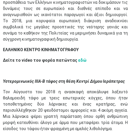
προσπάθεια των Ελλήνων κινηματογραφιστών να δοκιμάσουν τις
δυνάμεις τους σε ευρωπαϊκό και διεθνές επίπεδο και να
αναγνωρισθούν ως ικανότατοι παραγωγοί και άξιοι δημιουργοί.
Το 2018, μια κορυφαία ευρωπαϊκή διάκριση αναδεικνύει
συμβολικά τις μεγάλες προοπτικές της νεότερης γενιάς και
συνάμα το καθήκον της Πολιτείας να μεριμνήσει δυναμικά για τη
σύγχρονη κινηματογραφική δημιουργία.
ΕΛΛΗΝΙΚΟ ΚΕΝΤΡΟ ΚΙΝΗΜΑΤΟΓΡΑΦΟΥ
Δείτε το video του φορέα πατώντας
εδώ
Υστερομινωικός ΙΙΙΑ-Β τάφος στη θέση Κεντρί Δήμου Ιεράπετρας
Τον Αύγουστο του 2018 η ανασκαφή αποκάλυψε λαξευτό
θαλαμοειδή τάφο με τρεις εσωτερικές κόγχες, όπου ήταν
τοποθετημένες δύο λάρνακες και ένας κρατήρας, ενώ
περισυλλέχθηκαν 20 ψευδόστομοι αμφορείς και 4 ακόμη αγγεία.
Μια λάρνακα φέρει γραπτή παράσταση όπου ορθή ανθρώπινη
μορφή κατευθύνει άλογο με άρμα που μεταφέρει τρία άτομα. Η
είσοδος του τάφου ήταν φραγμένη με αμελές λιθολόγημα.