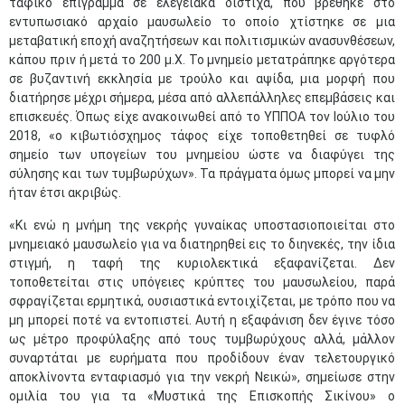
ταφικό επίγραμμα σε ελεγειακά δίστιχα, που βρέθηκε στο
εντυπωσιακό αρχαίο μαυσωλείο το οποίο χτίστηκε σε μια
μεταβατική εποχή αναζητήσεων και πολιτισμικών ανασυνθέσεων,
κάπου πριν ή μετά το 200 μ.Χ. Το μνημείο μετατράπηκε αργότερα
σε βυζαντινή εκκλησία με τρούλο και αψίδα, μια μορφή που
διατήρησε μέχρι σήμερα, μέσα από αλλεπάλληλες επεμβάσεις και
επισκευές. Όπως είχε ανακοινωθεί από το ΥΠΠΟΑ τον Ιούλιο του
2018, «ο κιβωτιόσχημος τάφος είχε τοποθετηθεί σε τυφλό
σημείο των υπογείων του μνημείου ώστε να διαφύγει της
σύλησης και των τυμβωρύχων». Τα πράγματα όμως μπορεί να μην
ήταν έτσι ακριβώς.
«Κι ενώ η μνήμη της νεκρής γυναίκας υποστασιοποιείται στο
μνημειακό μαυσωλείο για να διατηρηθεί εις το διηνεκές, την ίδια
στιγμή, η ταφή της κυριολεκτικά εξαφανίζεται. Δεν
τοποθετείται στις υπόγειες κρύπτες του μαυσωλείου, παρά
σφραγίζεται ερμητικά, ουσιαστικά εντοιχίζεται, με τρόπο που να
μη μπορεί ποτέ να εντοπιστεί. Αυτή η εξαφάνιση δεν έγινε τόσο
ως μέτρο προφύλαξης από τους τυμβωρύχους αλλά, μάλλον
συναρτάται με ευρήματα που προδίδουν έναν τελετουργικό
αποκλίνοντα ενταφιασμό για την νεκρή Νεικώ», σημείωσε στην
ομιλία του για τα «Μυστικά της Επισκοπής Σικίνου» ο