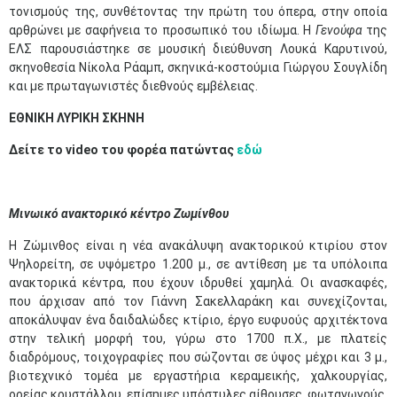
τονισμούς της, συνθέτοντας την πρώτη του όπερα, στην οποία
αρθρώνει με σαφήνεια το προσωπικό του ιδίωμα. Η
Γενούφα
της
ΕΛΣ παρουσιάστηκε σε μουσική διεύθυνση Λουκά Καρυτινού,
σκηνοθεσία Νίκολα Ράαμπ, σκηνικά-κοστούμια Γιώργου Σουγλίδη
και με πρωταγωνιστές διεθνούς εμβέλειας.
ΕΘΝΙΚΗ ΛΥΡΙΚΗ ΣΚΗΝΗ
Δείτε το video του φορέα πατώντας
εδώ
Μινωικό ανακτορικό κέντρο Ζωμίνθου
Η Ζώμινθος είναι η νέα ανακάλυψη ανακτορικού κτιρίου στον
Ψηλορείτη, σε υψόμετρο 1.200 μ., σε αντίθεση με τα υπόλοιπα
ανακτορικά κέντρα, που έχουν ιδρυθεί χαμηλά. Οι ανασκαφές,
που άρχισαν από τον Γιάννη Σακελλαράκη και συνεχίζονται,
αποκάλυψαν ένα δαιδαλώδες κτίριο, έργο ευφυούς αρχιτέκτονα
στην τελική μορφή του, γύρω στο 1700 π.Χ., με πλατείς
διαδρόμους, τοιχογραφίες που σώζονται σε ύψος μέχρι και 3 μ.,
βιοτεχνικό τομέα με εργαστήρια κεραμεικής, χαλκουργίας,
ορείας κρυστάλλου, επίσημες υπόστυλες αίθουσες, φωταγωγούς,