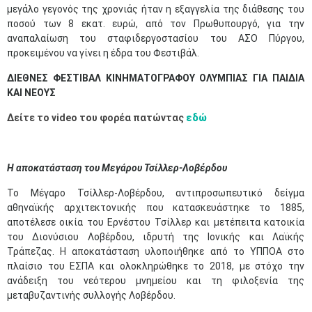
μεγάλο γεγονός της χρονιάς ήταν η εξαγγελία της διάθεσης του
ποσού των 8 εκατ. ευρώ, από τον Πρωθυπουργό, για την
αναπαλαίωση του σταφιδεργοστασίου του ΑΣΟ Πύργου,
προκειμένου να γίνει η έδρα του Φεστιβάλ.
ΔΙΕΘΝΕΣ ΦΕΣΤΙΒΑΛ ΚΙΝΗΜΑΤΟΓΡΑΦΟΥ ΟΛΥΜΠΙΑΣ ΓΙΑ ΠΑΙΔΙΑ
ΚΑΙ ΝΕΟΥΣ
Δείτε το video του φορέα πατώντας
εδώ
Η αποκατάσταση του Μεγάρου Τσίλλερ-Λοβέρδου
Το Μέγαρο Τσίλλερ-Λοβέρδου, αντιπροσωπευτικό δείγμα
αθηναϊκής αρχιτεκτονικής που κατασκευάστηκε το 1885,
αποτέλεσε οικία του Ερνέστου Τσίλλερ και μετέπειτα κατοικία
του Διονύσιου Λοβέρδου, ιδρυτή της Ιονικής και Λαϊκής
Τράπεζας. Η αποκατάσταση υλοποιήθηκε από το ΥΠΠΟΑ στο
πλαίσιο του ΕΣΠΑ και ολοκληρώθηκε το 2018, με στόχο την
ανάδειξη του νεότερου μνημείου και τη φιλοξενία της
μεταβυζαντινής συλλογής Λοβέρδου.