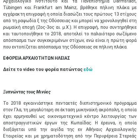
Αρχαιολογικό Ινστιτούτο και τα Πανεπιστήμια Darmstadt,
Tübingen και Frankfurt am Mainz, βρέθηκε πήλινη πλάκα με
εγχάρακτη επιγραφή η οποία διασώζει τους πρώτους 13 στίχους
από τη ραψωδία ξ της Οδύσσειας και μπορεί να χρονολογηθεί στη
ρωμαϊκή εποχή (2ος-3ος αι. μ.Χ.). Η επιγραφή, που συντηρήθηκε
και ταυτοποιήθηκε το 2018, αποτελεί το παλαιότερο σωζόμενο
απόσπασμα των συγκεκριμένων στίχων, ενώ είναι η πρώτη φορά
που εντοπίζεται απόσπασμα της Οδύσσειας σε πήλινη πλάκα.
ΕΦΟΡΕΙΑ ΑΡΧΑΙΟΤΗΤΩΝ ΗΛΕΙΑΣ
Δείτε το video του φορέα πατώντας
εδώ
Ξυπνώντας τους Μινύες
Το 2018 εγκαινιάστηκε πενταετές διεπιστημονικό πρόγραμμα
στον Γλα, τη μεγαλύτερη σε έκταση μυκηναϊκή ακρόπολη, η οποία
έχει ερμηνευθεί ως οικονομοτεχνικό κέντρο λειτουργίας των
αποστραγγιστικών έργων της Κωπαΐδας. Η έρευνα, η οποία
διεξάγεται υπό την αιγίδα της εν Αθήναις Αρχαιολογικής
Εταιρείας και με χρηματοδότηση από την Περιφέρεια Στερεάς