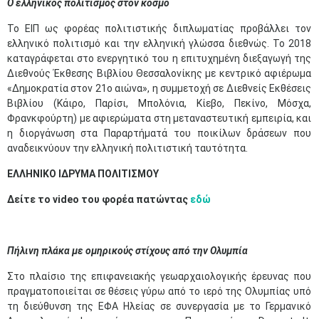
Ο ελληνικός πολιτισμός στον κόσμο
Το ΕΙΠ ως φορέας πολιτιστικής διπλωματίας προβάλλει τον
ελληνικό πολιτισμό και την ελληνική γλώσσα διεθνώς. Το 2018
καταγράφεται στο ενεργητικό του η επιτυχημένη διεξαγωγή της
Διεθνούς Έκθεσης Βιβλίου Θεσσαλονίκης με κεντρικό αφιέρωμα
«Δημοκρατία στον 21ο αιώνα», η συμμετοχή σε Διεθνείς Εκθέσεις
Βιβλίου (Κάιρο, Παρίσι, Μπολόνια, Κίεβο, Πεκίνο, Μόσχα,
Φρανκφούρτη) με αφιερώματα στη μεταναστευτική εμπειρία, και
η διοργάνωση στα Παραρτήματά του ποικίλων δράσεων που
αναδεικνύουν την ελληνική πολιτιστική ταυτότητα.
ΕΛΛΗΝΙΚΟ ΙΔΡΥΜΑ ΠΟΛΙΤΙΣΜΟΥ
Δείτε το video του φορέα πατώντας
εδώ
Πήλινη πλάκα με ομηρικούς στίχους από την Ολυμπία
Στο πλαίσιο της επιφανειακής γεωαρχαιολογικής έρευνας που
πραγματοποιείται σε θέσεις γύρω από το ιερό της Ολυμπίας υπό
τη διεύθυνση της ΕΦΑ Ηλείας σε συνεργασία με το Γερμανικό