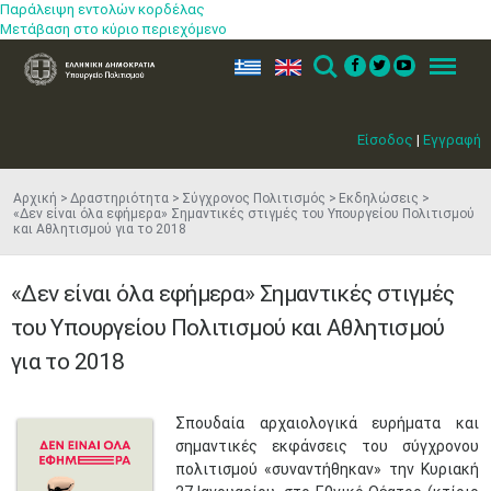
Παράλειψη εντολών κορδέλας
Μετάβαση στο κύριο περιεχόμενο
ελ
en
Search
Menu
Είσοδος
|
Εγγραφή
Αρχική
Δραστηριότητα
Σύγχρονος Πολιτισμός
Εκδηλώσεις
«Δεν είναι όλα εφήμερα» Σημαντικές στιγμές του Υπουργείου Πολιτισμού
και Αθλητισμού για το 2018
«Δεν είναι όλα εφήμερα» Σημαντικές στιγμές
του Υπουργείου Πολιτισμού και Αθλητισμού
για το 2018
Σπουδαία αρχαιολογικά ευρήματα και
σημαντικές εκφάνσεις του σύγχρονου
πολιτισμού «συναντήθηκαν» την Κυριακή