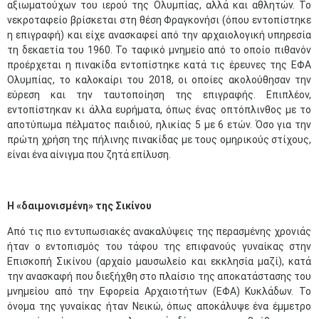
αξιωματούχων του ιερού της Ολυμπίας, αλλά και αθλητών. Το
νεκροταφείο βρίσκεται στη θέση Φραγκονήσι (όπου εντοπίστηκε
η επιγραφή) και είχε ανασκαφεί από την αρχαιολογική υπηρεσία
τη δεκαετία του 1960. Το ταφικό μνημείο από το οποίο πιθανόν
προέρχεται η πινακίδα εντοπίστηκε κατά τις έρευνες της ΕΦΑ
Ολυμπίας, το καλοκαίρι του 2018, οι οποίες ακολούθησαν την
εύρεση και την ταυτοποίηση της επιγραφής. Επιπλέον,
εντοπίστηκαν κι άλλα ευρήματα, όπως ένας οπτόπλινθος με το
αποτύπωμα πέλματος παιδιού, ηλικίας 5 με 6 ετών. Όσο για την
πρώτη χρήση της πήλινης πινακίδας με τους ομηρικούς στίχους,
είναι ένα αίνιγμα που ζητά επίλυση.
Η «δαιμονισμένη» της Σικίνου
Από τις πιο εντυπωσιακές ανακαλύψεις της περασμένης χρονιάς
ήταν ο εντοπισμός του τάφου της επιφανούς γυναίκας στην
Επισκοπή Σικίνου (αρχαίο μαυσωλείο και εκκλησία μαζί), κατά
την ανασκαφή που διεξήχθη στο πλαίσιο της αποκατάστασης του
μνημείου από την Εφορεία Αρχαιοτήτων (ΕΦΑ) Κυκλάδων. Το
όνομα της γυναίκας ήταν Νεικώ, όπως αποκάλυψε ένα έμμετρο