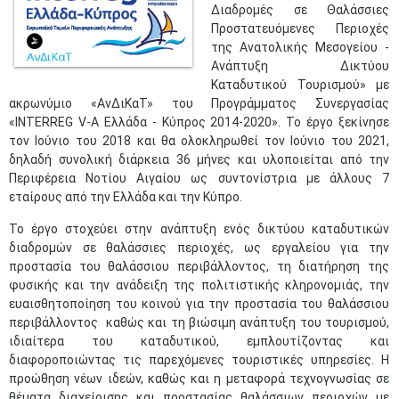
Διαδρομές σε Θαλάσσιες
Προστατευόμενες Περιοχές
της Ανατολικής Μεσογείου -
Ανάπτυξη Δικτύου
Καταδυτικού Τουρισμού» με
ακρωνύμιο «ΑνΔιΚαΤ» του Προγράμματος Συνεργασίας
«INTERREG V-A Ελλάδα - Κύπρος 2014-2020». Το έργο ξεκίνησε
τον Ιούνιο του 2018 και θα ολοκληρωθεί τον Ιούνιο του 2021,
δηλαδή συνολική διάρκεια 36 μήνες και υλοποιείται από την
Περιφέρεια Νοτίου Αιγαίου ως συντονίστρια με άλλους 7
εταίρους από την Ελλάδα και την Κύπρο.
Το έργο στοχεύει στην ανάπτυξη ενός δικτύου καταδυτικών
διαδρομών σε θαλάσσιες περιοχές, ως εργαλείου για την
προστασία του θαλάσσιου περιβάλλοντος, τη διατήρηση της
φυσικής και την ανάδειξη της πολιτιστικής κληρονομιάς, την
ευαισθητοποίηση του κοινού για την προστασία του θαλάσσιου
περιβάλλοντος καθώς και τη βιώσιμη ανάπτυξη του τουρισμού,
ιδιαίτερα του καταδυτικού, εμπλουτίζοντας και
διαφοροποιώντας τις παρεχόμενες τουριστικές υπηρεσίες. Η
προώθηση νέων ιδεών, καθώς και η μεταφορά τεχνογνωσίας σε
θέματα διαχείρισης και προστασίας θαλάσσιων περιοχών με