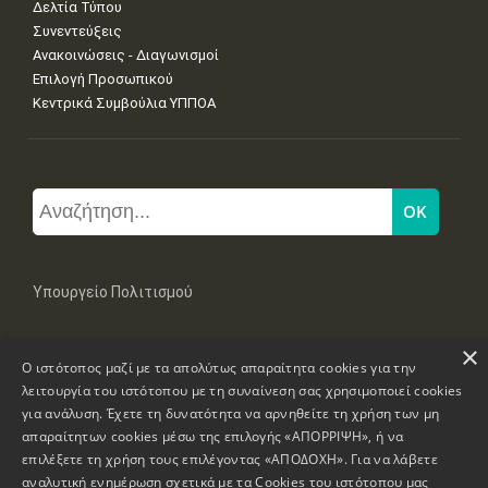
Δελτία Τύπου
Συνεντεύξεις
Ανακοινώσεις - Διαγωνισμοί
Επιλογή Προσωπικού
Κεντρικά Συμβούλια ΥΠΠΟΑ
Υπουργείο Πολιτισμού
×
Μπουμπουλίνας 20-22, 106 82 Αθήνα
Ο ιστότοπος μαζί με τα απολύτως απαραίτητα cookies για την
Τηλ: +30 2131322100, 2131322421
mail: grplk@culture.gr
λειτουργία του ιστότοπου με τη συναίνεση σας χρησιμοποιεί cookies
για ανάλυση. Έχετε τη δυνατότητα να αρνηθείτε τη χρήση των μη
απαραίτητων cookies μέσω της επιλογής «ΑΠΟΡΡΙΨΗ», ή να
επιλέξετε τη χρήση τους επιλέγοντας «ΑΠΟΔΟΧΗ». Για να λάβετε
αναλυτική ενημέρωση σχετικά με τα Cookies του ιστότοπου μας