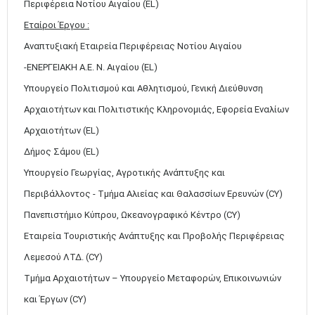
Περιφέρεια Νοτίου Αιγαίου (EL)
Εταίροι Έργου :
Αναπτυξιακή Εταιρεία Περιφέρειας Νοτίου Αιγαίου
-ΕΝΕΡΓΕΙΑΚΗ Α.Ε. Ν. Αιγαίου (EL)
Υπουργείο Πολιτισμού και Αθλητισμού, Γενική Διεύθυνση
Αρχαιοτήτων και Πολιτιστικής Κληρονομιάς, Εφορεία Εναλίων
Αρχαιοτήτων (EL)
Δήμος Σάμου (EL)
Μαϊ
1
2
Υπουργείο Γεωργίας, Αγροτικής Ανάπτυξης και
•
•
Περιβάλλοντος - Τμήμα Αλιείας και Θαλασσίων Ερευνών (CY)
3
4
5
6
7
8
9
Πανεπιστήμιο Κύπρου, Ωκεανογραφικό Κέντρο (CY)
•
•
•
•
•
•
•
Εταιρεία Τουριστικής Ανάπτυξης και Προβολής Περιφέρειας
10
11
12
13
14
15
16
•
•
•
•
•
•
•
Λεμεσού ΛΤΔ. (CY)
Τμήμα Αρχαιοτήτων – Υπουργείο Μεταφορών, Επικοινωνιών
17
18
19
20
21
22
23
•
•
•
•
•
•
•
•
•
•
•
•
•
και Έργων (CY)