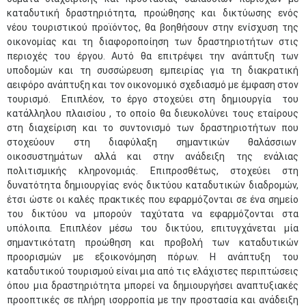
καταδυτική δραστηριότητα, προώθησης και δικτύωσης ενός
νέου τουριστικού προϊόντος, θα βοηθήσουν στην ενίσχυση της
οικονομίας και τη διαφοροποίηση των δραστηριοτήτων στις
περιοχές του έργου. Αυτό θα επιτρέψει την ανάπτυξη των
υποδομών και τη συσσώρευση εμπειρίας για τη διακρατική
αειφόρο ανάπτυξη και τον οικονομικό σχεδιασμό με έμφαση στον
τουρισμό. Επιπλέον, το έργο στοχεύει στη δημιουργία του
κατάλληλου πλαισίου , το οποίο θα διευκολύνει τους εταίρους
στη διαχείριση και το συντονισμό των δραστηριοτήτων που
στοχεύουν στη διαφύλαξη σημαντικών θαλάσσιων
οικοσυστημάτων αλλά και στην ανάδειξη της ενάλιας
πολιτισμικής κληρονομιάς. Επιπροσθέτως, στοχεύει στη
δυνατότητα δημιουργίας ενός δικτύου καταδυτικών διαδρομών,
έτσι ώστε οι καλές πρακτικές που εφαρμόζονται σε ένα σημείο
του δικτύου να μπορούν ταχύτατα να εφαρμόζονται στα
υπόλοιπα. Επιπλέον μέσω του δικτύου, επιτυγχάνεται μία
σημαντικότατη προώθηση και προβολή των καταδυτικών
προορισμών με εξοικονόμηση πόρων. Η ανάπτυξη του
καταδυτικού τουρισμού είναι μια από τις ελάχιστες περιπτώσεις
όπου μια δραστηριότητα μπορεί να δημιουργήσει αναπτυξιακές
προοπτικές σε πλήρη ισορροπία με την προστασία και ανάδειξη