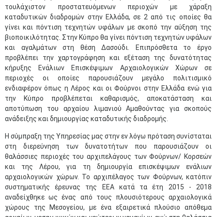
τουλάχιστον προστατευόμενων περιοχών με χάραξη
καταδυτικών διαδρομών στην Ελλάδα, σε 2 από τις οποίες θα
γίνει και πόντιση τεχνητών υφάλων με σκοπό την αύξηση της
βιοποικιλότητας. Στην Κύπρο θα γίνει πόντιση τεχνητών υφάλων
και αγαλμάτων στη θέση Δασούδι. Επιπρόσθετα το έργο
προβλέπει την χαρτογράφηση και εξέταση της δυνατότητας
κήρυξης Ενάλιων Επισκέψιμων Αρχαιολογικών Χώρων σε
περιοχές οι οποίες παρουσιάζουν μεγάλο πολιτισμικό
ενδιαφέρον όπως η Λέρος και οι Φούρνοι στην Ελλάδα ενώ για
την Κύπρο προβλέπεται καθαρισμός, αποκατάσταση και
αποτύπωση του αρχαίου λιμανιού Αμαθούντας για σκοπούς
ανάδειξης και δημιουργίας καταδυτικής διαδρομής.
Η σύμπραξη της Υπηρεσίας μας στην εν λόγω πρόταση συνίσταται
στη διερεύνηση των δυνατοτήτων που παρουσιάζουν οι
θαλάσσιες περιοχές του αρχιπελάγους των Φούρνων/ Κορσεών
και της Λέρου, για τη δημιουργία επισκέψιμων ενάλιων
αρχαιολογικών χώρων. Το αρχιπέλαγος των Φούρνων, κατόπιν
συστηματικής έρευνας της EEA κατά τα έτη 2015 - 2018
αναδείχθηκε ως ένας από τους πλουσιότερους αρχαιολογικά
χώρους της Μεσογείου, με ένα εξαιρετικά πλούσιο απόθεμα