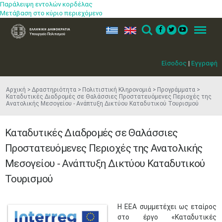
Παράλειψη εντολών κορδέλας
Μετάβαση στο κύριο περιεχόμενο
ελ
en
Search
Menu
Είσοδος
|
Εγγραφή
Αρχική
Δραστηριότητα
Πολιτιστική Κληρονομιά
Προγράμματα
Καταδυτικές Διαδρομές σε Θαλάσσιες Προστατευόμενες Περιοχές της
Ανατολικής Μεσογείου - Ανάπτυξη Δικτύου Καταδυτικού Τουρισμού
Καταδυτικές Διαδρομές σε Θαλάσσιες
Προστατευόμενες Περιοχές της Ανατολικής
Μεσογείου - Ανάπτυξη Δικτύου Καταδυτικού
Τουρισμού
​Η ΕΕΑ συμμετέχει ως εταίρος
στο έργο «Καταδυτικές