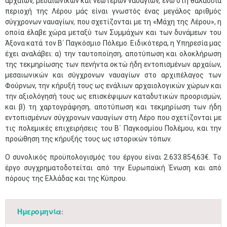
αρχαίων, μεσαιωνικών και νεώτερων ναυαγίων, ενώ στη θαλάσσια
περιοχή της Λέρου μάς είναι γνωστός ένας μεγάλος αριθμός
σύγχρονων ναυαγίων, που σχετίζονται με τη «Μάχη της Λέρου», η
οποία έλαβε χώρα μεταξύ των Συμμάχων και των δυνάμεων του
Άξονα κατά τον Β΄ Παγκόσμιο Πόλεμο. Ειδικότερα, η Υπηρεσία μας
έχει αναλάβει: α) την ταυτοποίηση, αποτύπωση και ολοκλήρωση
της τεκμηρίωσης των πενήντα οκτώ ήδη εντοπισμένων αρχαίων,
μεσαιωνικών και σύγχρονων ναυαγίων στο αρχιπέλαγος των
Φούρνων, την κήρυξή τους ως ενάλιων αρχαιολογικών χώρων και
την αξιολόγησή τους ως επισκέψιμων καταδυτικών προορισμών,
και β) τη χαρτογράφηση, αποτύπωση και τεκμηρίωση των ήδη
εντοπισμένων σύγχρονων ναυαγίων στη Λέρο που σχετίζονται με
τις πολεμικές επιχειρήσεις του Β΄ Παγκοσμίου Πολέμου, και την
προώθηση της κήρυξής τους ως ιστορικών τόπων.
Ο συνολικός προϋπολογισμός του έργου είναι 2.633.854,63€. Το
έργο συγχρηματοδοτείται από την Ευρωπαϊκή Ένωση και από
πόρους της Ελλάδας και της Κύπρου.​
Ημερομηνία: