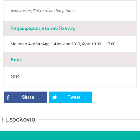
17
18
19
20
21
22
23
•
•
•
•
•
•
•
•
•
•
•
•
•
Ανασκαφές
,
Πολιτιστική διαχείριση
24
25
26
27
28
29
30
•
•
•
•
•
•
•
Πληροφορίες για τον Πολίτη:
31
Ιουν
1
2
3
4
5
6
•
•
•
•
•
•
•
​Μουσείο Ακρόπολης, 14 Ιουνίου 2019, ώρα 10.00 – 17.00.
7
8
9
10
11
12
13
•
•
•
•
•
•
•
Έτος:
14
15
16
17
18
19
20
•
•
•
•
•
•
•
2019
21
22
23
24
25
26
27
•
•
•
•
•
•
•
Share
Tweet
28
29
30
Ιουλ
1
2
3
4
•
•
•
•
•
•
•
•
•
•
Ημερολόγιο
5
6
7
8
9
10
11
•
•
•
•
•
•
•
•
•
•
•
•
•
•