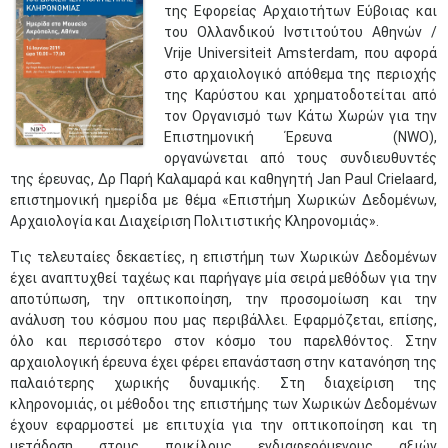
της Εφορείας Αρχαιοτήτων Εύβοιας και
του Ολλανδικού Ινστιτούτου Αθηνών /
Vrije Universiteit Amsterdam, που αφορά
στο αρχαιολογικό απόθεμα της περιοχής
της Καρύστου και χρηματοδοτείται από
τον Οργανισμό των Κάτω Χωρών για την
Επιστημονική Έρευνα (NWO),
οργανώνεται από τους συνδιευθυντές
της έρευνας, Δρ Παρή Καλαμαρά και καθηγητή Jan Paul Crielaard,
επιστημονική ημερίδα με θέμα «Επιστήμη Χωρικών Δεδομένων,
Αρχαιολογία και Διαχείριση Πολιτιστικής Κληρονομιάς».
Τις τελευταίες δεκαετίες, η επιστήμη των Χωρικών Δεδομένων
έχει αναπτυχθεί ταχέως και παρήγαγε μία σειρά μεθόδων για την
αποτύπωση, την οπτικοποίηση, την προσομοίωση και την
ανάλυση του κόσμου που μας περιβάλλει. Εφαρμόζεται, επίσης,
όλο και περισσότερο στον κόσμο του παρελθόντος. Στην
αρχαιολογική έρευνα έχει φέρει επανάσταση στην κατανόηση της
παλαιότερης χωρικής δυναμικής. Στη διαχείριση της
κληρονομιάς, οι μέθοδοι της επιστήμης των Χωρικών Δεδομένων
έχουν εφαρμοστεί με επιτυχία για την οπτικοποίηση και τη
μετάδοση στους ποικίλους ενδιαφερόμενους αξιών