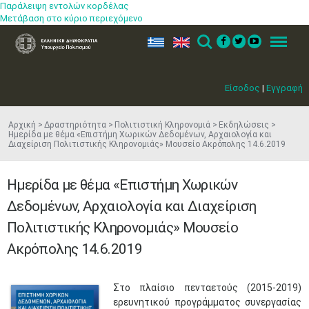
Παράλειψη εντολών κορδέλας
Μετάβαση στο κύριο περιεχόμενο
ελ
en
Search
Menu
Είσοδος
|
Εγγραφή
Αρχική
Δραστηριότητα
Πολιτιστική Κληρονομιά
Εκδηλώσεις
Ημερίδα με θέμα «Επιστήμη Χωρικών Δεδομένων, Αρχαιολογία και
Διαχείριση Πολιτιστικής Κληρονομιάς» Μουσείο Ακρόπολης 14.6.2019
Ημερίδα με θέμα «Επιστήμη Χωρικών
Δεδομένων, Αρχαιολογία και Διαχείριση
Πολιτιστικής Κληρονομιάς» Μουσείο
Ακρόπολης 14.6.2019
Στο πλαίσιο πενταετούς (2015-2019)
ερευνητικού προγράμματος συνεργασίας