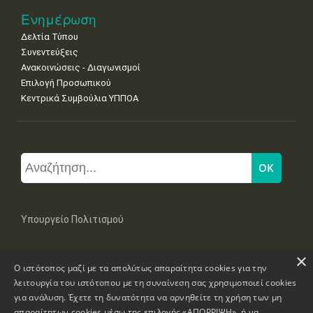
Ενημέρωση
Δελτία Τύπου
Συνεντεύξεις
Ανακοινώσεις - Διαγωνισμοί
Επιλογή Προσωπικού
Κεντρικά Συμβούλια ΥΠΠΟΑ
Υπουργείο Πολιτισμού
×
Μπουμπουλίνας 20-22, 106 82 Αθήνα
Ο ιστότοπος μαζί με τα απολύτως απαραίτητα cookies για την
Τηλ: +30 2131322100, 2131322421
mail: grplk@culture.gr
λειτουργία του ιστότοπου με τη συναίνεση σας χρησιμοποιεί cookies
για ανάλυση. Έχετε τη δυνατότητα να αρνηθείτε τη χρήση των μη
απαραίτητων cookies μέσω της επιλογής «ΑΠΟΡΡΙΨΗ», ή να