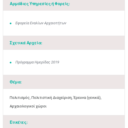
Αρμόδιες Υπηρεσίες ή Φορείς:
Εφορεία Εναλίων Αρχαιοτήτων
Σχετικά Αρχεία:
Πρόγραμμα Ημερίδας 2019
Μαϊ
1
2
Θέμα:
•
•
3
4
5
6
7
8
9
Πολιτισμός, Πολιτιστική Διαχείριση, Έρευνα (γενικά),
•
•
•
•
•
•
•
Αρχαιολογικοί χώροι
10
11
12
13
14
15
16
•
•
•
•
•
•
•
Ετικέτες: