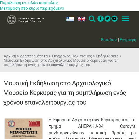
Παράλειψη εντολών κορδέλας
Μετάβαση στο κύριο περιεχόμενο
ελ
en
Search
Menu
Είσοδος
|
Εγγραφή
Αρχική
Δραστηριότητα
Σύγχρονος Πολιτισμός
Εκδηλώσεις
Μουσική Εκδήλωση στο Αρχαιολογικό Μουσείο Κέρκυρας για τη
συμπλήρωση ενός χρόνου επαναλειτουργίας του
Μουσική Εκδήλωση στο Αρχαιολογικό
Μουσείο Κέρκυρας για τη συμπλήρωση ενός
χρόνου επαναλειτουργίας του
Η Εφορεία Αρχαιοτήτων Κέρκυρας και το
τμήμα AHEPAHJ-34 Corcyra
συνδιοργανώνουν μουσική βραδιά με