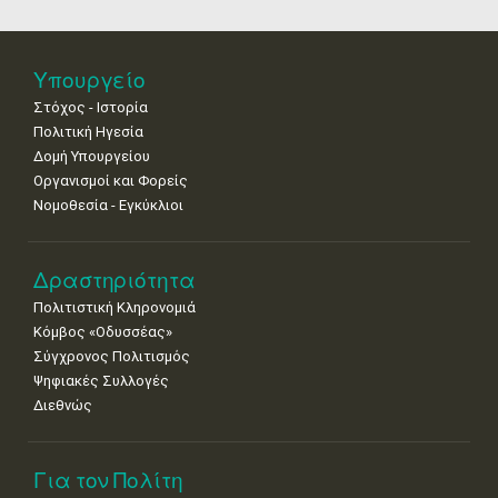
18
19
20
21
22
23
24
•
•
•
•
•
•
•
25
26
27
28
29
30
31
Υπουργείο
•
•
•
•
•
•
•
Στόχος - Ιστορία
Πολιτική Ηγεσία
Δομή Υπουργείου
Οργανισμοί και Φορείς
Νομοθεσία - Εγκύκλιοι
Δραστηριότητα
Πολιτιστική Κληρονομιά
Κόμβος «Οδυσσέας»
Σύγχρονος Πολιτισμός
Ψηφιακές Συλλογές
Διεθνώς
Για τον Πολίτη