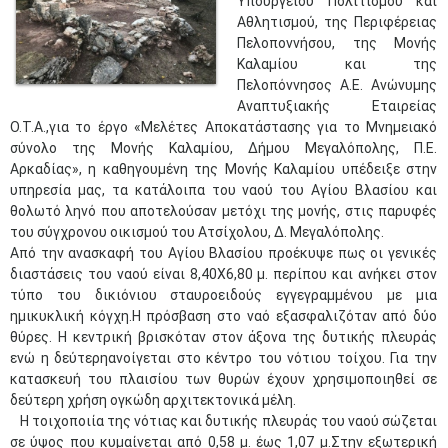
Υπουργείου Πολιτισμού και
Αθλητισμού, της Περιφέρειας
Πελοποννήσου, της Μονής
Καλαμίου και της
Πελοπόννησος Α.Ε. Ανώνυμης
Αναπτυξιακής Εταιρείας
Ο.Τ.Α.,για το έργο «Μελέτες Αποκατάστασης για το Μνημειακό
σύνολο της Μονής Καλαμίου, Δήμου Μεγαλόπολης, Π.Ε.
Αρκαδίας», η καθηγουμένη της Μονής Καλαμίου υπέδειξε στην
υπηρεσία μας, τα κατάλοιπα του ναού του Αγίου Βλασίου και
θολωτό ληνό που αποτελούσαν μετόχι της μονής, στις παρυφές
του σύγχρονου οικισμού του Ατσίχολου, Δ. Μεγαλόπολης.
​​​Από την ανασκαφή του Αγίου Βλασίου προέκυψε πως οι γενικές
διαστάσεις του ναού είναι 8,40Χ6,80 μ. περίπου και ανήκει στον
τύπο του δικιόνιου σταυροειδούς εγγεγραμμένου με μια
ημικυκλική κόγχη.Η πρόσβαση στο ναό εξασφαλιζόταν από δύο
θύρες. Η κεντρική βρισκόταν στον άξονα της δυτικής πλευράς
ενώ η δεύτερηανοίγεται στο κέντρο του νότιου τοίχου. Για την
κατασκευή του πλαισίου των θυρών έχουν χρησιμοποιηθεί σε
δεύτερη χρήση ογκώδη αρχιτεκτονικά μέλη.
Η τοιχοποιία της νότιας και δυτικής πλευράς του ναού σώζεται
σε ύψος που κυμαίνεται από 0,58 μ. έως 1,07 μ.Στην εξωτερική