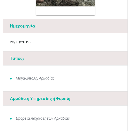
Ημερομηνία:
25/10/2019 -
Τόπος:
Μαϊ
1
2
•
•
Μεγαλόπολη, Αρκαδίας
3
4
5
6
7
8
9
•
•
•
•
•
•
•
Αρμόδιες Υπηρεσίες ή Φορείς:
10
11
12
13
14
15
16
•
•
•
•
•
•
•
17
18
19
20
21
22
23
Εφορεία Αρχαιοτήτων Αρκαδίας
•
•
•
•
•
•
•
•
•
•
•
•
•