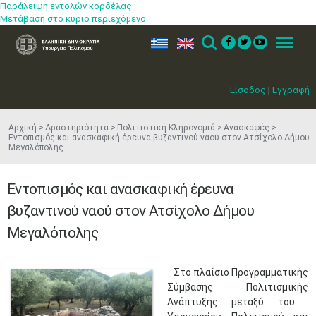
Παράλειψη εντολών κορδέλας
Μετάβαση στο κύριο περιεχόμενο
ελ
en
Search
Menu
Είσοδος
|
Εγγραφή
Αρχική
Δραστηριότητα
Πολιτιστική Κληρονομιά
Ανασκαφές
Εντοπισμός και ανασκαφική έρευνα βυζαντινού ναού στον Ατσίχολο Δήμου
Μεγαλόπολης
Εντοπισμός και ανασκαφική έρευνα
βυζαντινού ναού στον Ατσίχολο Δήμου
Μεγαλόπολης
​Στο πλαίσιο Προγραμματικής
Σύμβασης Πολιτισμικής
Ανάπτυξης μεταξύ του ​​