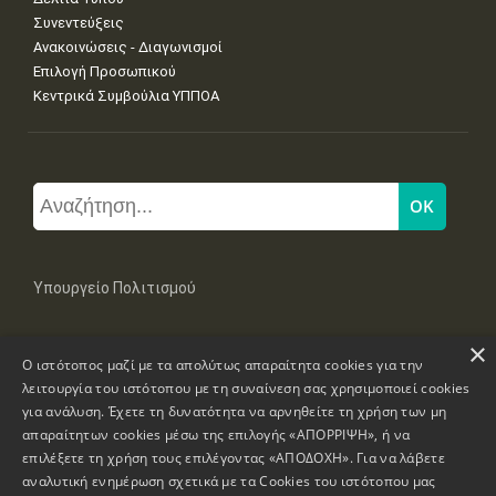
Συνεντεύξεις
Ανακοινώσεις - Διαγωνισμοί
Επιλογή Προσωπικού
Κεντρικά Συμβούλια ΥΠΠΟΑ
Υπουργείο Πολιτισμού
×
Μπουμπουλίνας 20-22, 106 82 Αθήνα
Ο ιστότοπος μαζί με τα απολύτως απαραίτητα cookies για την
Τηλ: +30 2131322100, 2131322421
mail: grplk@culture.gr
λειτουργία του ιστότοπου με τη συναίνεση σας χρησιμοποιεί cookies
για ανάλυση. Έχετε τη δυνατότητα να αρνηθείτε τη χρήση των μη
απαραίτητων cookies μέσω της επιλογής «ΑΠΟΡΡΙΨΗ», ή να
επιλέξετε τη χρήση τους επιλέγοντας «ΑΠΟΔΟΧΗ». Για να λάβετε
αναλυτική ενημέρωση σχετικά με τα Cookies του ιστότοπου μας