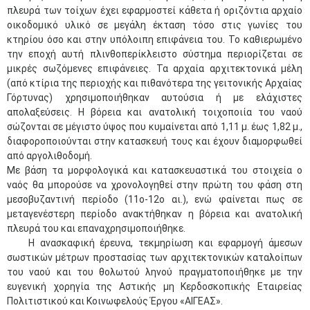
πλευρά των τοίχων έχει εφαρμοστεί κάθετα ή οριζόντια αρχαίο
οικοδομικό υλικό σε μεγάλη έκταση τόσο στις γωνίες του
κτηρίου όσο και στην υπόλοιπη επιφάνεια του. Το καθιερωμένο
την εποχή αυτή πλινθοπερίκλειστο σύστημα περιορίζεται σε
μικρές σωζόμενες επιφάνειες. Τα αρχαία αρχιτεκτονικά μέλη
(από κτίρια της περιοχής και πιθανότερα της γειτονικής Αρχαίας
Γόρτυνας) χρησιμοποιήθηκαν αυτούσια ή με ελάχιστες
απολαξεύσεις. Η βόρεια και ανατολική τοιχοποιία του ναού
σώζονται σε μέγιστο ύψος που κυμαίνεται από 1,11 μ. έως 1,82 μ.,
διαφοροποιούνται στην κατασκευή τους και έχουν διαμορφωθεί
από αργολιθοδομή.
Με βάση τα μορφολογικά και κατασκευαστικά του στοιχεία ο
ναός θα μπορούσε να χρονολογηθεί στην πρώτη του φάση στη
μεσοβυζαντινή περίοδο (11ο-12ο αι.), ενώ φαίνεται πως σε
μεταγενέστερη περίοδο ανακτήθηκαν η βόρεια και ανατολική
πλευρά του και επαναχρησιμοποιήθηκε.
​ ​​Η ανασκαφική έρευνα, τεκμηρίωση και εφαρμογή άμεσων
σωστικών μέτρων προστασίας των αρχιτεκτονικών καταλοίπων
του ναού και του θολωτού ληνού πραγματοποιήθηκε με την
ευγενική χορηγία της Αστικής μη Κερδοσκοπικής Εταιρείας
Πολιτιστικού και Κοινωφελούς Έργου «ΑΙΓΕΑΣ».