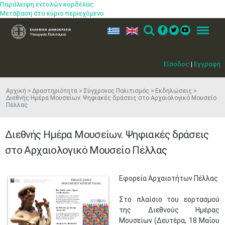
Παράλειψη εντολών κορδέλας
Μετάβαση στο κύριο περιεχόμενο
ελ
en
Search
Menu
Είσοδος
|
Εγγραφή
Αρχική
Δραστηριότητα
Σύγχρονος Πολιτισμός
Εκδηλώσεις
Διεθνής Ημέρα Μουσείων. Ψηφιακές δράσεις στο Αρχαιολογικό Μουσείο
Πέλλας
Διεθνής Ημέρα Μουσείων. Ψηφιακές δράσεις
στο Αρχαιολογικό Μουσείο Πέλλας
Εφορεία Αρχαιοτήτων Πέλλας
Στο πλαίσιο του εορτασμού
της Διεθνούς Ημέρας
Μουσείων (Δευτέρα,
18 Μαΐου