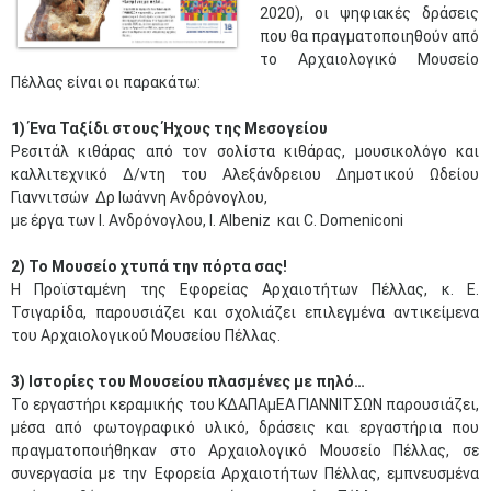
2020)
, οι ψηφιακές δράσεις
που θα πραγματοποιηθούν από
το Αρχαιολογικό Μουσείο
Πέλλας είναι οι παρακάτω:
1) Ένα Ταξίδι στους Ήχους της Μεσογείου
Ρεσιτάλ κιθάρας από τον σολίστα κιθάρας, μουσικολόγο και
καλλιτεχνικό Δ/ντη του Αλεξάνδρειου Δημοτικού Ωδείου
Γιαννιτσών Δρ Ιωάννη Ανδρόνογλου,
με έργα των Ι. Aνδρόνογλου, I. Albeniz και C. Domeniconi
2) Το Μουσείο χτυπά την πόρτα σας!
Η Προϊσταμένη της Εφορείας Αρχαιοτήτων Πέλλας, κ. Ε.
Τσιγαρίδα, παρουσιάζει και σχολιάζει επιλεγμένα αντικείμενα
του Αρχαιολογικού Μουσείου Πέλλας.
3) Ιστορίες του Μουσείου πλασμένες με πηλό…
To εργαστήρι κεραμικής του ΚΔΑΠΑμΕΑ ΓΙΑΝΝΙΤΣΩΝ παρουσιάζει,
μέσα από φωτογραφικό υλικό, δράσεις και εργαστήρια που
πραγματοποιήθηκαν στο Αρχαιολογικό Μουσείο Πέλλας, σε
συνεργασία με την Εφορεία Αρχαιοτήτων Πέλλας, εμπνευσμένα