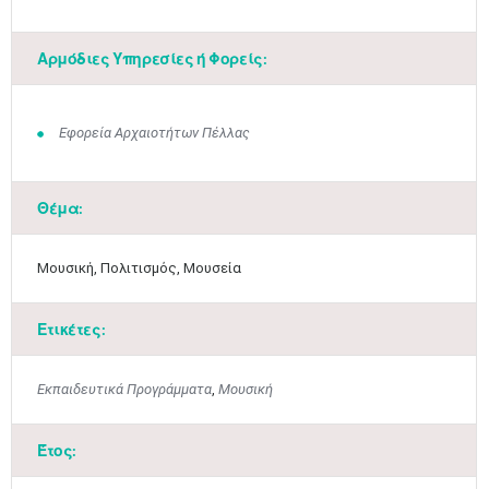
Αρμόδιες Υπηρεσίες ή Φορείς:
Εφορεία Αρχαιοτήτων Πέλλας
Θέμα:
Μαϊ
1
2
•
•
Μουσική, Πολιτισμός, Μουσεία
3
4
5
6
7
8
9
•
•
•
•
•
•
•
Ετικέτες:
10
11
12
13
14
15
16
•
•
•
•
•
•
•
Εκπαιδευτικά Προγράμματα
,
Μουσική
17
18
19
20
21
22
23
•
•
•
•
•
•
•
•
•
•
•
•
•
Έτος:
24
25
26
27
28
29
30
•
•
•
•
•
•
•