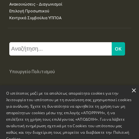
Ανακοινώσεις - Διαγωνισμοί
Επιλογή Προσωπικού
Κεντρικά Συμβούλια ΥΠΠΟΑ
Υπουργείο Πολιτισμού
×
Μπουμπουλίνας 20-22, 106 82 Αθήνα
Ο ιστότοπος μαζί με τα απολύτως απαραίτητα cookies για την
Τηλ: +30 2131322100, 2131322421
mail: grplk@culture.gr
λειτουργία του ιστότοπου με τη συναίνεση σας χρησιμοποιεί cookies
για ανάλυση. Έχετε τη δυνατότητα να αρνηθείτε τη χρήση των μη
απαραίτητων cookies μέσω της επιλογής «ΑΠΟΡΡΙΨΗ», ή να
επιλέξετε τη χρήση τους επιλέγοντας «ΑΠΟΔΟΧΗ». Για να λάβετε
αναλυτική ενημέρωση σχετικά με τα Cookies του ιστότοπου μας
καθώς και την διαχείριση τους μπορείτε να διαβάσετε την
Πολιτική
Πνευματικά Δικαιώματα © 1995-2026 Υπουργείο Πολιτισμού
Cookies