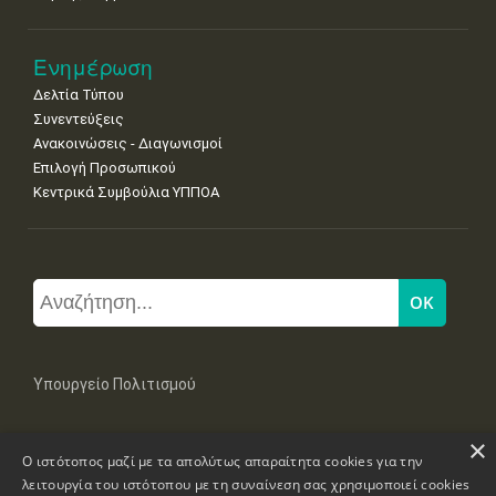
Ενημέρωση
Δελτία Τύπου
Συνεντεύξεις
Ανακοινώσεις - Διαγωνισμοί
Επιλογή Προσωπικού
Κεντρικά Συμβούλια ΥΠΠΟΑ
Υπουργείο Πολιτισμού
×
Μπουμπουλίνας 20-22, 106 82 Αθήνα
Ο ιστότοπος μαζί με τα απολύτως απαραίτητα cookies για την
Τηλ: +30 2131322100, 2131322421
mail: grplk@culture.gr
λειτουργία του ιστότοπου με τη συναίνεση σας χρησιμοποιεί cookies