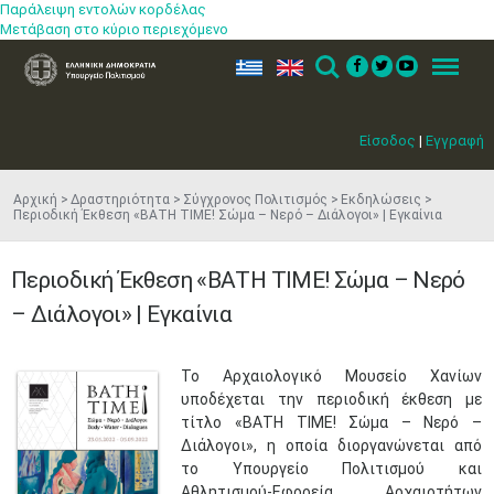
Παράλειψη εντολών κορδέλας
Μετάβαση στο κύριο περιεχόμενο
ελ
en
Search
Menu
Είσοδος
|
Εγγραφή
Αρχική
Δραστηριότητα
Σύγχρονος Πολιτισμός
Εκδηλώσεις
Περιοδική Έκθεση «BΑΤΗ ΤΙΜΕ! Σώμα – Νερό – Διάλογοι» | Εγκαίνια
Περιοδική Έκθεση «BΑΤΗ ΤΙΜΕ! Σώμα – Νερό
– Διάλογοι» | Εγκαίνια
Το Αρχαιολογικό Μουσείο Χανίων
υποδέχεται την περιοδική έκθεση με
τίτλο «BΑΤΗ ΤΙΜΕ! Σώμα – Νερό –
Διάλογοι», η οποία διοργανώνεται από
το Υπουργείο Πολιτισμού και
Αθλητισμού-Εφορεία Αρχαιοτήτων