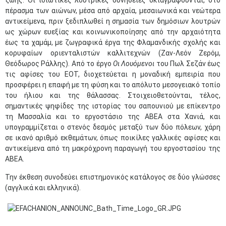
ζωής. Οι ιδιωτικές λουτρικές συνήθειες σκιαγραφούνται, στο
πέρασμα των αιώνων, μέσα από αρχαία, μεσαιωνικά και νεώτερα
αντικείμενα, πριν ξεδιπλωθεί η σημασία των δημόσιων λουτρών
ως χώρων ευεξίας και κοινωνικοποίησης από την αρχαιότητα
έως τα χαμάμ, με ζωγραφικά έργα της Φλαμανδικής σχολής και
κορυφαίων οριενταλιστών καλλιτεχνών (Ζαν-Λεόν Ζερόμ,
Θεόδωρος Ράλλης). Από το έργο
Οι Λουόμενοι
του Πωλ Σεζάν έως
τις αφίσες του ΕΟΤ, διοχετεύεται η μοναδική εμπειρία που
προσφέρει η επαφή με τη φύση και το απόλυτο μεσογειακό τοπίο
του ήλιου και της θάλασσας. Στοιχειοθετούνται, τέλος,
σημαντικές ψηφίδες της ιστορίας του σαπουνιού με επίκεντρο
τη Μασσαλία και το εργοστάσιο της ΑΒΕΑ στα Χανιά, και
υπογραμμίζεται ο στενός δεσμός μεταξύ των δύο πόλεων, χάρη
σε ικανό αριθμό εκθεμάτων, όπως ποικίλες γαλλικές αφίσες και
αντικείμενα από τη μακρόχρονη παραγωγή του εργοστασίου της
ΑΒΕΑ.
Την έκθεση συνοδεύει επιστημονικός κατάλογος σε δύο γλώσσες
(αγγλικά και ελληνικά).