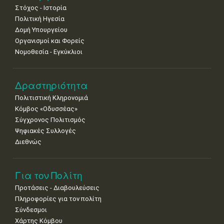
•
•
•
•
•
•
•
Στόχος - Ιστορία
8
9
10
11
12
13
14
Πολιτική Ηγεσία
•
•
•
•
•
•
•
Δομή Υπουργείου
Οργανισμοί και Φορείς
15
16
17
18
19
20
21
Νομοθεσία - Εγκύκλιοι
•
•
•
•
•
•
•
22
23
24
25
26
27
28
•
•
•
•
•
•
•
Δραστηριότητα
Πολιτιστική Κληρονομιά
29
30
Κόμβος «Οδυσσέας»
•
•
Σύγχρονος Πολιτισμός
Ψηφιακές Συλλογές
Διεθνώς
Για τον Πολίτη
Προτάσεις - Διαβουλεύσεις
Πληροφορίες για τον πολίτη
Σύνδεσμοι
Χάρτης Κόμβου