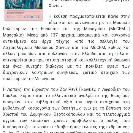
Χανίων.
Η έκθεση πραγματοποιείται πάνω στην
ιδέα και σε συνεργασία με το Μουσείο
Πολιτισμών της Ευρώπης και της Μεσογείου (MuCEM |
Μασσαλία). Μέσα από 137 αρχαία, μεσαιωνικά και σύγχρονα
αντικείμενα και έργα τέχνης -από τις συλλογές του
Αρχαιολογικού Μουσείου Χανίων και του MuCEM, καθώς και
άλλων μουσείων και συλλογών στην Ελλάδα και τη Γαλλία-
επιχειρείται μια πρωτότυπη ιστορική και καλλιτεχνική ώσμωση
και ένας συνεχής διάλογος με τις ποικίλες όψεις των
διαχρονικών λουτρικών συνηθειών, ζωτικό στοιχείο των
πολιτισμών της Μεσογείου.
Η
Αρπαγή της Ευρώπης
του Ζαν Ρενέ Γκωγκέν, η
Αφροδίτη
του
Παύλου Σάμιου και το ελληνιστικό αγαλμάτιο της θεάς μας
εισάγουν στην εμβληματική αξία του υγρού στοιχείου στη
μυθολογική κοσμογονία των θεοτήτων, ενώ με τη
Βάπτιση του
Χριστού
του Δομήνικου Θεοτοκόπουλου και τα τελετουργικά
αγγεία των κλασικών χρόνων προβάλλεται ο ρόλος που
διαδραματίζει το νερό στις διαβατήριες τελετές της ανθρώπινης