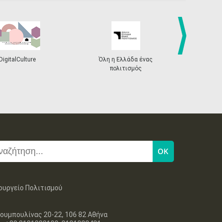
next
DigitalCulture
Όλη η Ελλάδα ένας
Πρόγραμμα Δι
πολιτισμός
ουργείο Πολιτισμού
ουμπουλίνας 20-22, 106 82 Αθήνα