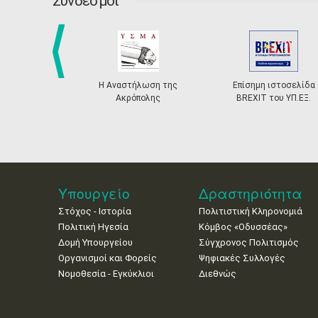
Σύνδεσμοι
prev
Η Αναστήλωση της
Επίσημη ιστοσελίδα
Ακρόπολης
BREXIT του ΥΠ.ΕΞ.
Υπουργείο
Δραστηριότητα
Στόχος - Ιστορία
Πολιτιστική Κληρονομιά
Πολιτική Ηγεσία
Κόμβος «Οδυσσέας»
Δομή Υπουργείου
Σύγχρονος Πολιτισμός
Οργανισμοί και Φορείς
Ψηφιακές Συλλογές
Νομοθεσία - Εγκύκλιοι
Διεθνώς