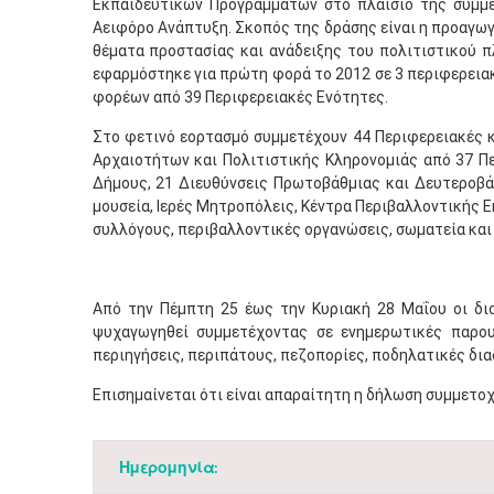
Εκπαιδευτικών Προγραμμάτων στο πλαίσιο της συμμε
Αειφόρο Ανάπτυξη. Σκοπός της δράσης είναι η προαγωγ
θέματα προστασίας και ανάδειξης του πολιτιστικού 
εφαρμόστηκε για πρώτη φορά το 2012 σε 3 περιφερειακ
φορέων από 39 Περιφερειακές Ενότητες.
Στο φετινό εορτασμό συμμετέχουν 44 Περιφερειακές κ
Αρχαιοτήτων και Πολιτιστικής Κληρονομιάς από 37 Πε
Δήμους, 21 Διευθύνσεις Πρωτοβάθμιας και Δευτεροβά
μουσεία, Ιερές Μητροπόλεις, Κέντρα Περιβαλλοντικής Ε
συλλόγους, περιβαλλοντικές οργανώσεις, σωματεία και 
Από την Πέμπτη 25 έως την Κυριακή 28 Μαΐου οι δι
ψυχαγωγηθεί συμμετέχοντας σε ενημερωτικές παρουσ
περιηγήσεις, περιπάτους, πεζοπορίες, ποδηλατικές δια
Eπισημαίνεται ότι είναι απαραίτητη η δήλωση συμμετο
Ημερομηνία: