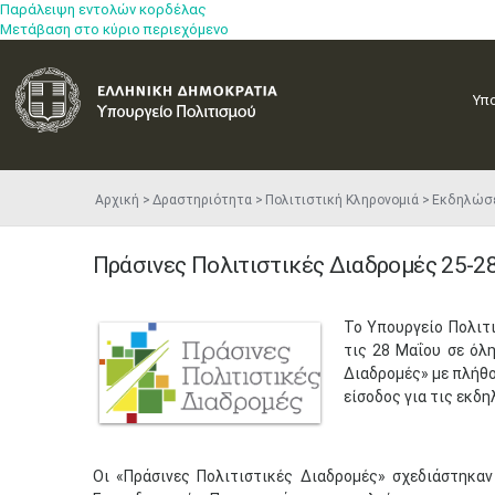
Παράλειψη εντολών κορδέλας
Μετάβαση στο κύριο περιεχόμενο
Υπ
Αρχική
Δραστηριότητα
Πολιτιστική Κληρονομιά
Εκδηλώσ
Πράσινες Πολιτιστικές Διαδρομές 25-2
​Το Υπουργείο Πολιτ
τις 28 Μαΐου σε όλ
Διαδρομές» με πλήθο
είσοδος για τις εκδη
Οι «Πράσινες Πολιτιστικές Διαδρομές» σχεδιάστηκα