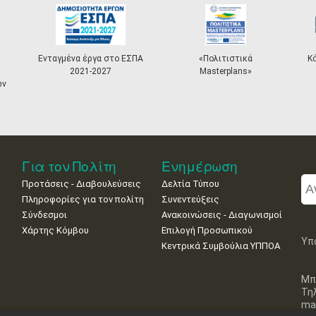
Ενταγμένα έργα στο ΕΣΠΑ
«Πολιτιστικά
Κ
2021-2027
Masterplans»
ων
Για τον Πολίτη
Ενημέρωση
Προτάσεις - Διαβουλεύσεις
Δελτία Τύπου
Πληροφορίες για τον πολίτη
Συνεντεύξεις
Σύνδεσμοι
Ανακοινώσεις - Διαγωνισμοί
Χάρτης Κόμβου
Επιλογή Προσωπικού
Υπ
Κεντρικά Συμβούλια ΥΠΠΟΑ
Μπ
Τη
mai