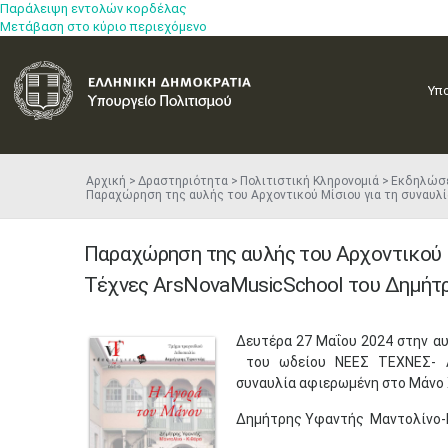
Παράλειψη εντολών κορδέλας
Μετάβαση στο κύριο περιεχόμενο
Υπ
Αρχική
Δραστηριότητα
Πολιτιστική Κληρονομιά
Εκδηλώσ
Παραχώρηση της αυλής του Αρχοντικού Μίσιου για τη συναυλ
Παραχώρηση της αυλής του Αρχοντικού Μ
Τέχνες ArsNovaMusicSchool του Δημήτ
​Δευτέρα 27 Μαΐου 2024 στην α
του ωδείου ΝΕΕΣ ΤΕΧΝΕΣ- Ar
συναυλία αφιερωμένη στο Μάνο
Δημήτρης Υφαντής Μαντολίνο-