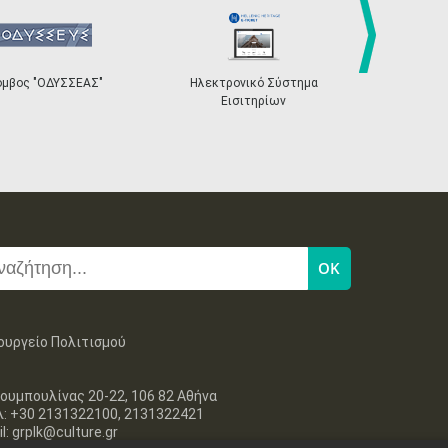
next
όμβος "ΟΔΥΣΣΕΑΣ"
Ηλεκτρονικό Σύστημα
«Η Ευρώπη σ
Εισιτηρίων
ουργείο Πολιτισμού
ουμπουλίνας 20-22, 106 82 Αθήνα
λ: +30 2131322100, 2131322421
l: grplk@culture.gr