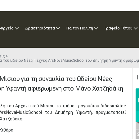
ουργείο
Δραστηριότητα
Για τον Πολίτη
Γραφείο Τύπου
εις
ία του Ωδείου Νέες Τέχνες ArsNovaMusicSchool του Δημήτρη Υφαντή αφιερω
ίσιου για τη συναυλία του Ωδείου Νέες
ρη Υφαντή αφιερωμένη στο Μάνο Χατζηδάκη
υλή του Αρχοντικού Μίσιου το τμήμα τραγουδιού διδασκαλίας
sNovaMusicSchool του Δημήτρη Υφαντή, πραγματοποιεί
 Χατζηδάκη.
Κιθάρα