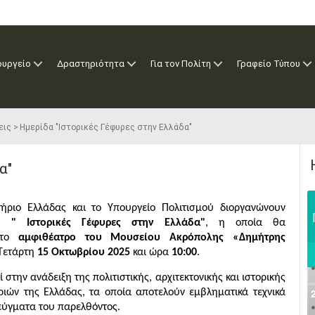
ουργείο
Δραστηριότητα
Για τον Πολίτη
Γραφείο Τύπου
εις
Ημερίδα "Ιστορικές Γέφυρες στην Ελλάδα"
α"
τήριο Ελλάδας και το Υπουργείο Πολιτισμού διοργανώνουν
α:
" Ιστορικές Γέφυρες στην Ελλάδα"
, η οποία θα
το
αμφιθέατρο του Μουσείου Ακρόπολης «Δημήτρης
 Τετάρτη
15 Οκτωβρίου 2025
και ώρα
10:00
.
στην ανάδειξη της πολιτιστικής, αρχιτεκτονικής και ιστορικής
ιών της Ελλάδας, τα οποία αποτελούν εμβληματικά τεχνικά
τεύγματα του παρελθόντος.