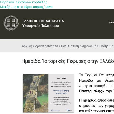
Παράλειψη εντολών κορδέλας
Μετάβαση στο κύριο περιεχόμενο
Υπ
Αρχική
Δραστηριότητα
Πολιτιστική Κληρονομιά
Εκδηλώσ
Ημερίδα "Ιστορικές Γέφυρες στην Ελλάδ
Το Τεχνικό Επιμ
ελη
Ημερίδα με θέμ
πραγματοποιηθεί σ
Παντερμαλής»
, την
Η ημερίδα αποσκοπεί 
σημασίας των γεφυρ
και καλλιτεχνικά επι