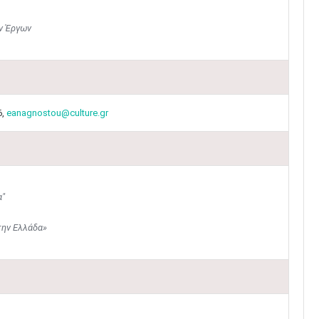
ν Έργων
6,
eanagnostou@culture.gr
α"
την Ελλάδα»