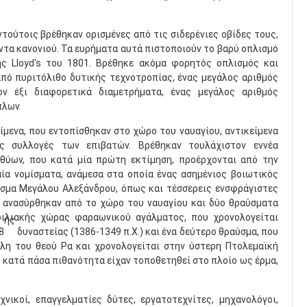
ντούτοις βρέθηκαν ορισμένες από τις σιδερένιες οβίδες τους,
ντα κανονιού. Τα ευρήματα αυτά πιστοποιούν το βαρύ οπλισμό
ς Lloyd's του 1801. Βρέθηκε ακόμα φορητός οπλισμός και
από πυριτόλιθο δυτικής τεχνοτροπίας, ένας μεγάλος αριθμός
ν έξι διαφορετικά διαμετρήματα, ένας μεγάλος αριθμός
πλων.
είμενα, που εντοπίσθηκαν στο χώρο του ναυαγίου, αντικείμενα
ς συλλογές των επιβατών. Βρέθηκαν τουλάχιστον εννέα
θύων, που κατά μία πρώτη εκτίμηση, προέρχονται από την
ία νομίσματα, ανάμεσα στα οποία ένας ασημένιος βοιωτικός
μισμα Μεγάλου Αλεξάνδρου, όπως και τέσσερεις ενσφράγιστες
 ανασύρθηκαν από το χώρο του ναυαγίου και δύο θραύσματα
οιλιακής χώρας φαραωνικού αγάλματος, που χρονολογείται
ης
8
δυναστείας (1386-1349 π.Χ.) και ένα δεύτερο θραύσμα, που
λη του θεού Ρα και χρονολογείται στην ύστερη Πτολεμαϊκή
α, κατά πάσα πιθανότητα είχαν τοποθετηθεί στο πλοίο ως έρμα,
νικοί, επαγγελματίες δύτες, εργατοτεχνίτες, μηχανολόγοι,