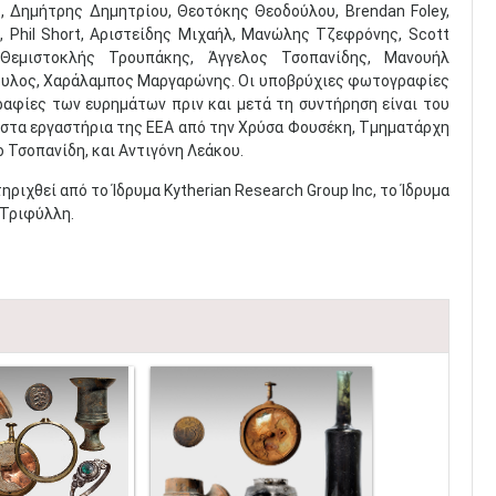
, Δημήτρης Δημητρίου, Θεοτόκης Θεοδούλου, Brendan Foley,
 Phil Short, Αριστείδης Μιχαήλ, Μανώλης Τζεφρόνης, Scott
 Θεμιστοκλής Τρουπάκης, Άγγελος Τσοπανίδης, Μανουήλ
πουλος, Χαράλαμπος Μαργαρώνης. Οι υποβρύχιες φωτογραφίες
γραφίες των ευρημάτων πριν και μετά τη συντήρηση είναι του
 στα εργαστήρια της ΕΕΑ από την Χρύσα Φουσέκη, Τμηματάρχη
 Τσοπανίδη, και Αντιγόνη Λεάκου.
ηριχθεί από το Ίδρυμα Kytherian Research Group Inc, το Ίδρυμα
 Τριφύλλη.​