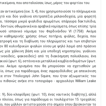
ντικείμενα, που αποτελούσαν, ίσως, μέρος του φορτίου του.
ν αντικείμενα (εικ. 3, 4), που χρησιμοποιούσε το πλήρωμα και
ρητό και δύο γυάλινα επιτραπέζια μελανοδοχεία, μία φορητή
ο, τέσσερα μικρά φιαλίδια αρωμάτων, επάργυρα δακτυλίδια,
 δοντιών, οθωμανικά και αραβικά νομίσματα, όπως επίσης τρία
ρυσό ισπανικό νόμισμα του Φερδινάνδου VI (1758). Ακόμα
ν καθημερινής χρήσης όπως ποτήρια, φιάλες, δοχεία, που
ιατροφή και τη διαβίωση του πληρώματος και των επιβατών
τον 80 κυλινδρικών φιαλών οίνου με ψηλό λαιμό από πράσινο
ως μία χάλκινη βάση και μία υποδοχή κηροπηγίου, γυάλινοι
ινοειδείς, φακοειδείς) από τη διακόσμηση πολυέλαιου, ένα
ακιού (φωτ. 6), οστέινα και μεταλλικά κομβία ενδυμάτων (φωτ.
λου. Ακόμα ορισμένα που θα μπορούσαν να σχετισθούν με
ο, όπως για παράδειγμα, ένας σφραγιδόλιθος με απεικόνιση
κε στον Υπολοχαγό John Squire, που ήταν αξιωματικός του
υ πιθανώς ανήκε στο τοπογράφο - αρχαιολόγο William Leake
9), δύο κλεψύδρες (φωτ. 10), ένας ναυτικός διαβήτης), αλλά
υ πλοίου, όπως για παράδειγμα οι τουλάχιστον 15 τροχαλίες
ίο, που μάλλον αντιστοιχούσε στο σημείο όπου βρίσκονταν το