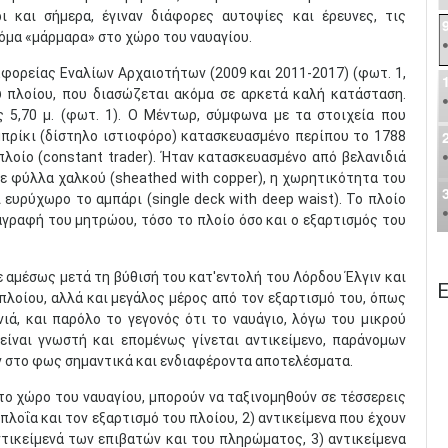
ι και σήμερα, έγιναν διάφορες αυτοψίες και έρευνες, τις
όμα «μάρμαρα» στο χώρο του ναυαγίου.
φορείας Εναλίων Αρχαιοτήτων (2009 και 2011-2017) (φωτ. 1,
 πλοίου, που διασώζεται ακόμα σε αρκετά καλή κατάσταση.
ς 5,70 μ. (φωτ. 1). Ο Μέντωρ, σύμφωνα με τα στοιχεία που
μπρίκι (δίστηλο ιστιοφόρο) κατασκευασμένο περίπου το 1788
λοίο (constant trader). Ήταν κατασκευασμένο από βελανιδιά
 με φύλλα χαλκού (sheathed with copper), η χωρητικότητα του
ι ευρύχωρο το αμπάρι (single deck with deep waist). Το πλοίο
γραφή του μητρώου, τόσο το πλοίο όσο και ο εξαρτισμός του
ε αμέσως μετά τη βύθισή του κατ'εντολή του Λόρδου Έλγιν και
Ε
πλοίου, αλλά και μεγάλος μέρος από τον εξαρτισμό του, όπως
νιά, και παρόλο το γεγονός ότι το ναυάγιο, λόγω του μικρού
είναι γνωστή και επομένως γίνεται αντικείμενο, παράνομων
ν στο φως σημαντικά και ενδιαφέροντα αποτελέσματα.
το χώρο του ναυαγίου, μπορούν να ταξινομηθούν σε τέσσερεις
ιπλοΐα και τον εξαρτισμό του πλοίου, 2) αντικείμενα που έχουν
τικείμενά των επιβατών και του πληρώματος, 3) αντικείμενα