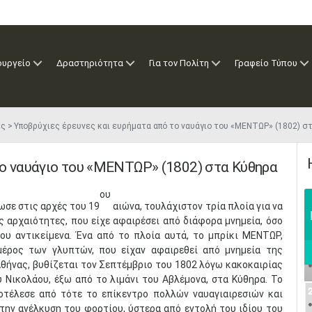
ουργείο
Δραστηριότητα
Για τον Πολίτη
Γραφείο Τύπου
ές
Υποβρύχιες έρευνες και ευρήματα από το ναυάγιο του «ΜΕΝΤΩΡ» (1802) σ
το ναυάγιο του «ΜΕΝΤΩΡ» (1802) στα Κύθηρα
ου
ωσε στις αρχές του 19
αιώνα, τουλάχιστον τρία πλοία για να
ς αρχαιότητες, που είχε αφαιρέσει από διάφορα μνημεία, όσο
ου αντικείμενα. Ένα από το πλοία αυτά, το μπρίκι ΜΕΝΤΩΡ,
μέρος των γλυπτών, που είχαν αφαιρεθεί από μνημεία της
θήνας, βυθίζεται τον Σεπτέμβριο του 1802 λόγω κακοκαιρίας
 Νικολάου, έξω από το λιμάνι του Αβλέμονα, στα Κύθηρα. Το
οτέλεσε από τότε το επίκεντρο πολλών ναυαγιαιρεσιών και
 την ανέλκυση του φορτίου, ύστερα από εντολή του ιδίου του