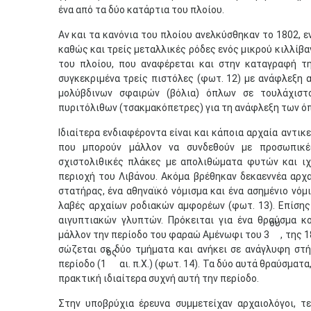
ένα από τα δύο κατάρτια του πλοίου.
Αν και τα κανόνια του πλοίου ανελκύσθηκαν το 1802, ε
καθώς και τρείς μεταλλικές ρόδες ενός μικρού κιλλίβα
του πλοίου, που αναφέρεται και στην καταγραφή τη
συγκεκριμένα τρείς πιστόλες (φωτ. 12) με ανάφλεξη 
μολύβδινων σφαιρών (βόλια) όπλων σε τουλάχιστο
πυριτόλιθων (τσακμακόπετρες) για τη ανάφλεξη των ό
Ιδιαίτερα ενδιαφέροντα είναι και κάποια αρχαία αντικ
που μπορούν μάλλον να συνδεθούν με προσωπικέ
σχιστολιθικές πλάκες με απολιθώματα φυτών και ιχ
περιοχή του Λιβάνου. Ακόμα βρέθηκαν δεκαεννέα αρχα
στατήρας, ένα αθηναϊκό νόμισμα και ένα ασημένιο νό
λαβές αρχαίων ροδιακών αμφορέων (φωτ. 13). Επίσης
αιγυπτιακών γλυπτών. Πρόκειται για ένα θραύσμα κ
ου
μάλλον την περίοδο του φαραώ Αμένωφι του 3
, της 1
σώζεται σε δύο τμήματα και ανήκει σε ανάγλυφη στή
ος
περίοδο (1
αι. π.Χ.) (φωτ. 14). Τα δύο αυτά θραύσματ
πρακτική ιδιαίτερα συχνή αυτή την περίοδο.
Στην υποβρύχια έρευνα συμμετείχαν αρχαιολόγοι, τεχ