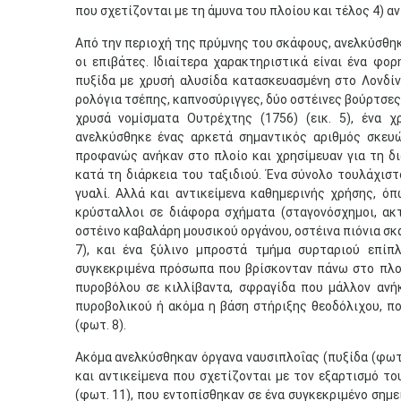
που σχετίζονται με τη άμυνα του πλοίου και τέλος 4) α
Από την περιοχή της πρύμνης του σκάφους, ανελκύσθηκα
οι επιβάτες. Ιδιαίτερα χαρακτηριστικά είναι ένα φο
πυξίδα με χρυσή αλυσίδα κατασκευασμένη στο Λονδίν
ρολόγια τσέπης, καπνοσύριγγες, δύο οστέινες βούρτσες
χρυσά νομίσματα Ουτρέχτης (1756) (εικ. 5), ένα χ
ανελκύσθηκε ένας αρκετά σημαντικός αριθμός σκευώ
προφανώς ανήκαν στο πλοίο και χρησίμευαν για τη δ
κατά τη διάρκεια του ταξιδιού. Ένα σύνολο τουλάχισ
γυαλί. Αλλά και αντικείμενα καθημερινής χρήσης, όπ
κρύσταλλοι σε διάφορα σχήματα (σταγονόσχημοι, ακτ
οστέινο καβαλάρη μουσικού οργάνου, οστέινα πιόνια σκ
7), και ένα ξύλινο μπροστά τμήμα συρταριού επίπ
συγκεκριμένα πρόσωπα που βρίσκονταν πάνω στο πλοί
πυροβόλου σε κιλλίβαντα, σφραγίδα που μάλλον ανή
πυροβολικού ή ακόμα η βάση στήριξης θεοδόλιχου, πο
(φωτ. 8).
Ακόμα ανελκύσθηκαν όργανα ναυσιπλοΐας (πυξίδα (φωτ. 
και αντικείμενα που σχετίζονται με τον εξαρτισμό το
(φωτ. 11), που εντοπίσθηκαν σε ένα συγκεκριμένο σημε