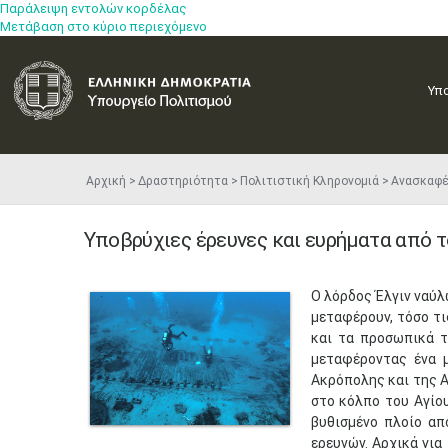
Παράλειψη εντολών κορδέλας
Μετάβαση στο κύριο περιεχόμενο
Υπ
Αρχική
Δραστηριότητα
Πολιτιστική Κληρονομιά
Ανασκαφ
Υποβρύχιες έρευνες και ευρήματα από 
Ο λόρδος Έλγιν ναύλ
μεταφέρουν, τόσο τι
και τα προσωπικά τ
μεταφέροντας ένα 
Ακρόπολης και της Α
στο κόλπο του Αγίου
βυθισμένο πλοίο απ
ερευνών. Αρχικά για