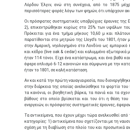
Λόρδου Έλγιν, ενώ στη συνέχεια, από το 1875 μέχρ
περισσότερες φορές λόγω των φημών, ότι υπάρχουν ακ
Οι πρόσφατες συστηματικές υποβρύχιες έρευνες της Ε
2), επικεντρώθηκαν κυρίως στο 25% των υφάλων του
Πρόκειται για ένα τμήμα μήκους 10,60 μ και πλάτου
παρατίθενται στο μητρώο της Lloyd's του 1801, ήταν 
στην Αμερική, νηολογημένο στο Λονδίνο ως εμπορικό π
και κέδρο (live oak & cedar) και καλυμμένο εξωτερικά
ήταν 114 τόνοι. Είχε ένα κατάστρωμα, και ένα βαθύ κα
έφερε οπλισμό 6-12 κανονιών και σύμφωνα με την κατα
ήταν το 1801, σε καλή κατάσταση.
Αν και κατά την πρώτη ναυαγιαιρεσία, που διενεργήθηκ
στην διάρκεια της οποίας ανελκύσθηκε το φορτίο του 
τα κανόνια, οι βοηθητική βάρκα, τα πανιά και τα σχοι
βάθους στο οποίο βρίσκεται και του ότι η θέση του 
ενεργειών, οι πρόσφατες συστηματικές έρευνες, έφερα
Τα αντικείμενα, που έχουν μέχρι τώρα ανελκυσθεί από 
κατηγορίες: 1) αντικείμενα που σχετίζονται με τη ναυσ
σχέση με τη διαβίωση στο πλοίο του και προσωπικά αν