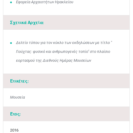
Εφορεία Αρχαιοτήτων Ηρακλείου
Μαϊ
1
2
•
•
Σχετικά Αρχεία:
3
4
5
6
7
8
9
•
•
•
•
•
•
•
10
11
12
13
14
15
16
Δελτίο τύπου για τον κύκλο των εκδηλώσεων με τίτλο "
•
•
•
•
•
•
•
Γιούχτας: φυσικό και ανθρωπογενές τοπίο" στο πλαίσιο
17
18
19
20
21
22
23
εορτασμού της Διεθνούς Ημέρας Μουσείων
•
•
•
•
•
•
•
•
•
•
•
•
•
24
25
26
27
28
29
30
•
•
•
•
•
•
•
Ετικέτες:
31
Ιουν
1
2
3
4
5
6
•
•
•
•
•
•
•
Μουσεία
7
8
9
10
11
12
13
•
•
•
•
•
•
•
Έτος:
14
15
16
17
18
19
20
•
•
•
•
•
•
•
2016