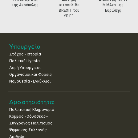
της Ακρόπολης
ιστοσελίδα
Μέλλον της
11
12
13
14
15
16
17
BREXIT του
Ευρώπης
•
•
•
•
•
•
•
ΥΠ.ΕΞ.
18
19
20
21
22
23
24
•
•
•
•
•
•
•
25
26
27
28
29
30
31
Υπουργείο
•
•
•
•
•
•
•
Στόχος - Ιστορία
Πολιτική Ηγεσία
Δομή Υπουργείου
Οργανισμοί και Φορείς
Νομοθεσία - Εγκύκλιοι
Δραστηριότητα
Πολιτιστική Κληρονομιά
Κόμβος «Οδυσσέας»
Σύγχρονος Πολιτισμός
Ψηφιακές Συλλογές
Διεθνώς