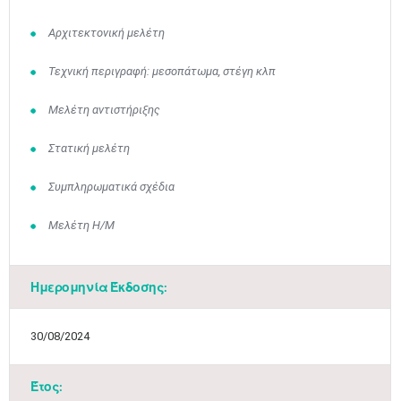
Αρχιτεκτονική μελέτη
Τεχνική περιγραφή: μεσοπάτωμα, στέγη κλπ
Μελέτη αντιστήριξης
Στατική μελέτη
Συμπληρωματικά σχέδια
Μελέτη Η/Μ
Ιουν
1
2
3
4
5
6
•
•
•
•
•
•
Ημερομηνία Έκδοσης:
7
8
9
10
11
12
13
•
•
•
•
•
•
•
30/08/2024
14
15
16
17
18
19
20
•
•
•
•
•
•
•
Έτος: