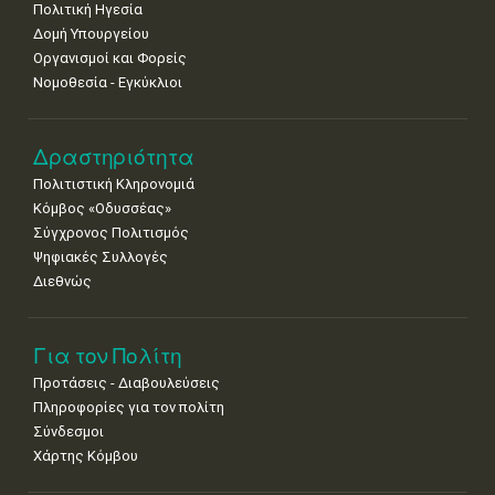
Πολιτική Ηγεσία
18
19
20
21
22
23
24
•
•
•
•
•
•
•
Δομή Υπουργείου
Οργανισμοί και Φορείς
25
26
27
28
29
30
31
Νομοθεσία - Εγκύκλιοι
•
•
•
•
•
•
•
Δραστηριότητα
Πολιτιστική Κληρονομιά
Κόμβος «Οδυσσέας»
Σύγχρονος Πολιτισμός
Ψηφιακές Συλλογές
Διεθνώς
Για τον Πολίτη
Προτάσεις - Διαβουλεύσεις
Πληροφορίες για τον πολίτη
Σύνδεσμοι
Χάρτης Κόμβου