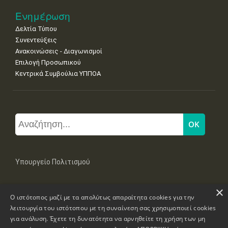
Ενημέρωση
Δελτία Τύπου
Συνεντεύξεις
Ανακοινώσεις - Διαγωνισμοί
Επιλογή Προσωπικού
Κεντρικά Συμβούλια ΥΠΠΟΑ
Υπουργείο Πολιτισμού
×
Μπουμπουλίνας 20-22, 106 82 Αθήνα
Ο ιστότοπος μαζί με τα απολύτως απαραίτητα cookies για την
Τηλ: +30 2131322100, 2131322421
mail: grplk@culture.gr
λειτουργία του ιστότοπου με τη συναίνεση σας χρησιμοποιεί cookies
για ανάλυση. Έχετε τη δυνατότητα να αρνηθείτε τη χρήση των μη