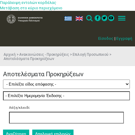
Παράλειψη εντολών κορδέλας
Μετάβαση στο κύριο περιεχόμενο
ελ
en
Search
Menu
Είσοδος
|
Εγγραφή
Αρχική
Ανακοινώσεις - Προκηρύξεις
Επιλογή Προσωπικού
Αποτελέσματα Προκηρύξεων
Αποτελέσματα Προκηρύξεων
Λέξη/κλειδί