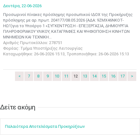
3
4
5
6
7
8
9
Δευτέρα,
22-06-2026
•
•
•
•
•
•
•
Προσωρινοί πίνακες πρόσληψης προσωπικού ΙΔΟΧ της Προκήρυξης
πρόσληψης με αρ. πρωτ. 204177/08.05.2026 (ΑΔΑ: 9ZMX46ΝΚΟΤ-
10
11
12
13
14
15
16
ΗΩ1)για το Υποέργο 1 «ΣΥΓΚΕΝΤΡΩΣΗ - ΕΠΕΞΕΡΓΑΣΙΑ, ΔΗΜΙΟΥΡΓΙΑ
•
•
•
•
•
•
•
ΠΛΗΡΟΦΟΡΙΑΚΟΥ ΥΛΙΚΟΥ, ΚΑΤΑΓΡΑΦΕΣ ΚΑΙ ΨΗΦΙΟΠΟΙΗΣΗ ΚΙΝΗΤΩΝ
ΜΝΗΜΕΙΩΝ ΚΑΙ ΤΕΧΝΙΚΗ...
17
18
19
20
21
22
23
Αριθμός Πρωτοκόλλου: 278751
•
•
•
•
•
•
•
•
•
•
•
•
•
Φορέας: Τμήμα Υποστήριξης Λειτουργίας
Καταχωρήθηκε: 26-06-2026 15:13, Τροποποιήθηκε: 26-06-2026 15:13
24
25
26
27
28
29
30
•
•
•
•
•
•
•
31
Ιουν
1
2
3
4
5
6
<
7
8
9
10
11
12
13
14
15
16
17
>
•
•
•
•
•
•
•
7
8
9
10
11
12
13
•
•
•
•
•
•
•
Δείτε ακόμη​​​​​​​
14
15
16
17
18
19
20
•
•
•
•
•
•
•
Παλαιότερα Αποτελέσματα Προκηρύξεων
21
22
23
24
25
26
27
•
•
•
•
•
•
•