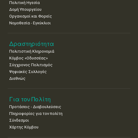
Πολιτική Ηγεσία
18
19
20
21
22
23
24
•
•
•
•
•
•
•
Δομή Υπουργείου
Οργανισμοί και Φορείς
25
26
27
28
29
30
31
Νομοθεσία - Εγκύκλιοι
•
•
•
•
•
•
•
Δραστηριότητα
Πολιτιστική Κληρονομιά
Κόμβος «Οδυσσέας»
Σύγχρονος Πολιτισμός
Ψηφιακές Συλλογές
Διεθνώς
Για τον Πολίτη
Προτάσεις - Διαβουλεύσεις
Πληροφορίες για τον πολίτη
Σύνδεσμοι
Χάρτης Κόμβου