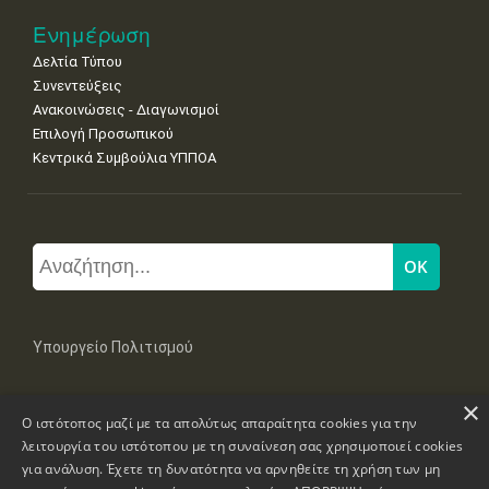
Ενημέρωση
Δελτία Τύπου
Συνεντεύξεις
Ανακοινώσεις - Διαγωνισμοί
Επιλογή Προσωπικού
Κεντρικά Συμβούλια ΥΠΠΟΑ
Υπουργείο Πολιτισμού
×
Μπουμπουλίνας 20-22, 106 82 Αθήνα
Ο ιστότοπος μαζί με τα απολύτως απαραίτητα cookies για την
Τηλ: +30 2131322100, 2131322421
mail: grplk@culture.gr
λειτουργία του ιστότοπου με τη συναίνεση σας χρησιμοποιεί cookies
για ανάλυση. Έχετε τη δυνατότητα να αρνηθείτε τη χρήση των μη