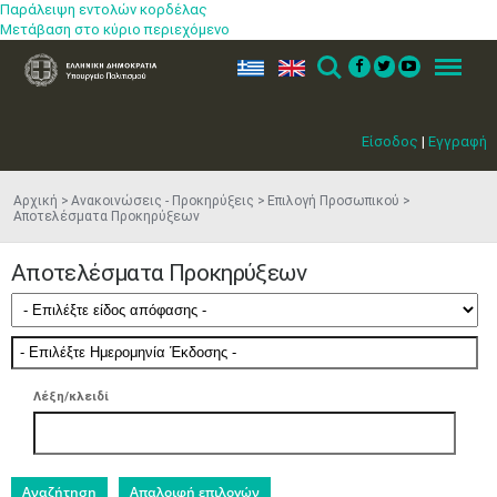
Παράλειψη εντολών κορδέλας
Μετάβαση στο κύριο περιεχόμενο
ελ
en
Search
Menu
Είσοδος
|
Εγγραφή
Αρχική
Ανακοινώσεις - Προκηρύξεις
Επιλογή Προσωπικού
Αποτελέσματα Προκηρύξεων
Αποτελέσματα Προκηρύξεων
Λέξη/κλειδί