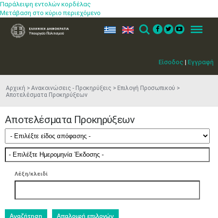
Παράλειψη εντολών κορδέλας
Μετάβαση στο κύριο περιεχόμενο
ελ
en
Search
Menu
Είσοδος
|
Εγγραφή
Αρχική
Ανακοινώσεις - Προκηρύξεις
Επιλογή Προσωπικού
Αποτελέσματα Προκηρύξεων
Αποτελέσματα Προκηρύξεων
Λέξη/κλειδί