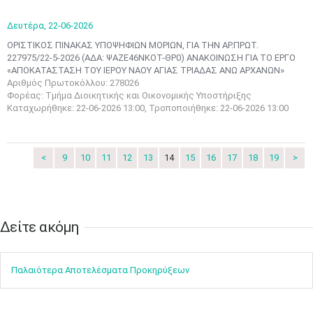
•
•
•
•
•
•
•
Δευτέρα,
22-06-2026
10
11
12
13
14
15
16
ΟΡΙΣΤΙΚΟΣ ΠΙΝΑΚΑΣ ΥΠΟΨΗΦΙΩΝ ΜΟΡΙΩΝ, ΓΙΑ ΤΗΝ ΑΡ.ΠΡΩΤ.
•
•
•
•
•
•
•
227975/22-5-2026 (ΑΔΑ: ΨΑΖΕ46ΝΚΟΤ-ΘΡ0) ΑΝΑΚΟΙΝΩΣΗ ΓΙΑ ΤΟ ΕΡΓΟ
«ΑΠΟΚΑΤΑΣΤΑΣΗ ΤΟΥ ΙΕΡΟΥ ΝΑΟΥ ΑΓΙΑΣ ΤΡΙΑΔΑΣ ΑΝΩ ΑΡΧΑΝΩΝ»
17
18
19
20
21
22
23
Αριθμός Πρωτοκόλλου: 278026
•
•
•
•
•
•
•
•
•
•
•
•
•
Φορέας: Τμήμα Διοικητικής και Οικονομικής Υποστήριξης
Καταχωρήθηκε: 22-06-2026 13:00, Τροποποιήθηκε: 22-06-2026 13:00
24
25
26
27
28
29
30
•
•
•
•
•
•
•
31
Ιουν
1
2
3
4
5
6
<
9
10
11
12
13
14
15
16
17
18
19
>
•
•
•
•
•
•
•
7
8
9
10
11
12
13
•
•
•
•
•
•
•
Δείτε ακόμη​​​​​​​
14
15
16
17
18
19
20
•
•
•
•
•
•
•
Παλαιότερα Αποτελέσματα Προκηρύξεων
21
22
23
24
25
26
27
•
•
•
•
•
•
•
28
29
30
Ιουλ
1
2
3
4