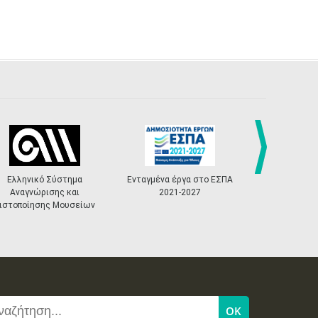
τημα
Ενταγμένα έργα στο ΕΣΠΑ
«Πολιτιστικά
next
και
2021-2027
Masterplans»
υσείων