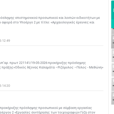
ρόσληψης επιστημονικού προσωπικού και λοιπών ειδικοτήτων με
 αφορά στο Υποέργο 2 με τίτλο: «Αρχαιολογικές έρευνες και
6 12:49
υπ'αρ. πρωτ 221141/19-05-2026 προκήρυξης πρόσληψης
ης πράξης«Oδικός Άξονας Καλαμάτα –Ριζόμυλος –Πύλος - Μεθώνη»
6 14:20
26 προκήρυξης πρόσληψης προσωπικού με σύμβαση εργασίας
υποέργου 2 «Εργασίες συντήρησης των τοιχογραφιών Γύζη στον