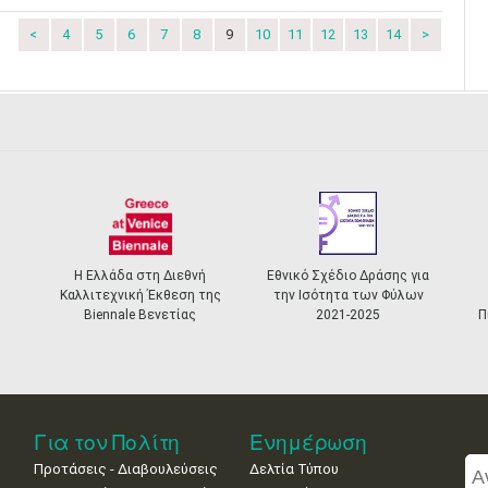
<
4
5
6
7
8
9
10
11
12
13
14
>
λάδα στη Διεθνή
Εθνικό Σχέδιο Δράσης για
Ελληνικό Σύσ
εχνική Έκθεση της
την Ισότητα των Φύλων
Αναγνώρισης 
ennale Βενετίας
2021-2025
Πιστοποίησης Μο
Για τον Πολίτη
Ενημέρωση
Προτάσεις - Διαβουλεύσεις
Δελτία Τύπου