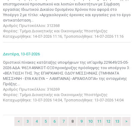
επιστημονικού προσωπικού και λοιπών ειδικοτήτων με Σύμβαση
εργασίας Ιδιωτικού Δικαίου Ορισμένου Χρόνου που αφορά στο
Υποέργο 2 με τίτλο: «Αρχαιολογικές έρευνες και εργασίες για το έργο
αντικατάσταση...
Αριθμός Πρωτοκόλλου: 312368
Φορέας: Τμήμα Διοικητικής και Οικονομικής Υποστήριξης
Μαϊ
1
2
Καταχωρήθηκε: 14-07-2026 11:16, Τροποποιήθηκε: 14-07-2026 11:16
•
•
3
4
5
6
7
8
9
Δευτέρα,
13-07-2026
•
•
•
•
•
•
•
Οριστικοί πίνακες κατάταξης υποψήφιων της υπ'αριθμ.229649/25-05-
2026 ΑΔΑ: Ψ6ΞΛ46ΝΚΟΤ-ΟΞ0 προκήρυξης πρόσληψης του υποέργου 3:
10
11
12
13
14
15
16
«ΒΕΛΤΙΩΣΗ ΤΗΣ 7ης ΕΠΑΡΧΙΑΚΗΣ ΟΔΟΥ ΜΕΣΣΗΝΙΑΣ (ΤΜΗΜΑΤΑ
•
•
•
•
•
•
•
ΜΕΣΣΗΝΗ - ΕΥΑ ΚΑΙ ΕΥΑ – ΛΑΜΠΑΙΝΑ) -ΑΡΧΑΙΟΛΟΓΙΑ» της ενταγμένης
Πράξης...
17
18
19
20
21
22
23
Αριθμός Πρωτοκόλλου: 316269
•
•
•
•
•
•
•
•
•
•
•
•
•
Φορέας: Τμήμα Διοικητικής και Οικονομικής Υποστήριξης
Καταχωρήθηκε: 13-07-2026 14:04, Τροποποιήθηκε: 13-07-2026 14:04
24
25
26
27
28
29
30
•
•
•
•
•
•
•
31
Ιουν
1
2
3
4
5
6
<
3
4
5
6
7
8
9
10
11
12
13
>
•
•
•
•
•
•
•