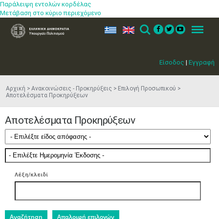
Παράλειψη εντολών κορδέλας
Μετάβαση στο κύριο περιεχόμενο
ελ
en
Search
Menu
Είσοδος
|
Εγγραφή
Αρχική
Ανακοινώσεις - Προκηρύξεις
Επιλογή Προσωπικού
Αποτελέσματα Προκηρύξεων
Αποτελέσματα Προκηρύξεων
Λέξη/κλειδί