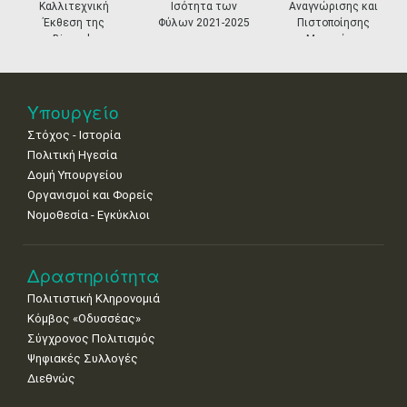
27
28
29
30
Οκτ
1
2
3
Καλλιτεχνική
Ισότητα των
Αναγνώρισης και
•
•
•
•
•
•
•
Έκθεση της
Φύλων 2021-2025
Πιστοποίησης
Biennale
Μουσείων
Βενετίας
4
5
6
7
8
9
10
•
•
•
•
•
•
•
11
12
13
14
15
16
17
Υπουργείο
•
•
•
•
•
•
•
Στόχος - Ιστορία
Πολιτική Ηγεσία
18
19
20
21
22
23
24
•
•
•
•
•
•
•
Δομή Υπουργείου
Οργανισμοί και Φορείς
25
26
27
28
29
30
31
Νομοθεσία - Εγκύκλιοι
•
•
•
•
•
•
•
Δραστηριότητα
Πολιτιστική Κληρονομιά
Κόμβος «Οδυσσέας»
Σύγχρονος Πολιτισμός
Ψηφιακές Συλλογές
Διεθνώς