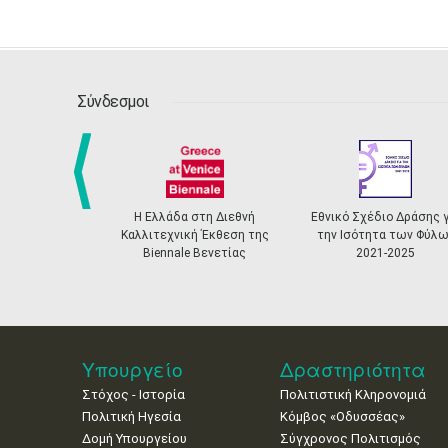
Σύνδεσμοι
Η Ελλάδα στη Διεθνή
Εθνικό Σχέδιο Δράσης για
Ελληνικ
prev
Καλλιτεχνική Έκθεση της
την Ισότητα των Φύλων
Αναγνώ
Biennale Βενετίας
2021-2025
Πιστοποίη
Υπουργείο
Δραστηριότητα
Στόχος - Ιστορία
Πολιτιστική Κληρονομιά
Πολιτική Ηγεσία
Κόμβος «Οδυσσέας»
Δομή Υπουργείου
Σύγχρονος Πολιτισμός