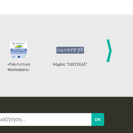
Κόμβος "ΟΔΥΣΣΕΑΣ"
Ηλεκτρονικό Σύστημα
«
next
Εισιτηρίων