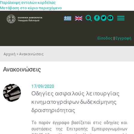
Παράλειψη εντολών κορδέλας
Μετάβαση στο κύριο περιεχόμενο
ελ
en
Search
Menu
Είσοδος
|
Εγγραφή
Αρχική
Ανακοινώσεις
Ανακοινώσεις
17/09/2020
Οδηγίες ασφαλούς λειτουργίας
κινηματογράφων δωδεκάμηνης
δραστηριότητας
Το παρόν έγγραφο βασίζεται στις οδηγίες και
συστάσεις της Επιτροπής Εμπειρογνωμόνων