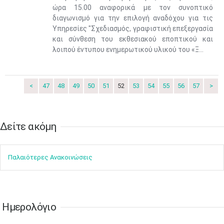
ώρα 15.00 αναφορικά με τον συνοπτικό
διαγωνισμό για την επιλογή αναδόχου για τις
Υπηρεσίες "Σχεδιασμός, γραφιστική επεξεργασία
και σύνθεση του εκθεσιακού εποπτικού και
Ιουν
1
2
3
4
5
6
λοιπού έντυπου ενημερωτικού υλικού του «Ξ...
•
•
•
•
•
•
7
8
9
10
11
12
13
•
•
•
•
•
•
•
<
47
48
49
50
51
52
53
54
55
56
57
>
14
15
16
17
18
19
20
•
•
•
•
•
•
•
Δείτε ακόμη​​​​​
21
22
23
24
25
26
27
•
•
•
•
•
•
•
Παλαιότερες Ανακοινώσεις
28
29
30
Ιουλ
1
2
3
4
•
•
•
•
•
•
•
•
•
•
5
6
7
8
9
10
11
•
•
•
•
•
•
•
•
•
•
•
•
•
•
Ημερολόγιο
12
13
14
15
16
17
18
•
•
•
•
•
•
•
•
•
•
•
•
•
•