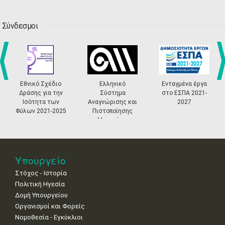
13
14
15
16
17
18
19
•
•
•
•
•
•
•
•
•
Σύνδεσμοι
20
21
22
23
24
25
26
•
•
•
•
•
•
•
27
28
29
30
Οκτ
1
2
3
•
•
•
•
•
•
•
Εθνικό Σχέδιο
Ελληνικό
Ενταγμένα έργα
prev
ne
Δράσης για την
Σύστημα
στο ΕΣΠΑ 2021-
4
5
6
7
8
9
10
Ισότητα των
Αναγνώρισης και
2027
•
•
•
•
•
•
•
Φύλων 2021-2025
Πιστοποίησης
Μουσείων
11
12
13
14
15
16
17
•
•
•
•
•
•
•
18
19
20
21
22
23
24
Υπουργείο
•
•
•
•
•
•
•
Στόχος - Ιστορία
Πολιτική Ηγεσία
25
26
27
28
29
30
31
•
•
•
•
•
•
•
Δομή Υπουργείου
Οργανισμοί και Φορείς
Νοε
1
2
3
4
5
6
7
Νομοθεσία - Εγκύκλιοι
•
•
•
•
•
•
•