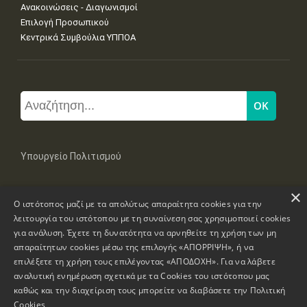
Ανακοινώσεις - Διαγωνισμοί
Επιλογή Προσωπικού
Κεντρικά Συμβούλια ΥΠΠΟΑ
Υπουργείο Πολιτισμού
×
Μπουμπουλίνας 20-22, 106 82 Αθήνα
Ο ιστότοπος μαζί με τα απολύτως απαραίτητα cookies για την
Τηλ: +30 2131322100, 2131322421
mail: grplk@culture.gr
λειτουργία του ιστότοπου με τη συναίνεση σας χρησιμοποιεί cookies
για ανάλυση. Έχετε τη δυνατότητα να αρνηθείτε τη χρήση των μη
απαραίτητων cookies μέσω της επιλογής «ΑΠΟΡΡΙΨΗ», ή να
επιλέξετε τη χρήση τους επιλέγοντας «ΑΠΟΔΟΧΗ». Για να λάβετε
αναλυτική ενημέρωση σχετικά με τα Cookies του ιστότοπου μας
καθώς και την διαχείριση τους μπορείτε να διαβάσετε την
Πολιτική
Πνευματικά Δικαιώματα © 1995-2026 Υπουργείο Πολιτισμού
Cookies