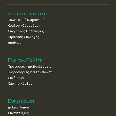
8
9
10
11
12
13
14
Δραστηριότητα
•
•
•
•
•
•
•
Πολιτιστική Κληρονομιά
15
16
17
18
19
20
21
Κόμβος «Οδυσσέας»
•
•
•
•
•
•
•
Σύγχρονος Πολιτισμός
Ψηφιακές Συλλογές
22
23
24
25
26
27
28
•
•
•
•
•
•
•
Διεθνώς
29
30
•
•
Για τον Πολίτη
Προτάσεις - Διαβουλεύσεις
Πληροφορίες για τον πολίτη
Σύνδεσμοι
Χάρτης Κόμβου
Ενημέρωση
Δελτία Τύπου
Συνεντεύξεις