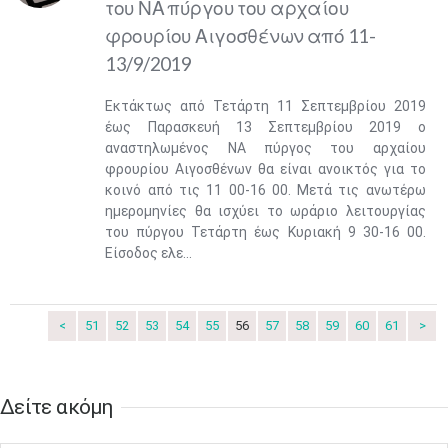
του ΝΑ πύργου του αρχαίου
φρουρίου Αιγοσθένων από 11-
13/9/2019
Εκτάκτως από Τετάρτη 11 Σεπτεμβρίου 2019
έως Παρασκευή 13 Σεπτεμβρίου 2019 ο
αναστηλωμένος ΝΑ πύργος του αρχαίου
φρουρίου Αιγοσθένων θα είναι ανοικτός για το
κοινό από τις 11 00-16 00. Μετά τις ανωτέρω
ημερομηνίες θα ισχύει το ωράριο λειτουργίας
του πύργου Τετάρτη έως Κυριακή 9 30-16 00.
Ιουν
1
2
3
4
5
6
Είσοδος ελε...
•
•
•
•
•
•
7
8
9
10
11
12
13
•
•
•
•
•
•
•
<
51
52
53
54
55
56
57
58
59
60
61
>
14
15
16
17
18
19
20
•
•
•
•
•
•
•
Δείτε ακόμη​​​​​
21
22
23
24
25
26
27
•
•
•
•
•
•
•