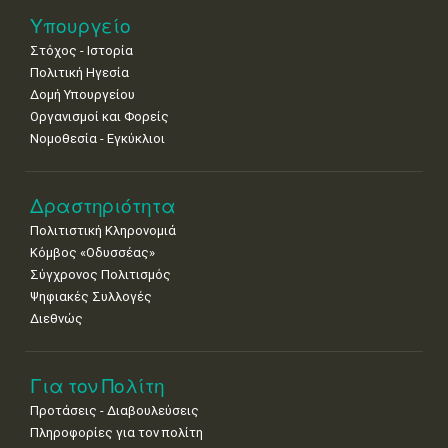
18
19
20
21
22
23
24
Υπουργείο
•
•
•
•
•
•
•
Στόχος - Ιστορία
Πολιτική Ηγεσία
25
26
27
28
29
30
31
•
•
•
•
•
•
•
Δομή Υπουργείου
Οργανισμοί και Φορείς
Νοε
1
2
3
4
5
6
7
Νομοθεσία - Εγκύκλιοι
•
•
•
•
•
•
•
8
9
10
11
12
13
14
Δραστηριότητα
•
•
•
•
•
•
•
Πολιτιστική Κληρονομιά
15
16
17
18
19
20
21
Κόμβος «Οδυσσέας»
•
•
•
•
•
•
•
Σύγχρονος Πολιτισμός
Ψηφιακές Συλλογές
22
23
24
25
26
27
28
•
•
•
•
•
•
•
Διεθνώς
29
30
•
•
Για τον Πολίτη
Προτάσεις - Διαβουλεύσεις
Πληροφορίες για τον πολίτη