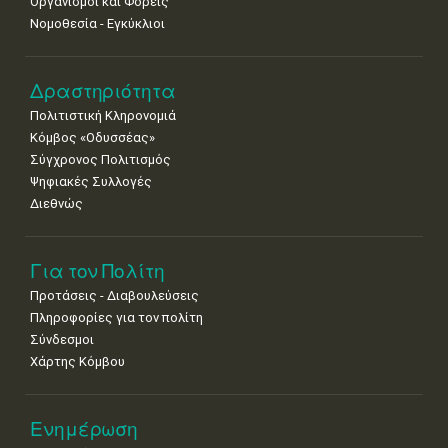
Οργανισμοί και Φορείς
Νοε
1
2
3
4
5
6
7
Νομοθεσία - Εγκύκλιοι
•
•
•
•
•
•
•
8
9
10
11
12
13
14
Δραστηριότητα
•
•
•
•
•
•
•
Πολιτιστική Κληρονομιά
15
16
17
18
19
20
21
Κόμβος «Οδυσσέας»
•
•
•
•
•
•
•
Σύγχρονος Πολιτισμός
Ψηφιακές Συλλογές
22
23
24
25
26
27
28
•
•
•
•
•
•
•
Διεθνώς
29
30
•
•
Για τον Πολίτη
Προτάσεις - Διαβουλεύσεις
Πληροφορίες για τον πολίτη
Σύνδεσμοι
Χάρτης Κόμβου
Ενημέρωση