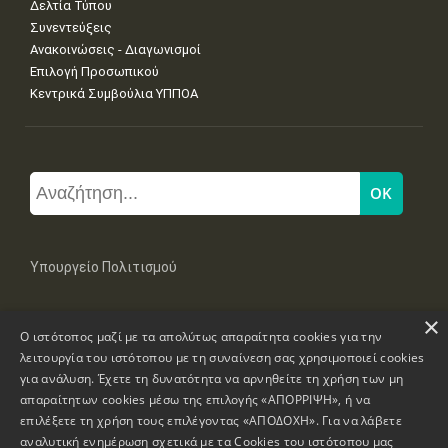
Δελτία Τύπου
Συνεντεύξεις
Ανακοινώσεις - Διαγωνισμοί
Επιλογή Προσωπικού
Κεντρικά Συμβούλια ΥΠΠΟΑ
Υπουργείο Πολιτισμού
×
Μπουμπουλίνας 20-22, 106 82 Αθήνα
Ο ιστότοπος μαζί με τα απολύτως απαραίτητα cookies για την
Τηλ: +30 2131322100, 2131322421
mail: grplk@culture.gr
λειτουργία του ιστότοπου με τη συναίνεση σας χρησιμοποιεί cookies
για ανάλυση. Έχετε τη δυνατότητα να αρνηθείτε τη χρήση των μη
απαραίτητων cookies μέσω της επιλογής «ΑΠΟΡΡΙΨΗ», ή να
επιλέξετε τη χρήση τους επιλέγοντας «ΑΠΟΔΟΧΗ». Για να λάβετε
αναλυτική ενημέρωση σχετικά με τα Cookies του ιστότοπου μας