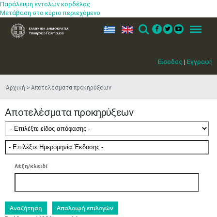
Παράλειψη εντολών κορδέλας
Μετάβαση στο κύριο περιεχόμενο
ελ
en
Search
Menu
Είσοδος
|
Εγγραφή
Αρχική
Αποτελέσματα προκηρύξεων
Αποτελέσματα προκηρύξεων
Λέξη/κλειδί