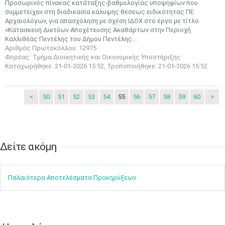
Προσωρινός πίνακας κατάταξης-βαθμολογίας υποψηφίων που
συμμετείχαν στη διαδικασία κάλυψης θέσεως ειδικότητας ΠΕ
Αρχαιολόγων, για απασχόληση με σχέση ΙΔΟΧ στο έργο με τίτλο
«Κατασκευή Δικτύων Αποχέτευσης Ακαθάρτων στην Περιοχή
Καλλιθέας Πεντέλης του Δήμου Πεντέλης...
Αριθμός Πρωτοκόλλου: 12975
Φορέας: Τμήμα Διοικητικής και Οικονομικής Υποστήριξης
Ιουν
1
2
3
4
5
6
Καταχωρήθηκε: 21-01-2026 15:52, Τροποποιήθηκε: 21-01-2026 15:52
•
•
•
•
•
•
7
8
9
10
11
12
13
<
50
51
52
53
54
55
56
57
58
59
60
>
•
•
•
•
•
•
•
14
15
16
17
18
19
20
•
•
•
•
•
•
•
Δείτε ακόμη​​​​​​​
21
22
23
24
25
26
27
•
•
•
•
•
•
•
Παλαιότερα Αποτελέσματα Προκηρύξεων
28
29
30
Ιουλ
1
2
3
4
•
•
•
•
•
•
•
•
•
•
5
6
7
8
9
10
11
•
•
•
•
•
•
•
•
•
•
•
•
•
•