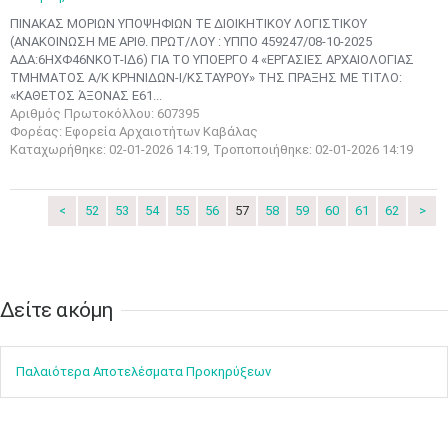
•
•
•
•
•
•
•
ΠΙΝΑΚΑΣ ΜΟΡΙΩΝ ΥΠΟΨΗΦΙΩΝ ΤΕ ΔΙΟΙΚΗΤΙΚΟΥ ΛΟΓΙΣΤΙΚΟΥ
10
11
12
13
14
15
16
(ΑΝΑΚΟΙΝΩΣΗ ΜΕ ΑΡΙΘ. ΠΡΩΤ/ΛΟΥ : ΥΠΠΟ 459247/08-10-2025
•
•
•
•
•
•
•
ΑΔΑ:6ΗΧΦ46ΝΚΟΤ-ΙΔ6) ΓΙΑ ΤΟ ΥΠΟΕΡΓΟ 4 «ΕΡΓΑΣΙΕΣ ΑΡΧΑΙΟΛΟΓΙΑΣ
ΤΜΗΜΑΤΟΣ Α/Κ ΚΡΗΝΙΔΩΝ-Ι/ΚΣΤΑΥΡΟΥ» ΤΗΣ ΠΡΑΞΗΣ ME ΤΙΤΛΟ:
17
18
19
20
21
22
23
«ΚΑΘΕΤΟΣ ΆΞΟΝΑΣ Ε61...
•
•
•
•
•
•
•
•
•
•
•
•
•
Αριθμός Πρωτοκόλλου: 607395
Φορέας: Εφορεία Αρχαιοτήτων Καβάλας
24
25
26
27
28
29
30
Καταχωρήθηκε: 02-01-2026 14:19, Τροποποιήθηκε: 02-01-2026 14:19
•
•
•
•
•
•
•
31
Ιουν
1
2
3
4
5
6
<
52
53
54
55
56
57
58
59
60
61
62
>
•
•
•
•
•
•
•
7
8
9
10
11
12
13
•
•
•
•
•
•
•
Δείτε ακόμη​​​​​​​
14
15
16
17
18
19
20
•
•
•
•
•
•
•
Παλαιότερα Αποτελέσματα Προκηρύξεων
21
22
23
24
25
26
27
•
•
•
•
•
•
•
28
29
30
Ιουλ
1
2
3
4