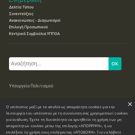
Δελτία Τύπου
Συνεντεύξεις
Ανακοινώσεις - Διαγωνισμοί
Επιλογή Προσωπικού
Κεντρικά Συμβούλια ΥΠΠΟΑ
Υπουργείο Πολιτισμού
×
Μπουμπουλίνας 20-22, 106 82 Αθήνα
Ο ιστότοπος μαζί με τα απολύτως απαραίτητα cookies για την
Τηλ: +30 2131322100, 2131322421
mail: grplk@culture.gr
λειτουργία του ιστότοπου με τη συναίνεση σας χρησιμοποιεί cookies
για ανάλυση. Έχετε τη δυνατότητα να αρνηθείτε τη χρήση των μη
απαραίτητων cookies μέσω της επιλογής «ΑΠΟΡΡΙΨΗ», ή να
επιλέξετε τη χρήση τους επιλέγοντας «ΑΠΟΔΟΧΗ». Για να λάβετε