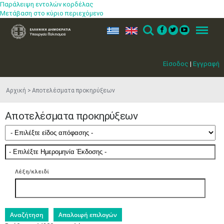
Παράλειψη εντολών κορδέλας
Μετάβαση στο κύριο περιεχόμενο
ελ
en
Search
Menu
Είσοδος
|
Εγγραφή
Αρχική
Αποτελέσματα προκηρύξεων
Αποτελέσματα προκηρύξεων
Λέξη/κλειδί