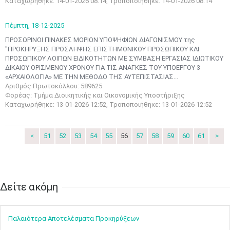
Καταχωρήθηκε: 14-01-2026 08:14, Τροποποιήθηκε: 14-01-2026 08:14
3
4
5
6
7
8
9
•
•
•
•
•
•
•
Πέμπτη,
18-12-2025
ΠΡΟΣΩΡΙΝΟΙ ΠΙΝΑΚΕΣ ΜΟΡΙΩΝ ΥΠΟΨΗΦΙΩΝ ΔΙΑΓΩΝΙΣΜΟΥ της
10
11
12
13
14
15
16
"ΠΡΟΚΗΡΥΞΗΣ ΠΡΟΣΛΗΨΗΣ ΕΠΙΣΤΗΜΟΝΙΚΟΥ ΠΡΟΣΩΠΙΚΟΥ ΚΑΙ
•
•
•
•
•
•
•
ΠΡΟΣΩΠΙΚΟΥ ΛΟΙΠΩΝ EΙΔΙΚΟΤΗΤΩΝ ΜΕ ΣΥΜΒΑΣΗ ΕΡΓΑΣΙΑΣ ΙΔΙΩΤΙΚΟΥ
ΔΙΚΑΙΟΥ ΟΡΙΣΜΕΝΟΥ ΧΡΟΝΟΥ ΓΙΑ ΤΙΣ ΑΝΑΓΚΕΣ ΤΟΥ ΥΠΟΕΡΓΟΥ 3
17
18
19
20
21
22
23
«ΑΡΧΑΙΟΛΟΓΙΑ» ΜΕ ΤΗΝ ΜΕΘΟΔΟ ΤΗΣ ΑΥΤΕΠΙΣΤΑΣΙΑΣ...
•
•
•
•
•
•
•
•
•
•
•
•
•
Αριθμός Πρωτοκόλλου: 589625
Φορέας: Τμήμα Διοικητικής και Οικονομικής Υποστήριξης
24
25
26
27
28
29
30
Καταχωρήθηκε: 13-01-2026 12:52, Τροποποιήθηκε: 13-01-2026 12:52
•
•
•
•
•
•
•
31
Ιουν
1
2
3
4
5
6
<
51
52
53
54
55
56
57
58
59
60
61
>
•
•
•
•
•
•
•
7
8
9
10
11
12
13
•
•
•
•
•
•
•
Δείτε ακόμη​​​​​​​
14
15
16
17
18
19
20
•
•
•
•
•
•
•
Παλαιότερα Αποτελέσματα Προκηρύξεων
21
22
23
24
25
26
27
•
•
•
•
•
•
•