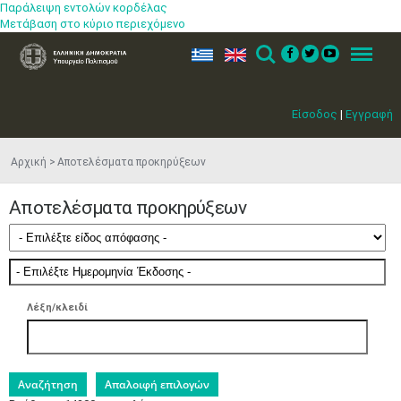
Παράλειψη εντολών κορδέλας
Μετάβαση στο κύριο περιεχόμενο
ελ
en
Search
Menu
Είσοδος
|
Εγγραφή
Αρχική
Αποτελέσματα προκηρύξεων
Αποτελέσματα προκηρύξεων
Λέξη/κλειδί