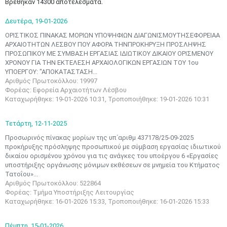
Βρέθηκαν 14300 αποτελέσματα.
Δευτέρα,
19-01-2026
ΟΡΙΣΤΙΚΟΣ ΠΙΝΑΚΑΣ ΜΟΡΙΩΝ ΥΠΟΨΗΦΙΩΝ ΔΙΑΓΩΝΙΣΜΟΥTHΣΕΦΟΡΕΙΑΑ
ΑΡΧΑΙΟΤΗΤΩΝ ΛΕΣΒΟΥ ΠΟΥ ΑΦΟΡΑ ΤΗΝΠΡΟΚΗΡΥΞΗ ΠΡΟΣΛΗΨΗΣ
ΠΡΟΣΩΠΙΚΟΥ ΜΕ ΣΥΜΒΑΣΗ ΕΡΓΑΣΙΑΣ ΙΔΙΩΤΙΚΟΥ ΔΙΚΑΙΟΥ ΟΡΙΣΜΕΝΟΥ
ΧΡΟΝΟΥ ΓΙΑ ΤΗΝ ΕΚΤΕΛΕΣΗ ΑΡΧΑΙΟΛΟΓΙΚΩΝ ΕΡΓΑΣΙΩΝ ΤΟΥ 1ου
ΥΠΟΕΡΓΟΥ: "ΑΠΟΚΑΤΑΣΤΑΣΗ...
Αριθμός Πρωτοκόλλου: 19997
Φορέας: Εφορεία Αρχαιοτήτων Λέσβου
Καταχωρήθηκε: 19-01-2026 10:31, Τροποποιήθηκε: 19-01-2026 10:31
Τετάρτη,
12-11-2025
Προσωρινός πίνακας μορίων της υπ΄αριθμ 437178/25-09-2025
προκήρυξης πρόσληψης προσωπικού με σύμβαση εργασίας ιδιωτικού
δικαίου ορισμένου χρόνου για τις ανάγκες του υποέργου 6 «Εργασίες
υποστήριξης οργάνωσης μόνιμων εκθέσεων σε μνημεία του Κτήματος
Τατοΐου»...
Αριθμός Πρωτοκόλλου: 522864
Φορέας: Τμήμα Υποστήριξης Λειτουργίας
Καταχωρήθηκε: 16-01-2026 15:33, Τροποποιήθηκε: 16-01-2026 15:33
Πέμπτη,
15-01-2026