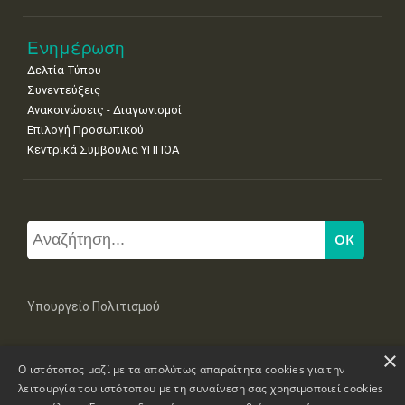
Ενημέρωση
Δελτία Τύπου
Συνεντεύξεις
Ανακοινώσεις - Διαγωνισμοί
Επιλογή Προσωπικού
Κεντρικά Συμβούλια ΥΠΠΟΑ
Υπουργείο Πολιτισμού
×
Μπουμπουλίνας 20-22, 106 82 Αθήνα
Ο ιστότοπος μαζί με τα απολύτως απαραίτητα cookies για την
Τηλ: +30 2131322100, 2131322421
mail: grplk@culture.gr
λειτουργία του ιστότοπου με τη συναίνεση σας χρησιμοποιεί cookies