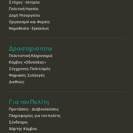
Στόχος - Ιστορία
Πολιτική Ηγεσία
18
19
20
21
22
23
24
•
•
•
•
•
•
•
Δομή Υπουργείου
Οργανισμοί και Φορείς
25
26
27
28
29
30
31
Νομοθεσία - Εγκύκλιοι
•
•
•
•
•
•
•
Δραστηριότητα
Πολιτιστική Κληρονομιά
Κόμβος «Οδυσσέας»
Σύγχρονος Πολιτισμός
Ψηφιακές Συλλογές
Διεθνώς
Για τον Πολίτη
Προτάσεις - Διαβουλεύσεις
Πληροφορίες για τον πολίτη
Σύνδεσμοι
Χάρτης Κόμβου