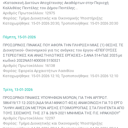
«Κατασκευή Δικτύων Αποχέτευσης Ακαθάρτων στην Περιοχή
Καλλιθέας Πεντέλης του Δήμου Πεντέλης...
Αριθμός Πρωτοκόλλου: 12975
Φορέας: Τμήμα Διοικητικής και Οικονομικής Υποστήριξης
Καταχωρήθηκε: 15-01-2026 20:30, Τροποποιήθηκε: 15-01-2026 20:30
Πέμπτη,
15-01-2026
ΠΡΟΣΩΡΙΝΟΣ ΠΙΝΑΚΑΣ ΠΟΥ ΑΦΟΡΑ ΤΗΝ ΠΛΗΡΩΣΗ ΜΙΑΣ (1) ΘΕΣΗΣ ΤΕ
Διοικητικού- Οικονομικού για τις ανάγκες του έργου «ΕΠΕΙΓΟΥΣΕΣ
ΣΤΕΡΕΩΤΙΚΕΣ ΚΑΙ ΑΝΑΣΤΗΛΩΤΙΚΕΣ ΕΡΓΑΣΙΕΣ» ΣΑΝΑ 514-ΠΔΕ 2025 με
κωδικό 2022ΝΑ51400038 5150321
Αριθμός Πρωτοκόλλου: 16138
Φορέας: Εφορεία Αρχαιοτήτων Λασιθίου
Καταχωρήθηκε: 15-01-2026 12:10, Τροποποιήθηκε: 15-01-2026 12:10
Τρίτη,
13-01-2026
ΠΡΟΣΩΡΙΝΟΙ ΠΙΝΑΚΕΣ ΥΠΟΨΗΦΙΩΝ ΜΟΡΙΩΝ, ΓΙΑ ΤΗΝ ΑΡ.ΠΡΩΤ.
586419/17-12-2025 (ΑΔΑ:9ΛΑ146ΝΚΟΤ-ΦΣ6) ΑΝΑΚΟΙΝΩΣΗ ΓΙΑ ΤΟ ΕΡΓΟ
"ΛΗΨΗ ΑΜΕΣΩΝ ΜΕΤΡΩΝ ΑΡΣΗΣ ΕΤΟΙΜΟΡΡΟΠΙΑΣ ΣΤΑ ΠΛΗΓΕΝΤΑ ΑΠΟ
ΤΟΥΣ ΣΕΙΣΜΟΥΣ ΤΗΣ 27 & 28/9-2021 ΜΝΗΜΕΙΑ ΤΗΣ Π.Ε. ΗΡΑΚΛΕΙΟΥ"
Αριθμός Πρωτοκόλλου: 12297
Μαϊ
1
2
Φορέας: Τμήμα Διοικητικής και Οικονομικής Υποστήριξης
•
•