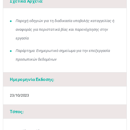
Σχετικά Αρχεία:
Παροχή οδηγιών για τη διαδικασία υποβολής καταγγελίας ή
αναφοράς για περιστατικά βίας και παρενόχλησης στην
εργασία
Παράρτημα: Ενημερωτικό σημείωμα για την επεξεργασία
Μαϊ
1
2
προσωπικών δεδομένων
•
•
3
4
5
6
7
8
9
•
•
•
•
•
•
•
Ημερομηνία Έκδοσης:
10
11
12
13
14
15
16
•
•
•
•
•
•
•
23/10/2023
17
18
19
20
21
22
23
•
•
•
•
•
•
•
•
•
•
•
•
•
Τόπος:
24
25
26
27
28
29
30
•
•
•
•
•
•
•