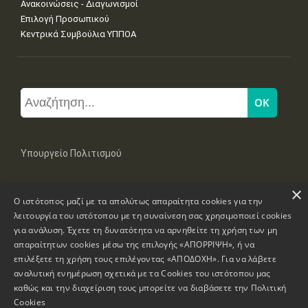
Ανακοινώσεις - Διαγωνισμοί
Επιλογή Προσωπικού
Κεντρικά Συμβούλια ΥΠΠΟΑ
Υπουργείο Πολιτισμού
×
Μπουμπουλίνας 20-22, 106 82 Αθήνα
Ο ιστότοπος μαζί με τα απολύτως απαραίτητα cookies για την
Τηλ: +30 2131322100, 2131322421
mail: grplk@culture.gr
λειτουργία του ιστότοπου με τη συναίνεση σας χρησιμοποιεί cookies
για ανάλυση. Έχετε τη δυνατότητα να αρνηθείτε τη χρήση των μη
απαραίτητων cookies μέσω της επιλογής «ΑΠΟΡΡΙΨΗ», ή να
επιλέξετε τη χρήση τους επιλέγοντας «ΑΠΟΔΟΧΗ». Για να λάβετε
αναλυτική ενημέρωση σχετικά με τα Cookies του ιστότοπου μας
καθώς και την διαχείριση τους μπορείτε να διαβάσετε την
Πολιτική
Πνευματικά Δικαιώματα © 1995-2026 Υπουργείο Πολιτισμού
Cookies