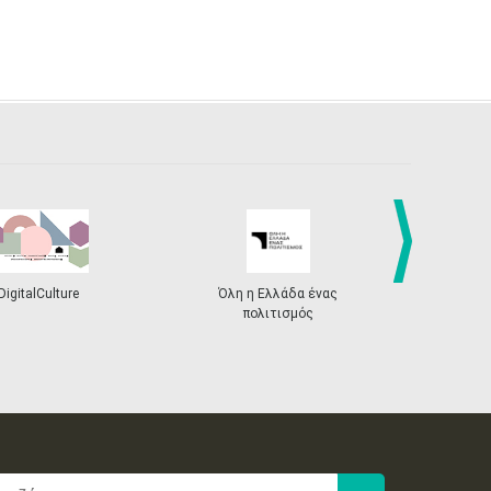
next
DigitalCulture
Όλη η Ελλάδα ένας
Πρόγραμμα Δι
πολιτισμός