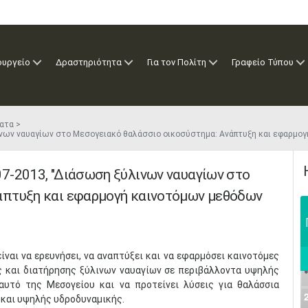
ουργείο
Δραστηριότητα
Για τον Πολίτη
Γραφείο Τύπου
ατα
νων ναυαγίων στο Μεσογειακό θαλάσσιο οικοσύστημα: Ανάπτυξη και εφαρμογή 
7-2013, "Διάσωση ξύλινων ναυαγίων στο
άπτυξη και εφαρμογή καινοτόμων μεθόδων
ναι να ερευνήσει, να αναπτύξει και να εφαρμόσει καινοτόμες
ας και διατήρησης ξύλινων ναυαγίων σε περιβάλλοντα υψηλής
αυτό της Μεσογείου και να προτείνει λύσεις για θαλάσσια
 και υψηλής υδροδυναμικής.