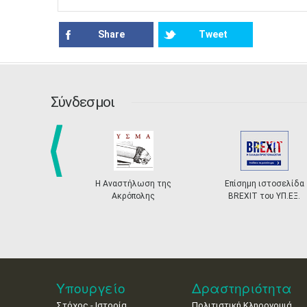
Share
Tweet
Σύνδεσμοι
prev
Η Αναστήλωση της
Επίσημη ιστοσελίδα
Ακρόπολης
BREXIT του ΥΠ.ΕΞ.
Υπουργείο
Δραστηριότητα
Στόχος - Ιστορία
Πολιτιστική Κληρονομιά