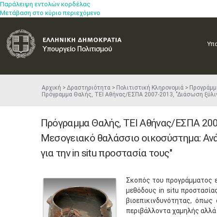
Παράλειψη εντολών κορδέλας
Μετάβαση στο κύριο περιεχόμενο
Υπ
Αρχική
Δραστηριότητα
Πολιτιστική Κληρονομιά
Προγράμμ
Πρόγραμμα Θαλής, ΤΕΙ Αθήνας/ΕΣΠΑ 2007-2013, "Διάσωση ξύλι
Πρόγραμμα Θαλής, ΤΕΙ Αθήνας/ΕΣΠΑ 200
Μεσογειακό θαλάσσιο οικοσύστημα: Αν
για την in situ προστασία τους"
Σκοπός του προγράμματος εί
μεθόδους in situ προστασί
βιοεπικινδυνότητας, όπως 
περιβάλλοντα χαμηλής αλλά