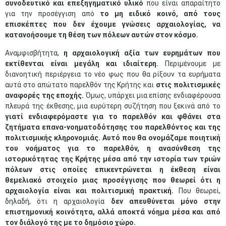
συνοδευτικό και επεξηγηματικό υλικό
που είναι απαραίτητο
για την προσέγγιση από
το μη ειδικό κοινό, από τους
επισκέπτες που δεν έχουμε γνώσεις αρχαιολογίας, να
κατανοήσουμε τη θέση των πόλεων αυτών στον κόσμο.
Αναμφισβήτητα,
η αρχαιολογική αξία των ευρημάτων που
εκτίθενται είναι μεγάλη και ιδιαίτερη.
Περιμένουμε με
διανοητική περιέργεια το νέο φως που θα ρίξουν τα ευρήματα
αυτά στο απώτατο παρελθόν της Κρήτης και
στις πολιτισμικές
αναφορές της εποχής.
Όμως, υπάρχει μια επίσης ενδιαφέρουσα
πλευρά της έκθεσης, μια ευρύτερη συζήτηση που ξεκινά από το
γιατί ενδιαφερόμαστε για το παρελθόν και φθάνει στα
ζητήματα επανα-νοηματοδότησης του παρελθόντος και της
πολιτισμικής κληρονομιάς. Αυτό που θα ονομάζαμε ποιητική
του νοήματος για το παρελθόν, η ανασύνθεση της
ιστορικότητας της Κρήτης μέσα από την ιστορία των τριών
πόλεων στις οποίες επικεντρώνεται η έκθεση είναι
θεμελιακό στοιχείο μιας προσέγγισης που θεωρεί ότι η
αρχαιολογία είναι και πολιτισμική πρακτική.
Που θεωρεί,
δηλαδή, ότι η αρχαιολογία
δεν απευθύνεται μόνο στην
επιστημονική κοινότητα, αλλά αποκτά νόημα μέσα και από
τον διάλογό της με το δημόσιο χώρο.