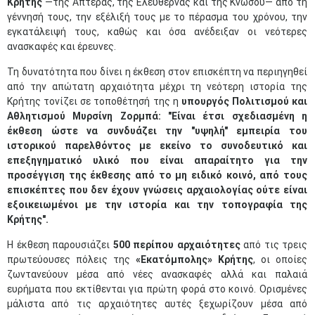
Κρήτης
—της Απτέρας, της Ελεύθερνας και της Κνωσού—
από τη
γέννησή τους, την εξέλιξή τους με το πέρασμα του χρόνου, την
εγκατάλειψή τους, καθώς και όσα ανέδειξαν οι νεότερες
ανασκαφές και έρευνες.
Τη δυνατότητα που δίνει η έκθεση στον επισκέπτη να περιηγηθεί
από την απώτατη αρχαιότητα μέχρι τη νεότερη ιστορία της
Κρήτης τονίζει σε τοποθέτησή της η
υπουργός Πολιτισμού και
Αθλητισμού Μυρσίνη Ζορμπά:
"Είναι έτσι σχεδιασμένη η
έκθεση ώστε να συνδυάζει την "υψηλή" εμπειρία του
ιστορικού παρελθόντος με εκείνο το συνοδευτικό και
επεξηγηματικό υλικό που είναι απαραίτητο για την
προσέγγιση της έκθεσης από το μη ειδικό κοινό, από τους
επισκέπτες που δεν έχουν γνώσεις αρχαιολογίας ούτε είναι
εξοικειωμένοι με την ιστορία και την τοπογραφία της
Κρήτης".
Η έκθεση παρουσιάζει
500 περίπου αρχαιότητες
από τις τρεις
πρωτεύουσες πόλεις της
«Εκατόμπολης» Κρήτης
, οι οποίες
ζωντανεύουν μέσα από νέες ανασκαφές αλλά και παλαιά
ευρήματα που εκτίθενται για πρώτη φορά στο κοινό. Ορισμένες
μάλιστα από τις αρχαιότητες αυτές ξεχωρίζουν μέσα από