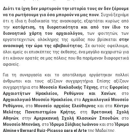
Διότι τα ίχνη δεν μαρτυρούν την ιστορία τους αν δεν ξέρουμε
να τα ρωτήσουμε για όσα μπορούν να μας πουν.
Συχνά ξεχνάμε
ότι η ίδια η διαδικασία της ανασκαφής, εξαρτάται κυρίως από
την
κατάρτιση, τη διορατικότητα και από τον ίδιο το
διανοητικό χάρτη του αρχαιολόγου,
των φοιτητών, των
εργατοτεχνιτών, ολόκληρης της ομάδας που βρίσκεται
στην
ανασκαφή την ώρα της αβεβαιότητας.
Σε αυτούς οφείλουμε,
όλοι εμείς οι επισκέπτες της έκθεσης, ένα μεγάλο ευχαριστώ για
ότι κάνουν ορατές σε μας πόλεις που θα παρέμεναν διαφορετικά
αφανείς.
Για τη συνεργασία και το αποτέλεσμα εργάστηκαν πολλοί
άνθρωποι και τους αξίζουν συγχαρητήρια. Επίσης αξίζουν
συγχαρητήρια στο
Μουσείο Κυκλαδικής Τέχνης
, στις
Εφορείες
Αρχαιοτήτων Ηρακλείου, Ρεθύμνου και Χανίων
, στο
Αρχαιολογικό Μουσείο Ηρακλείου
, στο
Αρχαιολογικό Μουσείο
Ρεθύμνου,
στο
Μουσείο αρχαίας Ελεύθερνας
και στο
Κέν
τρο
Μελέτης Πανεπιστημίου Κρήτης
, στη
Βρετανική Σχολή
Αθηνών
, στην
Αμερικανική Σχολή Κλασικών Σπουδών
, στο
Μουσείο Μπενάκη
, στο
Ίδρυμα Σύλβιας Ιωάννου
και στο
Ίδρυμα
Almine y Bernard Ruiz-Picasso para el Arte
της Μαδρίτης.