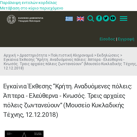
Παράλειψη εντολών κορδέλας
Μετάβαση στο κύριο περιεχόμενο
ελ
en
Search
Menu
Είσοδος
|
Εγγραφή
Αρχική
Δραστηριότητα
Πολιτιστική Κληρονομιά
Εκδηλώσεις
Εγκαίνια Έκθεσης “Κρήτη. Αναδυόμενες πόλεις: Άπτερα - Ελεύθερνα -
Κνωσός. Τρεις αρχαίες πόλεις ζωντανεύουν” (Μουσείο Κυκλαδικής Τέχνης,
12.12.2018)
Εγκαίνια Έκθεσης “Κρήτη. Αναδυόμενες πόλεις:
Άπτερα - Ελεύθερνα - Κνωσός. Τρεις αρχαίες
πόλεις ζωντανεύουν” (Μουσείο Κυκλαδικής
Τέχνης, 12.12.2018)