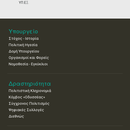
•
•
•
•
•
•
•
ΥΠ.ΕΞ.
25
26
27
28
29
30
31
•
•
•
•
•
•
•
Νοε
1
2
3
4
5
6
7
Υπουργείο
•
•
•
•
•
•
•
Στόχος - Ιστορία
8
9
10
11
12
13
14
Πολιτική Ηγεσία
•
•
•
•
•
•
•
Δομή Υπουργείου
Οργανισμοί και Φορείς
15
16
17
18
19
20
21
Νομοθεσία - Εγκύκλιοι
•
•
•
•
•
•
•
22
23
24
25
26
27
28
•
•
•
•
•
•
•
Δραστηριότητα
Πολιτιστική Κληρονομιά
29
30
Κόμβος «Οδυσσέας»
•
•
Σύγχρονος Πολιτισμός
Ψηφιακές Συλλογές
Διεθνώς