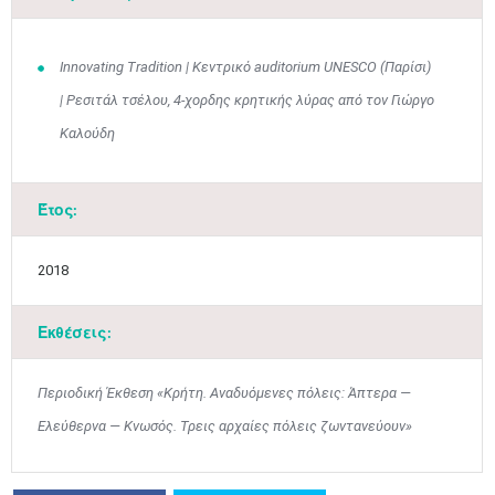
Innovating Tradition | Kεντρικό auditorium UNESCO (Παρίσι)
| Ρεσιτάλ τσέλου, 4-χορδης κρητικής λύρας από τον Γιώργο
Καλούδη
Έτος:
Ιουν
1
2
3
4
5
6
•
•
•
•
•
•
2018
7
8
9
10
11
12
13
•
•
•
•
•
•
•
Εκθέσεις:
14
15
16
17
18
19
20
•
•
•
•
•
•
•
Περιοδική Έκθεση «Κρήτη. Αναδυόμενες πόλεις: Άπτερα ―
21
22
23
24
25
26
27
Ελεύθερνα ― Κνωσός. Τρεις αρχαίες πόλεις ζωντανεύουν»
•
•
•
•
•
•
•
28
29
30
Ιουλ
1
2
3
4