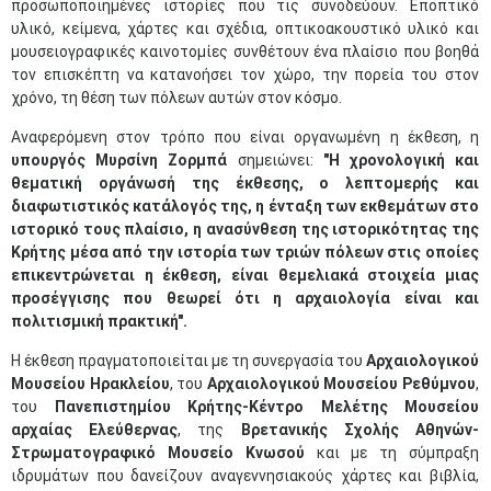
προσωποποιημένες ιστορίες που τις συνοδεύουν. Εποπτικό
υλικό, κείμενα, χάρτες και σχέδια, οπτικοακουστικό υλικό και
μουσειογραφικές καινοτομίες συνθέτουν ένα πλαίσιο που βοηθά
τον επισκέπτη να κατανοήσει τον χώρο, την πορεία του στον
χρόνο, τη θέση των πόλεων αυτών στον κόσμο.
Αναφερόμενη στον τρόπο που είναι οργανωμένη η έκθεση, η
υπουργός Μυρσίνη Ζορμπά
σημειώνει:
"
Η χρονολογική και
θεματική οργάνωσή της έκθεσης, ο λεπτομερής και
διαφωτιστικός κατάλογός της, η έ
νταξη των εκθεμάτων στο
ιστορικό τους πλαίσιο, η ανασύνθεση της ιστορικότητας
της
Κρήτης μέσα από την ιστορία των τριών πόλεων στις οποίες
επικεντρώνεται η έκθεση, είναι θεμελιακά στοιχεία μιας
προσέγγισης που θεωρεί ότι η αρχαιολογία είναι και
πολιτισμική πρακτική".
Η έκθεση πραγματοποιείται με τη συνεργασία του
Αρχαιολογικού
Μουσείου Ηρακλείου
, του
Αρχαιολογικού Μουσείου Ρεθύμνου
,
του
Πανεπιστημίου Κρήτης-Κέντρο Μελέτης Μουσείου
αρχαίας Ελεύθερνας
, της
Βρετανικής Σχολής Αθηνών-
Στρωματογραφικό Μουσείο Κνωσού
και με τη σύμπραξη
ιδρυμάτων που δανείζουν αναγεννησιακούς χάρτες και βιβλία,