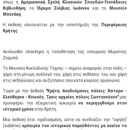
όπως η
Αμερικανική Σχολή Κλασικών Σπουδών-Γεννάδειος
Βιβλιοθήκη
, το
Ίδρυμα Σύλβιας Ιωάννου
και το
Μουσείο
Μπενάκη
.
Η έκθεση υλοποιείται με την υποστήριξη της
Περιφέρειας
Κρήτης
.​​​
Ακολουθεί ολόκληρη η τοποθέτηση της υπουργού Μυρσίνης
Ζορμπά:
To Μουσείο Κυκλαδικής Τέχνης — σημείο αναφοράς στην πόλη —
χάρη στη μόνιμη συλλογή του, χάρη στις εκθέσεις του, και χάρη
στις εκδηλώσεις και συζητήσεις που κατά καιρούς οργανώνει.
Τώρα με την έκθεση
"Κρήτη. Αναδυόμενες πόλεις: Άπτερα -
Ελεύθερνα - Κνωσός. Τρεις αρχαίες πόλεις ζωντανεύουν"
μας
προσφέρει την εξαιρετική ευκαιρία
να περιηγηθούμε στον
ιστορικό χρόνο
στην Κρήτη.
Μια έκθεση έτσι σχεδιασμένη, ώστε να συνδυάζει την "υψηλή"
(sublime)
εμπειρία του ιστορικού παρελθόντος με εκείνο το