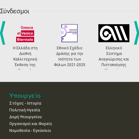
20
21
22
23
24
25
26
•
•
•
•
•
•
•
Σύνδεσμοι
27
28
29
30
Οκτ
1
2
3
•
•
•
•
•
•
•
4
5
6
7
8
9
10
•
•
•
•
•
•
•
prev
ne
Η Ελλάδα στη
Εθνικό Σχέδιο
Ελληνικό
Διεθνή
Δράσης για την
Σύστημα
11
12
13
14
15
16
17
Καλλιτεχνική
Ισότητα των
Αναγνώρισης και
•
•
•
•
•
•
•
Έκθεση της
Φύλων 2021-2025
Πιστοποίησης
Biennale
Μουσείων
18
19
20
21
22
23
24
Βενετίας
•
•
•
•
•
•
•
25
26
27
28
29
30
31
Υπουργείο
•
•
•
•
•
•
•
Στόχος - Ιστορία
Πολιτική Ηγεσία
Δομή Υπουργείου
Οργανισμοί και Φορείς
Νομοθεσία - Εγκύκλιοι