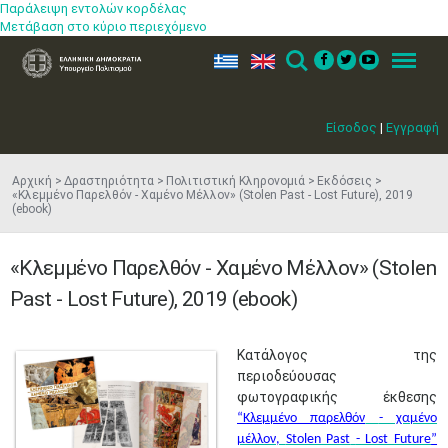
Παράλειψη εντολών κορδέλας
Μετάβαση στο κύριο περιεχόμενο
ελ
en
Search
Menu
Είσοδος
|
Εγγραφή
Αρχική
Δραστηριότητα
Πολιτιστική Κληρονομιά
Εκδόσεις
«Κλεμμένο Παρελθόν - Χαμένο Μέλλον» (Stolen Past - Lost Future), 2019
(ebook)
«Κλεμμένο Παρελθόν - Χαμένο Μέλλον» (Stolen
Past - Lost Future), 2019 (ebook)
​Κατάλογος της
περιοδεύουσας
φωτογραφικής έκθεσης
“
Κλεμμένο παρελθόν
- χαμένο
μέλλον,
Stolen Past
- Lost Future
”