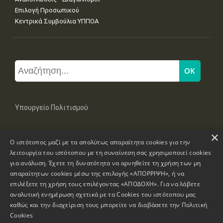
Επιλογή Προσωπικού
Κεντρικά Συμβούλια ΥΠΠΟΑ
Υπουργείο Πολιτισμού
×
Μπουμπουλίνας 20-22, 106 82 Αθήνα
Ο ιστότοπος μαζί με τα απολύτως απαραίτητα cookies για την
Τηλ: +30 2131322100, 2131322421
mail: grplk@culture.gr
λειτουργία του ιστότοπου με τη συναίνεση σας χρησιμοποιεί cookies
για ανάλυση. Έχετε τη δυνατότητα να αρνηθείτε τη χρήση των μη
απαραίτητων cookies μέσω της επιλογής «ΑΠΟΡΡΙΨΗ», ή να
επιλέξετε τη χρήση τους επιλέγοντας «ΑΠΟΔΟΧΗ». Για να λάβετε
αναλυτική ενημέρωση σχετικά με τα Cookies του ιστότοπου μας
καθώς και την διαχείριση τους μπορείτε να διαβάσετε την
Πολιτική
Πνευματικά Δικαιώματα © 1995-2026 Υπουργείο Πολιτισμού
Cookies