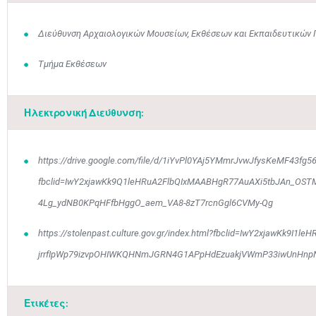
Διεύθυνση Αρχαιολογικών Μουσείων, Εκθέσεων και Εκπαιδευτικών
Τμήμα Εκθέσεων
Ηλεκτρονική Διεύθυνση:
Μαϊ
1
2
•
•
https://drive.google.com/file/d/1iYvPl0YAj5YMmrJvwJfysKeMF43fg56
3
4
5
6
7
8
9
•
•
•
•
•
•
•
fbclid=IwY2xjawKk9Q1leHRuA2FlbQIxMAABHgR77AuAXi5tbJAn_OST
4Lg_ydNB0KPqHFfbHggO_aem_VA8-8zT7rcnGgl6CVMy-Qg
10
11
12
13
14
15
16
•
•
•
•
•
•
•
https://stolenpast.culture.gov.gr/index.html?fbclid=IwY2xjawKk9I1
17
18
19
20
21
22
23
jrrfIpWp79izvpOHIWKQHNmJGRN4G1APpHdEzuakjVWmP33iwUnHn
•
•
•
•
•
•
•
•
•
•
•
•
•
24
25
26
27
28
29
30
•
•
•
•
•
•
•
Ετικέτες: