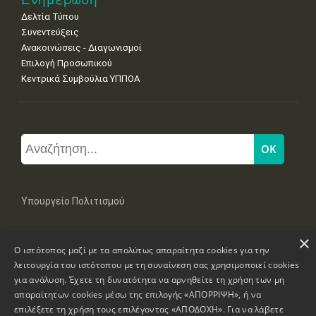
Δελτία Τύπου
Συνεντεύξεις
Ανακοινώσεις - Διαγωνισμοί
Επιλογή Προσωπικού
Κεντρικά Συμβούλια ΥΠΠΟΑ
Υπουργείο Πολιτισμού
×
Μπουμπουλίνας 20-22, 106 82 Αθήνα
Ο ιστότοπος μαζί με τα απολύτως απαραίτητα cookies για την
Τηλ: +30 2131322100, 2131322421
mail: grplk@culture.gr
λειτουργία του ιστότοπου με τη συναίνεση σας χρησιμοποιεί cookies
για ανάλυση. Έχετε τη δυνατότητα να αρνηθείτε τη χρήση των μη
απαραίτητων cookies μέσω της επιλογής «ΑΠΟΡΡΙΨΗ», ή να
επιλέξετε τη χρήση τους επιλέγοντας «ΑΠΟΔΟΧΗ». Για να λάβετε