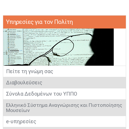
​​Υπηρεσίες για τον ​​​​Πολίτη
Μαϊ
1
2
•
•
3
4
5
6
7
8
9
Πείτε τη γνώμη σας
•
•
•
•
•
•
•
Διαβουλεύσεις
10
11
12
13
14
15
16
•
•
•
•
•
•
•
Σύνολα Δεδομένων του ΥΠΠΟ
17
18
19
20
21
22
23
Ελληνικό Σύστημα Αναγνώρισης και Πιστοποίησης
•
•
•
•
•
•
•
•
•
•
•
•
•
Μουσείων
24
25
26
27
28
29
30
e-υπηρεσίες
•
•
•
•
•
•
•