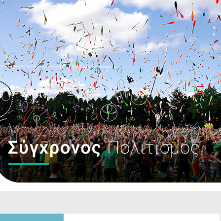
​
​​
​ ​