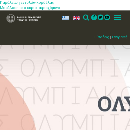
Παράλειψη εντολών κορδέλας
Μετάβαση στο κύριο περιεχόμενο
ελ
en
Search
Menu
Είσοδος
|
Εγγραφή