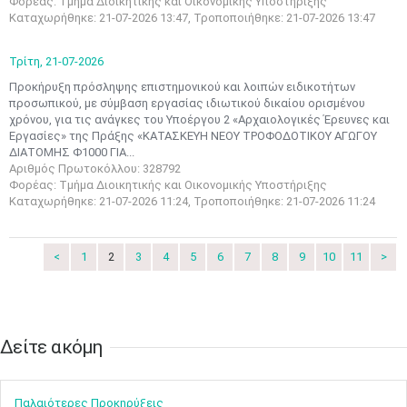
Φορέας: Τμήμα Διοικητικής και Οικονομικής Υποστήριξης
•
•
Καταχωρήθηκε: 21-07-2026 13:47, Τροποποιήθηκε: 21-07-2026 13:47
3
4
5
6
7
8
9
•
•
•
•
•
•
•
Τρίτη,
21-07-2026
Προκήρυξη πρόσληψης επιστημονικού και λοιπών ειδικοτήτων
10
11
12
13
14
15
16
προσωπικού, με σύμβαση εργασίας ιδιωτικού δικαίου ορισμένου
•
•
•
•
•
•
•
χρόνου, για τις ανάγκες του Υποέργου 2 «Αρχαιολογικές Έρευνες και
Εργασίες» της Πράξης «ΚΑΤΑΣΚΕΥΗ ΝΕΟΥ ΤΡΟΦΟΔΟΤΙΚΟΥ ΑΓΩΓΟΥ
17
18
19
20
21
22
23
ΔΙΑΤΟΜΗΣ Φ1000 ΓΙΑ...
•
•
•
•
•
•
•
•
•
•
•
•
•
Αριθμός Πρωτοκόλλου: 328792
Φορέας: Τμήμα Διοικητικής και Οικονομικής Υποστήριξης
24
25
26
27
28
29
30
Καταχωρήθηκε: 21-07-2026 11:24, Τροποποιήθηκε: 21-07-2026 11:24
•
•
•
•
•
•
•
31
Ιουν
1
2
3
4
5
6
<
1
2
3
4
5
6
7
8
9
10
11
>
•
•
•
•
•
•
•
7
8
9
10
11
12
13
•
•
•
•
•
•
•
Δείτε ακόμη​​​​​​​
14
15
16
17
18
19
20
•
•
•
•
•
•
•
Παλαιότερες Προκηρύξεις
21
22
23
24
25
26
27