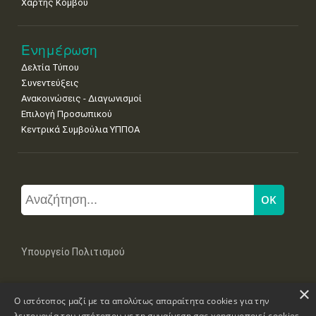
Χάρτης Κόμβου
Ενημέρωση
Δελτία Τύπου
Συνεντεύξεις
Ανακοινώσεις - Διαγωνισμοί
Επιλογή Προσωπικού
Κεντρικά Συμβούλια ΥΠΠΟΑ
Υπουργείο Πολιτισμού
×
Μπουμπουλίνας 20-22, 106 82 Αθήνα
Ο ιστότοπος μαζί με τα απολύτως απαραίτητα cookies για την
Τηλ: +30 2131322100, 2131322421
mail: grplk@culture.gr
λειτουργία του ιστότοπου με τη συναίνεση σας χρησιμοποιεί cookies