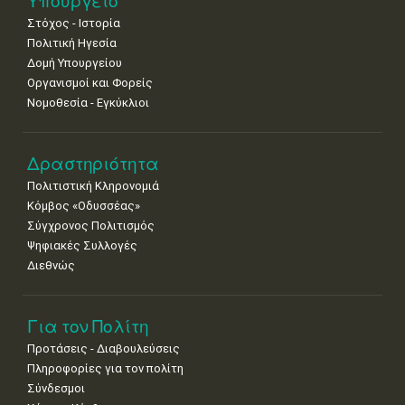
Υπουργείο
•
•
•
•
•
•
•
Στόχος - Ιστορία
Πολιτική Ηγεσία
18
19
20
21
22
23
24
•
•
•
•
•
•
•
Δομή Υπουργείου
Οργανισμοί και Φορείς
25
26
27
28
29
30
31
Νομοθεσία - Εγκύκλιοι
•
•
•
•
•
•
•
Δραστηριότητα
Πολιτιστική Κληρονομιά
Κόμβος «Οδυσσέας»
Σύγχρονος Πολιτισμός
Ψηφιακές Συλλογές
Διεθνώς
Για τον Πολίτη
Προτάσεις - Διαβουλεύσεις
Πληροφορίες για τον πολίτη
Σύνδεσμοι