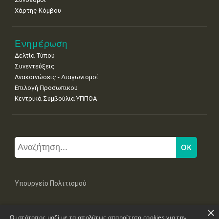
Χάρτης Κόμβου
Ενημέρωση
Δελτία Τύπου
Συνεντεύξεις
Ανακοινώσεις - Διαγωνισμοί
Επιλογή Προσωπικού
Κεντρικά Συμβούλια ΥΠΠΟΑ
Υπουργείο Πολιτισμού
×
Μπουμπουλίνας 20-22, 106 82 Αθήνα
Ο ιστότοπος μαζί με τα απολύτως απαραίτητα cookies για την
Τηλ: +30 2131322100, 2131322421