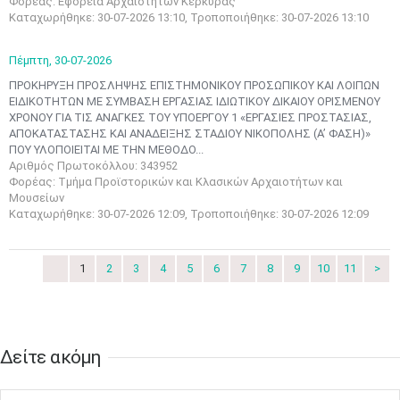
Φορέας: Εφορεία Αρχαιοτήτων Κέρκυρας
Μαϊ
1
2
Καταχωρήθηκε: 30-07-2026 13:10, Τροποποιήθηκε: 30-07-2026 13:10
•
•
Πέμπτη,
30-07-2026
3
4
5
6
7
8
9
•
•
•
•
•
•
•
ΠΡΟΚΗΡΥΞΗ ΠΡΟΣΛΗΨΗΣ ΕΠΙΣΤΗΜΟΝΙΚΟΥ ΠΡΟΣΩΠΙΚΟΥ ΚΑΙ ΛΟΙΠΩΝ
EΙΔΙΚΟΤΗΤΩΝ ΜΕ ΣΥΜΒΑΣΗ ΕΡΓΑΣΙΑΣ ΙΔΙΩΤΙΚΟΥ ΔΙΚΑΙΟΥ ΟΡΙΣΜΕΝΟΥ
10
11
12
13
14
15
16
ΧΡΟΝΟΥ ΓΙΑ ΤΙΣ ΑΝΑΓΚΕΣ ΤΟΥ ΥΠΟΕΡΓΟΥ 1 «ΕΡΓΑΣΙΕΣ ΠΡΟΣΤΑΣΙΑΣ,
•
•
•
•
•
•
•
ΑΠΟΚΑΤΑΣΤΑΣΗΣ ΚΑΙ ΑΝΑΔΕΙΞΗΣ ΣΤΑΔΙΟΥ ΝΙΚΟΠΟΛΗΣ (Α’ ΦΑΣΗ)»
ΠΟΥ ΥΛΟΠΟΙΕΙΤΑΙ ΜΕ ΤΗΝ ΜΕΘΟΔΟ...
17
18
19
20
21
22
23
Αριθμός Πρωτοκόλλου: 343952
•
•
•
•
•
•
•
•
•
•
•
•
•
Φορέας: Τμήμα Προϊστορικών και Κλασικών Αρχαιοτήτων και
Μουσείων
24
25
26
27
28
29
30
Καταχωρήθηκε: 30-07-2026 12:09, Τροποποιήθηκε: 30-07-2026 12:09
•
•
•
•
•
•
•
31
Ιουν
1
2
3
4
5
6
1
2
3
4
5
6
7
8
9
10
11
>
•
•
•
•
•
•
•
7
8
9
10
11
12
13
•
•
•
•
•
•
•
Δείτε ακόμη​​​​​​​
14
15
16
17
18
19
20
•
•
•
•
•
•
•