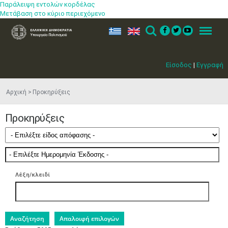
Παράλειψη εντολών κορδέλας
Μετάβαση στο κύριο περιεχόμενο
ελ
en
Search
Menu
Είσοδος
|
Εγγραφή
Αρχική
Προκηρύξεις
Προκηρύξεις
Λέξη/κλειδί