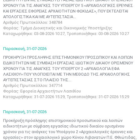
ΧΡΟΝΟΥ ΓΙΑ ΤΙΣ ΑΝΑΓΚΕΣ ΤΟΥ ΥΠΟΕΡΓΟΥ 5 «ΑΡΧΑΙΟΛΟΓΙΚΕΣ ΕΡΕΥΝΕΣ
ΚΑΙ ΕΡΓΑΣΙΕΣ ΕΦΟΡΕΙΑΣ ΑΡΧΑΙΟΤΗΤΩΝ ΦΩΚΙΔΑΣ», ΠΟΥ ΕΚΤΕΛΕΙΤΑΙ
ΑΠΟΛΟΓΙΣΤΙΚΑ ΚΑΙ ΜΕ ΑΥΤΕΠΙΣΤΑΣΙΑ...
Αριθμός Πρωτοκόλλου: 348784
Φορέας: Τμήμα Διοικητικής και Οικονομικής Υποστήριξης
Καταχωρήθηκε: 03-08-2026 10:27, Τροποποιήθηκε: 03-08-2026 10:27
Παρασκευή,
31-07-2026
ΠΡΟΚΗΡΥΞΗ ΠΡΟΣΛΗΨΗΣ ΕΠΙΣΤΗΜΟΝΙΚΟΥ ΠΡΟΣΩΠΙΚΟΥ ΚΑΙ ΛΟΙΠΩΝ
EΙΔΙΚΟΤΗΤΩΝ ΜΕ ΣΥΜΒΑΣΗ ΕΡΓΑΣΙΑΣ ΙΔΙΩΤΙΚΟΥ ΔΙΚΑΙΟΥ ΟΡΙΣΜΕΝΟΥ
ΧΡΟΝΟΥ ΓΙΑ ΤΙΣ ΑΝΑΓΚΕΣ ΤΟΥ ΥΠΟΕΡΓΟΥ 2 «ΑΡΧΑΙΟΛΟΓΙΑ ΕΦΑ
ΛΑΣΙΘΙΟΥ» ΠΟΥ ΥΛΟΠΟΙΕΙΤΑΙ ΜΕ ΤΗΝ ΜΕΘΟΔΟ ΤΗΣ ΑΡΧΑΙΟΛΟΓΙΚΗΣ
ΑΥΤΕΠΙΣΤΑΣΙΑΣ ΣΤΟ ΠΛΑΙΣΙΟ ΤΗΣ...
Αριθμός Πρωτοκόλλου: 347714
Φορέας: Εφορεία Αρχαιοτήτων Λασιθίου
Καταχωρήθηκε: 31-07-2026 15:29, Τροποποιήθηκε: 31-07-2026 15:29
Παρασκευή,
31-07-2026
Προκήρυξη πρόσληψης επιστημονικού προσωπικού και λοιπών
ειδικοτήτων με σύμβαση εργασίας ιδιωτικού δικαίου ορισμένου
χρόνου για τις ανάγκες του Υποέργου 2 «Αρχαιολογικές έρευνες και
εργασίες» στον αρχαιολογικό χώρο Κύνου Λιβανατών Π.Ε. Φθιώτιδας,