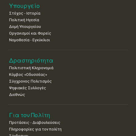
11
12
13
14
15
16
17
Υπουργείο
•
•
•
•
•
•
•
Στόχος - Ιστορία
Πολιτική Ηγεσία
18
19
20
21
22
23
24
•
•
•
•
•
•
•
Δομή Υπουργείου
Οργανισμοί και Φορείς
25
26
27
28
29
30
31
Νομοθεσία - Εγκύκλιοι
•
•
•
•
•
•
•
Δραστηριότητα
Πολιτιστική Κληρονομιά
Κόμβος «Οδυσσέας»
Σύγχρονος Πολιτισμός
Ψηφιακές Συλλογές
Διεθνώς
Για τον Πολίτη
Προτάσεις - Διαβουλεύσεις
Πληροφορίες για τον πολίτη
Σύνδεσμοι