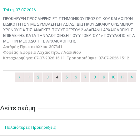
3
4
5
6
7
8
9
•
•
•
•
•
•
•
Τρίτη,
07-07-2026
ΠΡΟΚΗΡΥΞΗ ΠΡΟΣΛΗΨΗΣ ΕΠΙΣΤΗΜΟΝΙΚΟΥ ΠΡΟΣΩΠΙΚΟΥ ΚΑΙ ΛΟΙΠΩΝ
10
11
12
13
14
15
16
EΙΔΙΚΟΤΗΤΩΝ ΜΕ ΣΥΜΒΑΣΗ ΕΡΓΑΣΙΑΣ ΙΔΙΩΤΙΚΟΥ ΔΙΚΑΙΟΥ ΟΡΙΣΜΕΝΟΥ
•
•
•
•
•
•
•
ΧΡΟΝΟΥ ΓΙΑ ΤΙΣ ΑΝΑΓΚΕΣ ΤΟΥ ΥΠΟΕΡΓΟΥ 2 «ΔΑΠΑΝΗ ΑΡΧΑΙΟΛΟΓΙΚΗΣ
ΕΠΙΒΛΕΨΗΣ ΚΑΤΑ ΤΗΝ ΥΛΟΠΟΙΗΣΗ ΤΟΥ ΥΠΟΕΡΓΟΥ 1» ΠΟΥ ΥΛΟΠΟΙΕΙΤΑΙ
17
18
19
20
21
22
23
ΜΕ ΤΗΝ ΜΕΘΟΔΟ ΤΗΣ ΑΡΧΑΙΟΛΟΓΙΚΗΣ...
•
•
•
•
•
•
•
•
•
•
•
•
•
Αριθμός Πρωτοκόλλου: 307341
Φορέας: Εφορεία Αρχαιοτήτων Λασιθίου
24
25
26
27
28
29
30
Καταχωρήθηκε: 07-07-2026 15:11, Τροποποιήθηκε: 07-07-2026 15:12
•
•
•
•
•
•
•
31
Ιουν
1
2
3
4
5
6
<
1
2
3
4
5
6
7
8
9
10
11
>
•
•
•
•
•
•
•
7
8
9
10
11
12
13
•
•
•
•
•
•
•
Δείτε ακόμη​​​​​​​
14
15
16
17
18
19
20
•
•
•
•
•
•
•
Παλαιότερες Προκηρύξεις
21
22
23
24
25
26
27
•
•
•
•
•
•
•