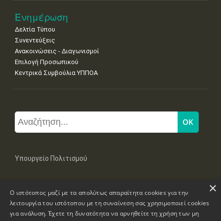
Ενημέρωση
Δελτία Τύπου
Συνεντεύξεις
Ανακοινώσεις - Διαγωνισμοί
Επιλογή Προσωπικού
Κεντρικά Συμβούλια ΥΠΠΟΑ
Υπουργείο Πολιτισμού
×
Μπουμπουλίνας 20-22, 106 82 Αθήνα
Ο ιστότοπος μαζί με τα απολύτως απαραίτητα cookies για την
Τηλ: +30 2131322100, 2131322421
mail: grplk@culture.gr
λειτουργία του ιστότοπου με τη συναίνεση σας χρησιμοποιεί cookies
για ανάλυση. Έχετε τη δυνατότητα να αρνηθείτε τη χρήση των μη