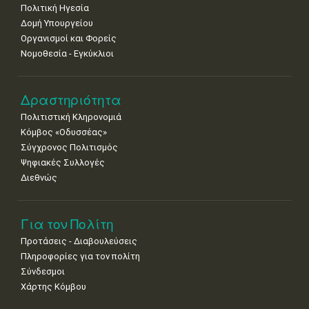
Πολιτική Ηγεσία
18
19
20
21
22
23
24
•
•
•
•
•
•
•
Δομή Υπουργείου
Οργανισμοί και Φορείς
25
26
27
28
29
30
31
Νομοθεσία - Εγκύκλιοι
•
•
•
•
•
•
•
Δραστηριότητα
Πολιτιστική Κληρονομιά
Κόμβος «Οδυσσέας»
Σύγχρονος Πολιτισμός
Ψηφιακές Συλλογές
Διεθνώς
Για τον Πολίτη
Προτάσεις - Διαβουλεύσεις
Πληροφορίες για τον πολίτη
Σύνδεσμοι
Χάρτης Κόμβου