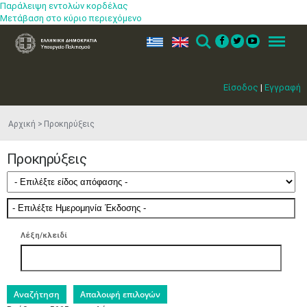
Παράλειψη εντολών κορδέλας
Μετάβαση στο κύριο περιεχόμενο
ελ
en
Search
Menu
Είσοδος
|
Εγγραφή
Αρχική
Προκηρύξεις
Προκηρύξεις
Λέξη/κλειδί