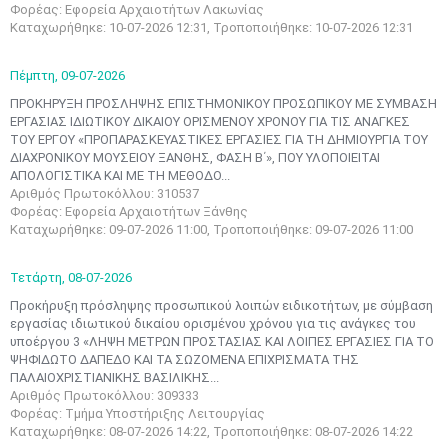
Φορέας: Εφορεία Αρχαιοτήτων Λακωνίας
Καταχωρήθηκε: 10-07-2026 12:31, Τροποποιήθηκε: 10-07-2026 12:31
Πέμπτη,
09-07-2026
ΠΡΟΚΗΡΥΞΗ ΠΡΟΣΛΗΨΗΣ ΕΠΙΣΤΗΜΟΝΙΚΟΥ ΠΡΟΣΩΠΙΚΟΥ ΜΕ ΣΥΜΒΑΣΗ
ΕΡΓΑΣΙΑΣ ΙΔΙΩΤΙΚΟΥ ΔΙΚΑΙΟΥ ΟΡΙΣΜΕΝΟΥ ΧΡΟΝΟΥ ΓΙΑ ΤΙΣ ΑΝΑΓΚΕΣ
ΤΟΥ ΕΡΓΟΥ «ΠΡΟΠΑΡΑΣΚΕΥΑΣΤΙΚΕΣ ΕΡΓΑΣΙΕΣ ΓΙΑ ΤΗ ΔΗΜΙΟΥΡΓΙΑ ΤΟΥ
ΔΙΑΧΡΟΝΙΚΟΥ ΜΟΥΣΕΙΟΥ ΞΑΝΘΗΣ, ΦΑΣΗ Β΄», ΠΟΥ ΥΛΟΠΟΙΕΙΤΑΙ
ΑΠΟΛΟΓΙΣΤΙΚΑ ΚΑΙ ΜΕ ΤΗ ΜΕΘΟΔΟ...
Αριθμός Πρωτοκόλλου: 310537
Φορέας: Εφορεία Αρχαιοτήτων Ξάνθης
Καταχωρήθηκε: 09-07-2026 11:00, Τροποποιήθηκε: 09-07-2026 11:00
Τετάρτη,
08-07-2026
Προκήρυξη πρόσληψης προσωπικού λοιπών ειδικοτήτων, με σύμβαση
εργασίας ιδιωτικού δικαίου ορισμένου χρόνου για τις ανάγκες του
υποέργου 3 «ΛΗΨΗ ΜΕΤΡΩΝ ΠΡΟΣΤΑΣΙΑΣ ΚΑΙ ΛΟΙΠΕΣ ΕΡΓΑΣΙΕΣ ΓΙΑ ΤΟ
ΨΗΦΙΔΩΤΟ ΔΑΠΕΔΟ ΚΑΙ ΤΑ ΣΩΖΟΜΕΝΑ ΕΠΙΧΡΙΣΜΑΤΑ ΤΗΣ
ΠΑΛΑΙΟΧΡΙΣΤΙΑΝΙΚΗΣ ΒΑΣΙΛΙΚΗΣ...
Αριθμός Πρωτοκόλλου: 309333
Μαϊ
1
2
Φορέας: Τμήμα Υποστήριξης Λειτουργίας
•
•
Καταχωρήθηκε: 08-07-2026 14:22, Τροποποιήθηκε: 08-07-2026 14:22