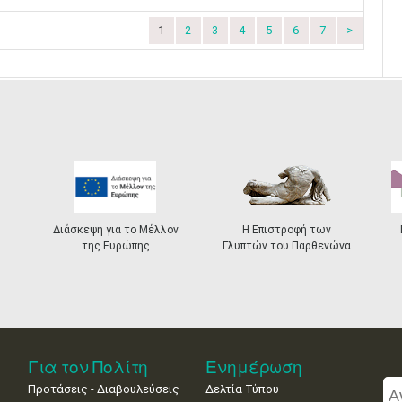
1
2
3
4
5
6
7
>
Διάσκεψη για το Μέλλον
Η Επιστροφή των
της Ευρώπης
Γλυπτών του Παρθενώνα
Για τον Πολίτη
Ενημέρωση
Προτάσεις - Διαβουλεύσεις
Δελτία Τύπου