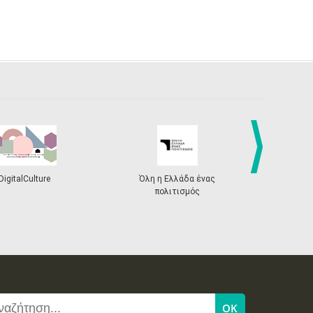
DigitalCulture
Όλη η Ελλάδα ένας
Πρόγραμμα Δι
next
πολιτισμός