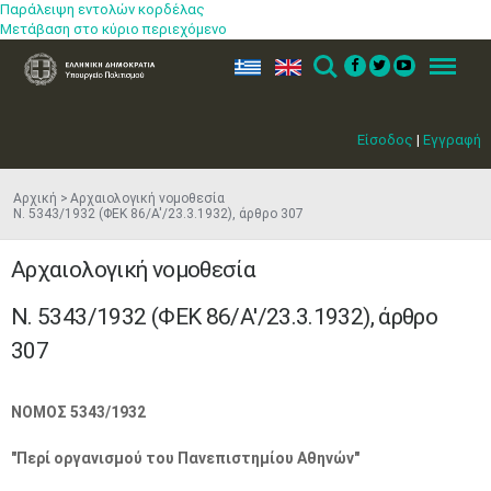
Παράλειψη εντολών κορδέλας
Μετάβαση στο κύριο περιεχόμενο
ελ
en
Search
Menu
Είσοδος
|
Εγγραφή
Αρχική
Αρχαιολογική νομοθεσία
Ν. 5343/1932 (ΦΕΚ 86/Α'/23.3.1932), άρθρο 307
Αρχαιολογική νομοθεσία
Ν. 5343/1932 (ΦΕΚ 86/Α'/23.3.1932), άρθρο
307
ΝΟΜΟΣ 5343/1932
"Περί οργανισμού του Πανεπιστημίου Αθηνών"