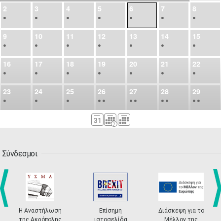
2
3
4
5
6
7
8
•
•
•
•
•
•
•
9
10
11
12
13
14
15
•
•
•
•
•
•
•
16
17
18
19
20
21
22
•
•
•
•
•
•
•
23
24
25
26
27
28
29
•
•
•
•
•
•
•
•
•
•
•
30
31
Σεπ
1
2
3
4
5
•
•
•
•
•
•
•
6
7
8
9
10
11
12
•
•
•
•
•
•
•
Σύνδεσμοι
13
14
15
16
17
18
19
•
•
•
•
•
•
•
•
•
20
21
22
23
24
25
26
•
•
•
•
•
•
•
Η Αναστήλωση
Επίσημη
Διάσκεψη για το
prev
ne
της Ακρόπολης
ιστοσελίδα
Μέλλον της