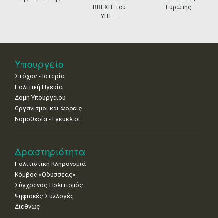
27
28
29
30
Οκτ
1
2
3
BREXIT του
Ευρώπης
•
•
•
•
•
•
•
ΥΠ.ΕΞ.
4
5
6
7
8
9
10
•
•
•
•
•
•
•
11
12
13
14
15
16
17
Υπουργείο
•
•
•
•
•
•
•
Στόχος - Ιστορία
Πολιτική Ηγεσία
18
19
20
21
22
23
24
•
•
•
•
•
•
•
Δομή Υπουργείου
Οργανισμοί και Φορείς
25
26
27
28
29
30
31
Νομοθεσία - Εγκύκλιοι
•
•
•
•
•
•
•
Δραστηριότητα
Πολιτιστική Κληρονομιά
Κόμβος «Οδυσσέας»
Σύγχρονος Πολιτισμός
Ψηφιακές Συλλογές
Διεθνώς