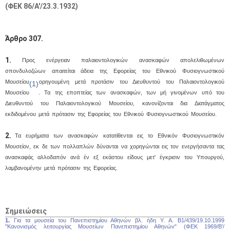
(ΦΕΚ 86/A'/23.3.1932)
Άρθρο 307.
1.
Προς ενέργειαν παλαιοντολογικών ανασκαφών απολελιθωμένων
Μαϊ
1
2
σπονδυλοζώων απαιτείται άδεια της Εφορείας του Εθνικού Φυσιογνωστικού
•
•
Μουσείου, χορηγουμένη μετά προτάσιν του Διευθυντού του Παλαιοντολογικού
(1)
Μουσείου
. Τα της εποπτείας των ανασκαφών, των μή γινομένων υπό του
3
4
5
6
7
8
9
•
•
•
•
•
•
•
Διευθυντού του Παλαιοντολογικού Μουσείου, κανονίζονται δια Διατάγματος
εκδιδομένου μετά πρότασιν της Εφορείας του Εθνικού Φυσιογνωστικού Μουσείου.
10
11
12
13
14
15
16
•
•
•
•
•
•
•
2.
Τα ευρήματα των ανασκαφών κατατίθενται εις το Εθνικόν Φυσιογνωστικόν
Μουσείον, εκ δε των πολλαπλών δύνανται να χορηγώνται εις τον ενεργήσαντα τας
17
18
19
20
21
22
23
ανασκαφάς αλλοδαπόν ανά έν εξ εκάστου είδους μετ' έγκρισιν του Υπουργού,
•
•
•
•
•
•
•
•
•
•
•
•
•
λαμβανομένην μετά πρότασιν της Εφορείας.
24
25
26
27
28
29
30
•
•
•
•
•
•
•
31
Ιουν
1
2
3
4
5
6
Σημειώσεις
•
•
•
•
•
•
•
1.
Για τα μουσεία του Πανεπιστημίου Αθηνών βλ. ήδη Υ. Α. Β1/439/19.10.1999
"Κανονισμός λειτουργίας Μουσείων Πανεπιστημίου Αθηνών" (ΦΕΚ 1969/Β'/