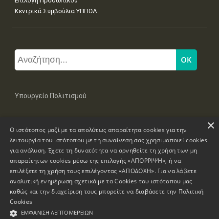
Επιλογή Προσωπικού
Κεντρικά Συμβούλια ΥΠΠΟΑ
Υπουργείο Πολιτισμού
×
Μπουμπουλίνας 20-22, 106 82 Αθήνα
Ο ιστότοπος μαζί με τα απολύτως απαραίτητα cookies για την
Τηλ: +30 2131322100, 2131322421
mail: grplk@culture.gr
λειτουργία του ιστότοπου με τη συναίνεση σας χρησιμοποιεί cookies
για ανάλυση. Έχετε τη δυνατότητα να αρνηθείτε τη χρήση των μη
απαραίτητων cookies μέσω της επιλογής «ΑΠΟΡΡΙΨΗ», ή να
επιλέξετε τη χρήση τους επιλέγοντας «ΑΠΟΔΟΧΗ». Για να λάβετε
αναλυτική ενημέρωση σχετικά με τα Cookies του ιστότοπου μας
καθώς και την διαχείριση τους μπορείτε να διαβάσετε την
Πολιτική
Πνευματικά Δικαιώματα © 1995-2026 Υπουργείο Πολιτισμού
Cookies
ΕΜΦΆΝΙΣΗ ΛΕΠΤΟΜΕΡΕΙΏΝ