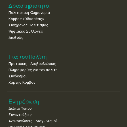
8
9
10
11
12
13
14
Δραστηριότητα
•
•
•
•
•
•
•
Πολιτιστική Κληρονομιά
15
16
17
18
19
20
21
Κόμβος «Οδυσσέας»
•
•
•
•
•
•
•
Σύγχρονος Πολιτισμός
Ψηφιακές Συλλογές
22
23
24
25
26
27
28
•
•
•
•
•
•
•
Διεθνώς
29
30
•
•
Για τον Πολίτη
Προτάσεις - Διαβουλεύσεις
Πληροφορίες για τον πολίτη
Σύνδεσμοι
Χάρτης Κόμβου
Ενημέρωση
Δελτία Τύπου
Συνεντεύξεις
Ανακοινώσεις - Διαγωνισμοί