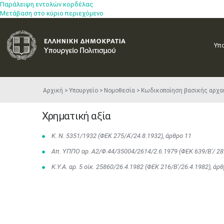
Παράλειψη εντολών κορδέλας
Μετάβαση στο κύριο περιεχόμενο
Υπ
Αρχική
Υπουργείο
Νομοθεσία
Κωδικοποίηση βασικής αρχα
Χρηματική αξία
Κ. Ν. 5351/1932 (ΦEK 275/A'/24.8.1932), άρθρο 11
Απ. ΥΠΠΟ αρ. Α2/Φ.44/35004/2614/2.6.1979 (ΦEK 639/Β'/ 28
Κ.Υ.Α. αρ. 5 οίκ. 25860/26.4.1982 (ΦΕΚ 216/Β'/26.4.1982), άρθ