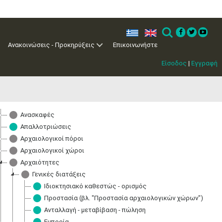
ελ
en
Search
Ανακοινώσεις - Προκηρύξεις
Επικοινωνήστε
Είσοδος
|
Εγγραφή
Ανασκαφές
Μαϊ
1
2
•
•
Απαλλοτριώσεις
Αρχαιολογικοί πόροι
3
4
5
6
7
8
9
Αρχαιολογικοί χώροι
•
•
•
•
•
•
•
Αρχαιότητες
10
11
12
13
14
15
16
Γενικές διατάξεις
•
•
•
•
•
•
•
Ιδιοκτησιακό καθεστώς - ορισμός
Προστασία (βλ. "Προστασία αρχαιολογικών χώρων")
17
18
19
20
21
22
23
•
•
•
•
•
•
•
•
•
•
•
•
•
Ανταλλαγή - μεταβίβαση - πώληση
Εμπορία