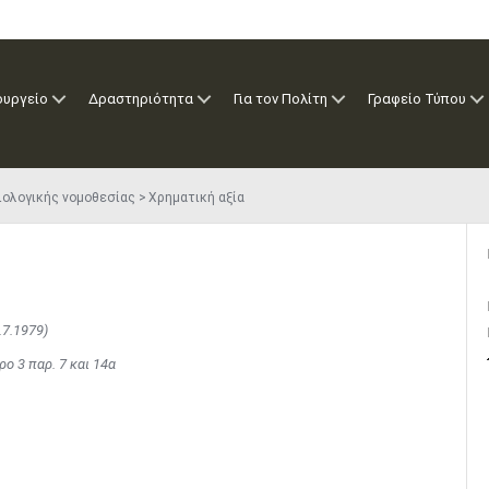
ουργείο
Δραστηριότητα
Για τον Πολίτη
Γραφείο Τύπου
ιολογικής νομοθεσίας
Χρηματική αξία
.7.1979)
ρο 3 παρ. 7 και 14α