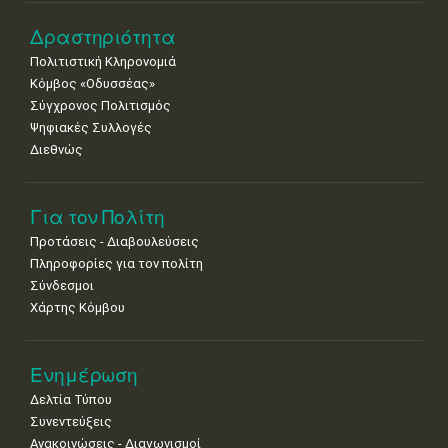
8
9
10
11
12
13
14
Δραστηριότητα
•
•
•
•
•
•
•
Πολιτιστική Κληρονομιά
15
16
17
18
19
20
21
Κόμβος «Οδυσσέας»
•
•
•
•
•
•
•
Σύγχρονος Πολιτισμός
Ψηφιακές Συλλογές
22
23
24
25
26
27
28
•
•
•
•
•
•
•
Διεθνώς
29
30
•
•
Για τον Πολίτη
Προτάσεις - Διαβουλεύσεις
Πληροφορίες για τον πολίτη
Σύνδεσμοι
Χάρτης Κόμβου
Ενημέρωση
Δελτία Τύπου
Συνεντεύξεις
Ανακοινώσεις - Διαγωνισμοί