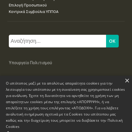
Επιλογή Προσωπικού
Κεντρικά Συμβούλια ΥΠΠΟΑ
Υπουργείο Πολιτισμού
×
Μπουμπουλίνας 20-22, 106 82 Αθήνα
Ο ιστότοπος μαζί με τα απολύτως απαραίτητα cookies για την
Τηλ: +30 2131322100, 2131322421
mail: grplk@culture.gr
λειτουργία του ιστότοπου με τη συναίνεση σας χρησιμοποιεί cookies
για ανάλυση. Έχετε τη δυνατότητα να αρνηθείτε τη χρήση των μη
απαραίτητων cookies μέσω της επιλογής «ΑΠΟΡΡΙΨΗ», ή να
επιλέξετε τη χρήση τους επιλέγοντας «ΑΠΟΔΟΧΗ». Για να λάβετε
αναλυτική ενημέρωση σχετικά με τα Cookies του ιστότοπου μας
καθώς και την διαχείριση τους μπορείτε να διαβάσετε την
Πολιτική
Πνευματικά Δικαιώματα © 1995-2026 Υπουργείο Πολιτισμού
Cookies