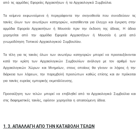
από τις αρμόδιες Εφορείες Αρχαιοτήτων ή τα Αρχαιολογικά Συμβούλια.
Τα κείμενα εκφωνούμενα ή περιγράφοντα την σκηνοθεσία που συνοδεύουν τις
ταινίες όλων των ανωτέρων κατηγοριών, κατατίθενται για έλεγχο και έγκριση στην
αρμόδια Εφορεία Αρχαιοτήτων ή Μουσείο πριν την έκδοση της άδειας. Η άδεια
χορηγείται από την αρμόδια Εφορεία Αρχαιοτήτων ή Μουσείο ή μετά από
γνωμοδότηση Τοπικού Αρχαιολογικού Συμβουλίου.
Τα τέλη για τις ταινίες όλων των ανωτέρω κατηγοριών μπορεί να προσαυξάνονται
κατά την κρίση των Αρχαιολογικών Συμβουλίων ανάλογα με τον αριθμό των
Αρχαιολογικών Χώρων και Μνημείων, στους οποίους θα γίνουν οι λήψεις ή την
διάρκεια των λήψεων, την παρεμβολή προσώπων καθώς επίσης και αν πρόκειται
για ταινίες ευρείας εμπορικής εκμετάλλευσης.
Προσαύξηση των τελών μπορεί να επιβληθεί από τα Αρχαιολογικά Συμβούλια και
στις διαφημιστικές ταινίες, εφόσον χορηγείται η απαιτούμενη άδεια.
1. 3. ΑΠΑΛΛΑΓΗ ΑΠΟ ΤΗΝ ΚΑΤΑΒΟΛΗ ΤΕΛΩΝ