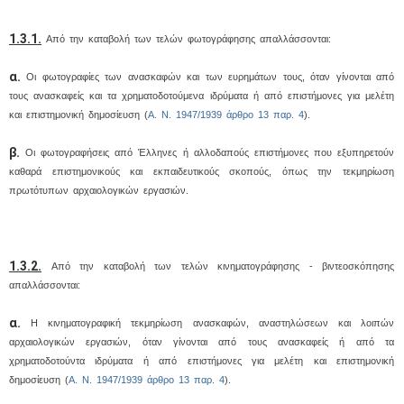
1.3.1.
Από την καταβολή των τελών φωτογράφησης απαλλάσσονται:
α.
Οι φωτογραφίες των ανασκαφών και των ευρημάτων τους, όταν γίνονται από
τους ανασκαφείς και τα χρηματοδοτούμενα ιδρύματα ή από επιστήμονες για μελέτη
και επιστημονική δημοσίευση (
Α. Ν. 1947/1939 άρθρο 13 παρ. 4
).
β.
Οι φωτογραφήσεις από Έλληνες ή αλλοδαπούς επιστήμονες που εξυπηρετούν
καθαρά επιστημονικούς και εκπαιδευτικούς σκοπούς, όπως την τεκμηρίωση
πρωτότυπων αρχαιολογικών εργασιών.
1.3.2.
Από την καταβολή των τελών κινηματογράφησης - βιντεοσκόπησης
απαλλάσσονται:
α.
Η κινηματογραφική τεκμηρίωση ανασκαφών, αναστηλώσεων και λοιπών
αρχαιολογικών εργασιών, όταν γίνονται από τους ανασκαφείς ή από τα
χρηματοδοτούντα ιδρύματα ή από επιστήμονες για μελέτη και επιστημονική
δημοσίευση (
Α. Ν. 1947/1939 άρθρο 13 παρ. 4
).