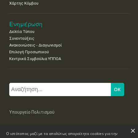
Χάρτης Κόμβου
Ενημέρωση
Δελτία Τύπου
Συνεντεύξεις
Ανακοινώσεις - Διαγωνισμοί
Επιλογή Προσωπικού
Κεντρικά Συμβούλια ΥΠΠΟΑ
Υπουργείο Πολιτισμού
×
Μπουμπουλίνας 20-22, 106 82 Αθήνα
Ο ιστότοπος μαζί με τα απολύτως απαραίτητα cookies για την
Τηλ: +30 2131322100, 2131322421