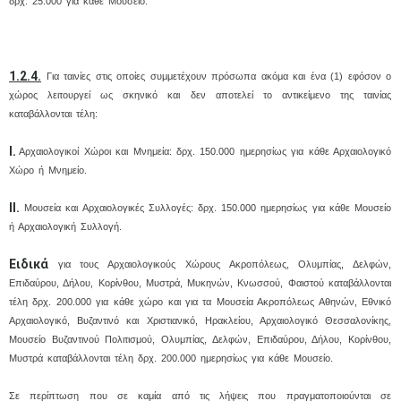
δρχ. 25.000 για κάθε Μουσείο.
1.2.4.
Για ταινίες στις οποίες συμμετέχουν πρόσωπα ακόμα και ένα (1) εφόσον ο
χώρος λειτουργεί ως σκηνικό και δεν αποτελεί το αντικείμενο της ταινίας
καταβάλλονται τέλη:
Ι.
Αρχαιολογικοί Χώροι και Μνημεία: δρχ. 150.000 ημερησίως για κάθε Αρχαιολογικό
Χώρο ή Μνημείο.
ΙΙ.
Μουσεία και Αρχαιολογικές Συλλογές: δρχ. 150.000 ημερησίως για κάθε Μουσείο
ή Αρχαιολογική Συλλογή.
Ειδικά
για τους Αρχαιολογικούς Χώρους Ακροπόλεως, Ολυμπίας, Δελφών,
Επιδαύρου, Δήλου, Κορίνθου, Μυστρά, Μυκηνών, Κνωσσού, Φαιστού καταβάλλονται
τέλη δρχ. 200.000 για κάθε χώρο και για τα Μουσεία Ακροπόλεως Αθηνών, Εθνικό
Αρχαιολογικό, Βυζαντινό και Χριστιανικό, Ηρακλείου, Αρχαιολογικό Θεσσαλονίκης,
Μουσείο Βυζαντινού Πολιτισμού, Ολυμπίας, Δελφών, Επιδαύρου, Δήλου, Κορίνθου,
Μυστρά καταβάλλονται τέλη δρχ. 200.000 ημερησίως για κάθε Μουσείο.
Σε περίπτωση που σε καμία από τις λήψεις που πραγματοποιούνται σε