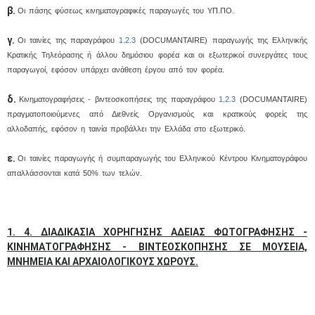
β.
Οι πάσης φύσεως κινηματογραφικές παραγωγές του ΥΠ.ΠΟ.
γ.
Οι ταινίες της παραγράφου
1.2.3
(DOCUMANTAIRE) παραγωγής της Ελληνικής
Κρατικής Τηλεόρασης ή άλλου δημόσιου φορέα και οι εξωτερικοί συνεργάτες τους
παραγωγοί, εφόσον υπάρχει ανάθεση έργου από τον φορέα.
δ.
Κινηματογραφήσεις - βιντεοσκοπήσεις της παραγράφου
1.2.3
(DOCUMANTAIRE)
πραγματοποιούμενες από Διεθνείς Οργανισμούς και κρατικούς φορείς της
αλλοδαπής, εφόσον η ταινία προβάλλει την Ελλάδα στο εξωτερικό.
ε.
Οι ταινίες παραγωγής ή συμπαραγωγής του Ελληνικού Κέντρου Κινηματογράφου
απαλλάσσονται κατά 50% των τελών.
1. 4. ΔΙΑΔΙΚΑΣΙΑ ΧΟΡΗΓΗΣΗΣ ΑΔΕΙΑΣ ΦΩΤΟΓΡΑΦΗΣΗΣ -
ΚΙΝΗΜΑΤΟΓΡΑΦΗΣΗΣ - ΒΙΝΤΕΟΣΚΟΠΗΣΗΣ ΣΕ ΜΟΥΣΕΙΑ,
ΜΝΗΜΕΙΑ ΚΑΙ ΑΡΧΑΙΟΛΟΓΙΚΟΥΣ ΧΩΡΟΥΣ.