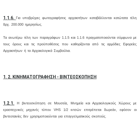
1.1.6.
Για υποβρύχιες φωτογραφήσεις αρχαιοτήτων καταβάλλονται κατώτατα τέλη
δρχ. 200.000 ημερησίως.
Τα ανωτέρω τέλη των παραγράφων 1.1.5 και 1.1.6 πραγματοποιούνται σύμφωνα με
τους όρους και τις προϋποθέσεις που καθορίζονται από τις αρμόδιες Εφορείες
Αρχαιοτήτων ή τα Αρχαιολογικά Συμβούλια.
1. 2. ΚΙΝΗΜΑΤΟΓΡΑΦΗΣΗ - ΒΙΝΤΕΟΣΚΟΠΗΣΗ
1.2.1.
Η βιντεοσκόπηση σε Μουσεία, Μνημεία και Αρχαιολογικούς Χώρους με
ερασιτεχνικές μηχανές τύπου VHS 1/2 ιντσών επιτρέπεται δωρεάν, εφόσον οι
βιντεοταινίες δεν χρησιμοποιούνται για επαγγελματικούς σκοπούς.