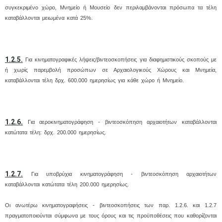
συγκεκριμένο χώρο, Μνημείο ή Μουσείο δεν περιλαμβάνονται πρόσωπα τα τέλη
καταβάλλονται μειωμένα κατά 25%.
1.2.5.
Για κινηματογραφικές λήψεις/βιντεοσκοπήσεις για διαφημιστικούς σκοπούς με
ή χωρίς παρεμβολή προσώπων σε Αρχαιολογικούς Χώρους και Μνημεία,
καταβάλλονται τέλη δρχ. 600.000 ημερησίως για κάθε χώρο ή Μνημείο.
1.2.6.
Για αεροκινηματογράφηση - βιντεοσκόπηση αρχαιοτήτων καταβάλλονται
κατώτατα τέλη: δρχ. 200.000 ημερησίως.
1.2.7.
Για υποβρύχια κινηματογράφηση - βιντεοσκόπηση αρχαιοτήτων
καταβάλλονται κατώτατα τέλη 200.000 ημερησίως.
Οι ανωτέρω κινηματογραφήσεις - βιντεοσκοπήσεις των παρ. 1.2.6. και 1.2.7
πραγματοποιούνται σύμφωνα με τους όρους και τις προϋποθέσεις που καθορίζονται