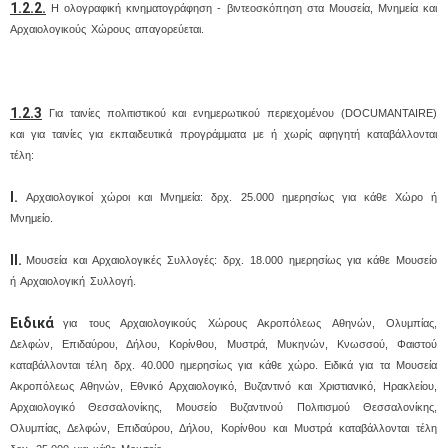
1.2.2.
Η ολογραφική κινηματογράφηση - βιντεοσκόπηση στα Μουσεία, Μνημεία και
Αρχαιολογικούς Χώρους απαγορεύεται.
1.2.3
Για ταινίες πολιτιστικού και ενημερωτικού περιεχομένου (DOCUMANTAIRE)
και για ταινίες για εκπαιδευτικά προγράμματα με ή χωρίς αφηγητή καταβάλλονται
τέλη:
Ι.
Αρχαιολογικοί χώροι και Μνημεία: δρχ. 25.000 ημερησίως για κάθε Χώρο ή
Μνημείο.
ΙΙ.
Μουσεία και Αρχαιολογικές Συλλογές: δρχ. 18.000 ημερησίως για κάθε Μουσείο
ή Αρχαιολογική Συλλογή.
Ειδικά
για τους Αρχαιολογικούς Χώρους Ακροπόλεως Αθηνών, Ολυμπίας,
Δελφών, Επιδαύρου, Δήλου, Κορίνθου, Μυστρά, Μυκηνών, Κνωσσού, Φαιστού
καταβάλλονται τέλη δρχ. 40.000 ημερησίως για κάθε χώρο. Ειδικά για τα Μουσεία
Ακροπόλεως Αθηνών, Εθνικό Αρχαιολογικό, Βυζαντινό και Χριστιανικό, Ηρακλείου,
Αρχαιολογικό Θεσσαλονίκης, Μουσείο Βυζαντινού Πολιτισμού Θεσσαλονίκης,
Ολυμπίας, Δελφών, Επιδαύρου, Δήλου, Κορίνθου και Μυστρά καταβάλλονται τέλη