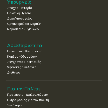
11
12
13
14
15
16
17
Υπουργείο
•
•
•
•
•
•
•
Στόχος - Ιστορία
Πολιτική Ηγεσία
18
19
20
21
22
23
24
•
•
•
•
•
•
•
Δομή Υπουργείου
Οργανισμοί και Φορείς
25
26
27
28
29
30
31
Νομοθεσία - Εγκύκλιοι
•
•
•
•
•
•
•
Δραστηριότητα
Πολιτιστική Κληρονομιά
Κόμβος «Οδυσσέας»
Σύγχρονος Πολιτισμός
Ψηφιακές Συλλογές
Διεθνώς
Για τον Πολίτη
Προτάσεις - Διαβουλεύσεις
Πληροφορίες για τον πολίτη
Σύνδεσμοι