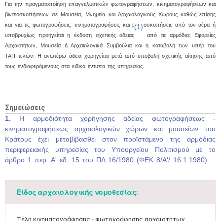
Μαϊ
1
2
Για την πραγματοποίηση επαγγελματικών φωτογραφήσεων, κινηματογραφήσεων και
•
•
βιντεοσκοπήσεων σε Μουσεία, Μνημεία και Αρχαιολογικούς Χώρους καθώς επίσης
και για τις φωτογραφήσεις, κινηματογραφήσεις και βιντεοσκοπήσεις από τον αέρα ή
(1)
3
4
5
6
7
8
9
υποβρυχίως προηγείται η έκδοση σχετικής άδειας
από τις αρμόδιες Εφορείες
•
•
•
•
•
•
•
Αρχαιοτήτων, Μουσεία ή Αρχαιολογικά Συμβούλια και η καταβολή των υπέρ του
ΤΑΠ τελών. Η ανωτέρω άδεια χορηγείται μετά από υποβολή σχετικής αίτησης από
10
11
12
13
14
15
16
•
•
•
•
•
•
•
τους ενδιαφερόμενους στα ειδικά έντυπα της υπηρεσίας.
17
18
19
20
21
22
23
•
•
•
•
•
•
•
•
•
•
•
•
•
Σημειώσεις
24
25
26
27
28
29
30
1.
Η αρμοδιότητα χορήγησης αδείας φωτογραφήσεως -
•
•
•
•
•
•
•
κινηματογραφήσεως αρχαιολογικών χώρων και μουσείων του
Κράτους έχει μεταβιβασθεί στον προϊστάμενο της αρμόδιας
31
Ιουν
1
2
3
4
5
6
•
•
•
•
•
•
•
περιφερειακής υπηρεσίας του Υπουργείου Πολιτισμού με το
άρθρο 1 περ. Α' εδ. 15 του ΠΔ 16/1980 (ΦΕΚ 8/Α'/ 16.1.1980).
7
8
9
10
11
12
13
•
•
•
•
•
•
•
Είδος αρχαιολογικής νομοθεσίας:
14
15
16
17
18
19
20
•
•
•
•
•
•
•
Τέλη κινηματογράφησης - φωτογράφησης αρχαιοτήτων