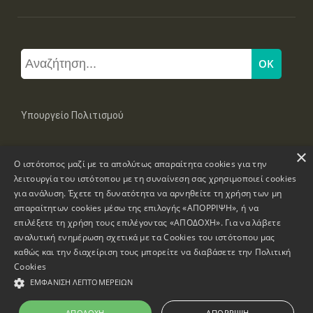
Υπουργείο Πολιτισμού
×
Μπουμπουλίνας 20-22, 106 82 Αθήνα
Ο ιστότοπος μαζί με τα απολύτως απαραίτητα cookies για την
Τηλ: +30 2131322100, 2131322421
mail: grplk@culture.gr
λειτουργία του ιστότοπου με τη συναίνεση σας χρησιμοποιεί cookies
για ανάλυση. Έχετε τη δυνατότητα να αρνηθείτε τη χρήση των μη
απαραίτητων cookies μέσω της επιλογής «ΑΠΟΡΡΙΨΗ», ή να
επιλέξετε τη χρήση τους επιλέγοντας «ΑΠΟΔΟΧΗ». Για να λάβετε
αναλυτική ενημέρωση σχετικά με τα Cookies του ιστότοπου μας
καθώς και την διαχείριση τους μπορείτε να διαβάσετε την
Πολιτική
Πνευματικά Δικαιώματα © 1995-2026 Υπουργείο Πολιτισμού
Cookies
ΕΜΦΆΝΙΣΗ ΛΕΠΤΟΜΕΡΕΙΏΝ
Πληροφορίες Ιστοσελίδας
Δήλωση Προσβασιμότητας
ΑΠΟΔΟΧΉ
ΑΠΌΡΡΙΨΗ