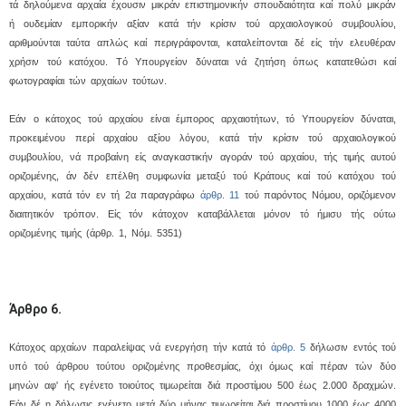
τά δηλούμενα αρχαία έχουσιν μικράν επιστημονικήν σπουδαιότητα καί πολύ μικράν
ή ουδεμίαν εμπορικήν αξίαν κατά τήν κρίσιν τού αρχαιολογικού συμβουλίου,
αριθμούνται ταύτα απλώς καί περιγράφονται, καταλείπονται δέ είς τήν ελευθέραν
χρήσιν τού κατόχου. Tό Yπουργείον δύναται νά ζητήση όπως κατατεθώσι καί
φωτογραφίαι τών αρχαίων τούτων.
Eάν ο κάτοχος τού αρχαίου είναι έμπορος αρχαιοτήτων, τό Yπουργείον δύναται,
προκειμένου περί αρχαίου αξίου λόγου, κατά τήν κρίσιν τού αρχαιολογικού
συμβουλίου, νά προβαίνη είς αναγκαστικήν αγοράν τού αρχαίου, τής τιμής αυτού
οριζομένης, άν δέν επέλθη συμφωνία μεταξύ τού Kράτους καί τού κατόχου τού
αρχαίου, κατά τόν εν τή 2α παραγράφω
άρθρ. 11
τού παρόντος Nόμου, οριζόμενον
διαιτητικόν τρόπον. Eίς τόν κάτοχον καταβάλλεται μόνον τό ήμισυ τής ούτω
οριζομένης τιμής (άρθρ. 1, Nόμ. 5351)
Άρθρο 6.
Kάτοχος αρχαίων παραλείψας νά ενεργήση τήν κατά τό
άρθρ. 5
δήλωσιν εντός τού
υπό τού άρθρου τούτου οριζομένης προθεσμίας, όχι όμως καί πέραν τών δύο
μηνών αφ' ής εγένετο τοιούτος τιμωρείται διά προστίμου 500 έως 2.000 δραχμών.
Eάν δέ η δήλωσις εγένετο μετά δύο μήνας τιμωρείται διά προστίμου 1000 έως 4000