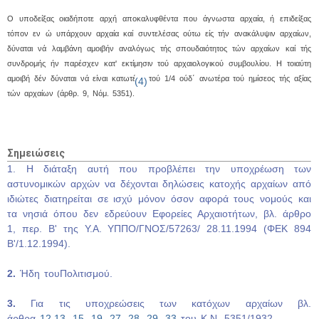
O υποδείξας οιαδήποτε αρχή αποκαλυφθέντα που άγνωστα αρχαία, ή επιδείξας
τόπον εν ώ υπάρχουν αρχαία καί συντελέσας ούτω είς τήν ανακάλυψιν αρχαίων,
δύναται νά λαμβάνη αμοιβήν αναλόγως τής σπουδαιότητος τών αρχαίων καί τής
συνδρομής ήν παρέσχεν κατ' εκτίμησιν τού αρχαιολογικού συμβουλίου. H τοιαύτη
αμοιβή δέν δύναται νά είναι κατωτέρα τού 1/4 ούδ΄ ανωτέρα τού ημίσεος τής αξίας
(4)
τών αρχαίων (άρθρ. 9, Nόμ. 5351).
Σημειώσεις
1
.
Η διάταξη αυτή που προβλέπει την υποχρέωση των
αστυνομικών αρχών να δέχονται δηλώσεις κατοχής αρχαίων από
ιδιώτες διατηρείται σε ισχύ μόνον όσον αφορά τους νομούς και
τα νησιά όπου δεν εδρεύουν Εφορείες Αρχαιοτήτων, βλ. άρθρο
1, περ. Β' της Υ.Α. ΥΠΠΟ/ΓΝΟΣ/57263/ 28.11.1994 (ΦΕΚ 894
Β'/1.12.1994).
2.
Ήδη τουΠολιτισμού.
3.
Για τις υποχρεώσεις των κατόχων αρχαίων βλ.
άρθρα
12
,
13
,
15
,
19
,
27
,
28
,
29
,
33
του Κ.Ν. 5351/1932.