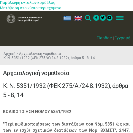
Παράλειψη εντολών κορδέλας
Μετάβαση στο κύριο περιεχόμενο
ελ
en
Search
Menu
Είσοδος
|
Εγγραφή
Αρχική
Αρχαιολογική νομοθεσία
Κ. Ν. 5351/1932 (ΦEK 275/A'/24.8.1932), άρθρα 5 - 8, 14
Αρχαιολογική νομοθεσία
Κ. Ν. 5351/1932 (ΦEK 275/A'/24.8.1932), άρθρα
5 - 8, 14
ΚΩΔΙΚΟΠΟΙΗΣΗ ΝΟΜΟΥ 5351/1932
"Περί κωδικοποιήσεως των διατάξεων του Νόμ. 5351 ώς και
των εν ισχύϊ σχετικών διατάξεων των Νομ. ΒΧΜΣΤ', 2447,