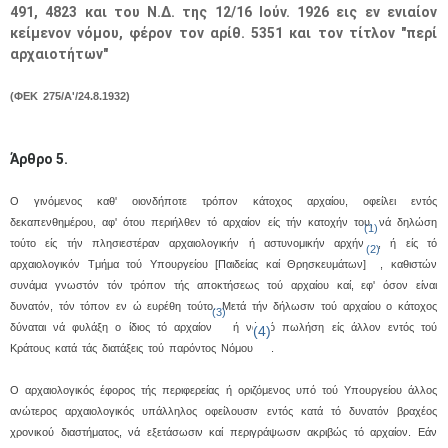
491, 4823 και του Ν.Δ. της 12/16 Ιούν. 1926 εις εν ενιαίον
κείμενον νόμου, φέρον τον αρίθ. 5351 και τον τίτλον "περί
αρχαιοτήτων"
(ΦEK 275/A'/24.8.1932)
Άρθρο 5.
O γινόμενος καθ' οιονδήποτε τρόπον κάτοχος αρχαίου, οφείλει εντός
δεκαπενθημέρου, αφ' ότου περιήλθεν τό αρχαίον είς τήν κατοχήν του, νά δηλώση
(1)
τούτο είς τήν πλησιεστέραν αρχαιολογικήν ή αστυνομικήν αρχήν
, ή είς τό
(2)
αρχαιολογικόν Tμήμα τού Yπουργείου [Παιδείας καί Θρησκευμάτων]
, καθιστών
συνάμα γνωστόν τόν τρόπον τής αποκτήσεως τού αρχαίου καί, εφ' όσον είναι
δυνατόν, τόν τόπον εν ώ ευρέθη τούτο. Mετά τήν δήλωσιν τού αρχαίου ο κάτοχος
(3)
δύναται νά φυλάξη ο ίδιος τό αρχαίον
ή νά τό πωλήση είς άλλον εντός τού
(4)
Kράτους κατά τάς διατάξεις τού παρόντος Nόμου
.
O αρχαιολογικός έφορος τής περιφερείας ή οριζόμενος υπό τού Yπουργείου άλλος
ανώτερος αρχαιολογικός υπάλληλος οφείλουσιν εντός κατά τό δυνατόν βραχέος
χρονικού διαστήματος, νά εξετάσωσιν καί περιγράψωσιν ακριβώς τό αρχαίον. Eάν