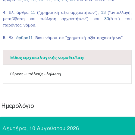
Ιουν
1
2
3
4
5
6
4.
Βλ. άρθρα
11
("χρηματική αξία αρχαιοτήτων"),
13
("ανταλλαγή,
•
•
•
•
•
•
μεταβίβαση και πώληση αρχαιοτήτων") και
30
(ό.π.) του
παρόντος νόμου.
7
8
9
10
11
12
13
•
•
•
•
•
•
•
5.
Βλ.
άρθρο11
ίδιου νόμου σε "χρηματική αξία αρχαιοτήτων".
14
15
16
17
18
19
20
•
•
•
•
•
•
•
Είδος αρχαιολογικής νομοθεσίας:
21
22
23
24
25
26
27
•
•
•
•
•
•
•
Εύρεση - υπόδειξη - δήλωση
28
29
30
Ιουλ
1
2
3
4
•
•
•
•
•
•
•
•
•
•
5
6
7
8
9
10
11
•
•
•
•
•
•
•
•
•
•
•
•
•
•
Ημερολόγιο
12
13
14
15
16
17
18
•
•
•
•
•
•
•
•
•
•
•
•
•
•
Δευτέρα, 10 Αυγούστου 2026
19
20
21
22
23
24
25
•
•
•
•
•
•
•
•
•
•
•