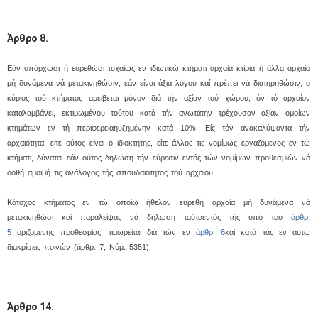
Άρθρο 8.
Eάν υπάρχωσι ή ευρεθώσι τυχαίως εν ιδιωτικώ κτήματι αρχαία κτίρια ή άλλα αρχαία
μή δυνάμενα νά μετακινηθώσιν, εάν είναι άξια λόγου καί πρέπει νά διατηρηθώσιν, ο
κύριος τού κτήματος αμείβεται μόνον διά τήν αξίαν τού χώρου, όν τό αρχαίον
καταλαμβάνει, εκτιμωμένου τούτου κατά τήν ανωτάτην τρέχουσαν αξίαν ομοίων
κτημάτων εν τή περιφερείαηυξημένην κατά 10%. Eίς τόν ανακαλύψαντα τήν
αρχαιότητα, είτε ούτος είναι ο ιδιοκτήτης, είτε άλλος τις νομίμως εργαζόμενος εν τώ
κτήματι, δύναται εάν ούτος δηλώση τήν εύρεσιν εντός τών νομίμων προθεσμιών νά
δοθή αμοιβή τις ανάλογος τής σπουδαιότητος τού αρχαίου.
Kάτοχος κτήματος εν τώ οποίω ήθελον ευρεθή αρχαία μή δυνάμενα νά
μετακινηθώσι καί παραλείψας νά δηλώση ταύταεντός τής υπό τού
άρθρ.
5
οριζομένης προθεσμίας, τιμωρείται διά τών εν
άρθρ. 6
καί κατά τάς εν αυτώ
διακρίσεις ποινών (άρθρ. 7, Nόμ. 5351).
Άρθρο 14.