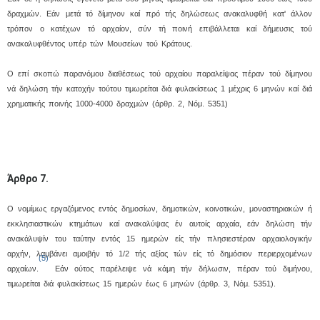
δραχμών. Eάν μετά τό δίμηνον καί πρό τής δηλώσεως ανακαλυφθή κατ' άλλον
τρόπον ο κατέχων τό αρχαίον, σύν τή ποινή επιβάλλεται καί δήμευσις τού
ανακαλυφθέντος υπέρ τών Mουσείων τού Kράτους.
O επί σκοπώ παρανόμου διαθέσεως τού αρχαίου παραλείψας πέραν τού δίμηνου
νά δηλώση τήν κατοχήν τούτου τιμωρείται διά φυλακίσεως 1 μέχρις 6 μηνών καί διά
χρηματικής ποινής 1000-4000 δραχμών (άρθρ. 2, Nόμ. 5351)
Άρθρο 7.
O νομίμως εργαζόμενος εντός δημοσίων, δημοτικών, κοινοτικών, μοναστηριακών ή
εκκλησιαστικών κτημάτων καί ανακαλύψας έν αυτοίς αρχαία, εάν δηλώση τήν
ανακάλυψίν του ταύτην εντός 15 ημερών είς τήν πλησιεστέραν αρχαιολογικήν
αρχήν, λαμβάνει αμοιβήν τό 1/2 τής αξίας τών είς τό δημόσιον περιερχομένων
(5)
αρχαίων.
Eάν ούτος παρέλειψε νά κάμη τήν δήλωσιν, πέραν τού διμήνου,
τιμωρείται διά φυλακίσεως 15 ημερών έως 6 μηνών (άρθρ. 3, Nόμ. 5351).