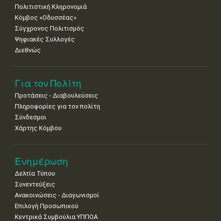
Πολιτιστική Κληρονομιά
15
16
17
18
19
20
21
Κόμβος «Οδυσσέας»
•
•
•
•
•
•
•
Σύγχρονος Πολιτισμός
Ψηφιακές Συλλογές
22
23
24
25
26
27
28
•
•
•
•
•
•
•
Διεθνώς
29
30
•
•
Για τον Πολίτη
Προτάσεις - Διαβουλεύσεις
Πληροφορίες για τον πολίτη
Σύνδεσμοι
Χάρτης Κόμβου
Ενημέρωση
Δελτία Τύπου
Συνεντεύξεις
Ανακοινώσεις - Διαγωνισμοί
Επιλογή Προσωπικού
Κεντρικά Συμβούλια ΥΠΠΟΑ