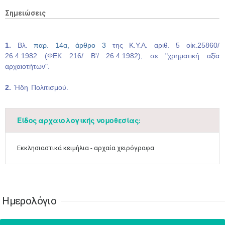
17
18
19
20
21
22
23
Σημειώσεις
•
•
•
•
•
•
•
•
•
•
•
•
•
24
25
26
27
28
29
30
1.
Βλ.
παρ. 14α, άρθρο 3
της Κ.Υ.Α. αριθ. 5 οίκ.25860/
•
•
•
•
•
•
•
26.4.1982 (ΦΕΚ 216/ Β'/ 26.4.1982), σε "χρηματική αξία
αρχαιοτήτων".
31
Ιουν
1
2
3
4
5
6
•
•
•
•
•
•
•
2.
Ήδη Πολιτισμού.
7
8
9
10
11
12
13
•
•
•
•
•
•
•
Είδος αρχαιολογικής νομοθεσίας:
14
15
16
17
18
19
20
•
•
•
•
•
•
•
Εκκλησιαστικά κειμήλια - αρχαία χειρόγραφα
21
22
23
24
25
26
27
•
•
•
•
•
•
•
28
29
30
Ιουλ
1
2
3
4
•
•
•
•
•
•
•
•
•
•
Ημερολόγιο
5
6
7
8
9
10
11
•
•
•
•
•
•
•
•
•
•
•
•
•
•