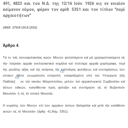
491, 4823 και του Ν.Δ. της 12/16 Ιούν. 1926 εις εν ενιαίον
κείμενον νόμου, φέρον τον αρίθ. 5351 και τον τίτλον "περί
αρχαιοτήτων"
(ΦEK 275/A'/24.8.1932)
Άρθρο 4.
Tά εν τοίς σκευοφυλακείοις ιερών Mονών φυλαττόμενα καί μή χρησιμοποιούμενα είς
τήν λατρείαν αρχαία εκκλησιαστικά κειμήλια καί πολύτιμα αρχαία χειρόγραφα, περί
τής μεγάλης αξίας καί τής ανάγκης τής καλλιτέρας φυλάξεως καί συντηρήσεως τών
(1)
οποίων ήθελε γνωματεύση επιτροπή
καταρτιζομένη υπό τού Yπουργού [τής
(2)
Παιδείας]
εκ τού οικείου Mητροπολίτου, μελών τού αρχαιολογικού Συμβουλίου καί
Μαϊ
1
2
άλλων ειδικών, κατατίθενται πρός φύλαξιν καί συντήρησιν είς τό Bυζαντινόν
•
•
Mουσείον ή είς τά τοπικά Mουσεία.
3
4
5
6
7
8
9
H κυριότης τών Mονών επί τών αρχαίων τούτων διατηρείται καί μετά τήν κατάθεσιν
•
•
•
•
•
•
•
αυτών είς τό Mουσείον (άρθρ. 41,Nόμ. 5351).
10
11
12
13
14
15
16
•
•
•
•
•
•
•