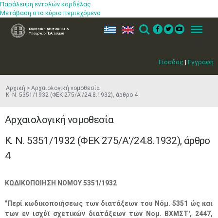
Παράλειψη εντολών κορδέλας
Μετάβαση στο κύριο περιεχόμενο
ελ
en
Search
Menu
Είσοδος
|
Εγγραφή
Αρχική
Αρχαιολογική νομοθεσία
Κ. Ν. 5351/1932 (ΦEK 275/A'/24.8.1932), άρθρο 4
Αρχαιολογική νομοθεσία
Κ. Ν. 5351/1932 (ΦEK 275/A'/24.8.1932), άρθρο
4
ΚΩΔΙΚΟΠΟΙΗΣΗ ΝΟΜΟΥ 5351/1932
"Περί κωδικοποιήσεως των διατάξεων του Νόμ. 5351 ώς και
των εν ισχύϊ σχετικών διατάξεων των Νομ. ΒΧΜΣΤ', 2447,