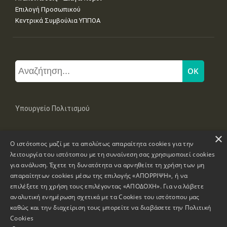
Επιλογή Προσωπικού
Κεντρικά Συμβούλια ΥΠΠΟΑ
Υπουργείο Πολιτισμού
×
Μπουμπουλίνας 20-22, 106 82 Αθήνα
Ο ιστότοπος μαζί με τα απολύτως απαραίτητα cookies για την
Τηλ: +30 2131322100, 2131322421
mail: grplk@culture.gr
λειτουργία του ιστότοπου με τη συναίνεση σας χρησιμοποιεί cookies
για ανάλυση. Έχετε τη δυνατότητα να αρνηθείτε τη χρήση των μη
απαραίτητων cookies μέσω της επιλογής «ΑΠΟΡΡΙΨΗ», ή να
επιλέξετε τη χρήση τους επιλέγοντας «ΑΠΟΔΟΧΗ». Για να λάβετε
αναλυτική ενημέρωση σχετικά με τα Cookies του ιστότοπου μας
καθώς και την διαχείριση τους μπορείτε να διαβάσετε την
Πολιτική
Πνευματικά Δικαιώματα © 1995-2026 Υπουργείο Πολιτισμού
Cookies