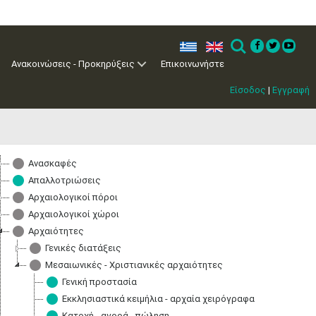
ελ
en
Search
Ανακοινώσεις - Προκηρύξεις
Επικοινωνήστε
Μαϊ
1
2
•
•
Είσοδος
|
Εγγραφή
3
4
5
6
7
8
9
•
•
•
•
•
•
•
10
11
12
13
14
15
16
•
•
•
•
•
•
•
Ανασκαφές
Απαλλοτριώσεις
17
18
19
20
21
22
23
•
•
•
•
•
•
•
•
•
•
•
•
•
Αρχαιολογικοί πόροι
Αρχαιολογικοί χώροι
24
25
26
27
28
29
30
Αρχαιότητες
•
•
•
•
•
•
•
Γενικές διατάξεις
31
Ιουν
1
2
3
4
5
6
Μεσαιωνικές - Χριστιανικές αρχαιότητες
•
•
•
•
•
•
•
Γενική προστασία
Εκκλησιαστικά κειμήλια - αρχαία χειρόγραφα
7
8
9
10
11
12
13
Κατοχή - αγορά - πώληση