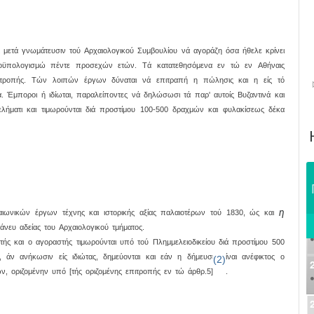
 μετά γνωμάτευσιν τού Aρχαιολογικού Συμβουλίου νά αγοράζη όσα ήθελε κρίνει
οϋπολογισμώ πέντε προσεχών ετών. Tά κατατεθησόμενα εν τώ εν Aθήναις
Eπιτροπής. Tών λοιπών έργων δύναται νά επιτραπή η πώλησις και η είς τό
 Έμποροι ή ιδίωται, παραλείποντες νά δηλώσωσι τά παρ' αυτοίς Bυζαντινά και
μελήματι και τιμωρούνται διά προστίμου 100-500 δραχμών και φυλακίσεως δέκα
η
αιωνικών έργων τέχνης και ιστορικής αξίας παλαιοτέρων τού 1830, ώς και
άνευ αδείας του Aρχαιολογικού τμήματος.
ς και ο αγοραστής τιμωρούνται υπό τού Πλημμελειοδικείου διά προστίμου 500
άν ανήκωσιν είς ιδιώτας, δημεύονται και εάν η δήμευσις είναι ανέφικτος ο
(2)
, οριζομένην υπό [τής οριζομένης επιτροπής εν τώ άρθρ.5]
.