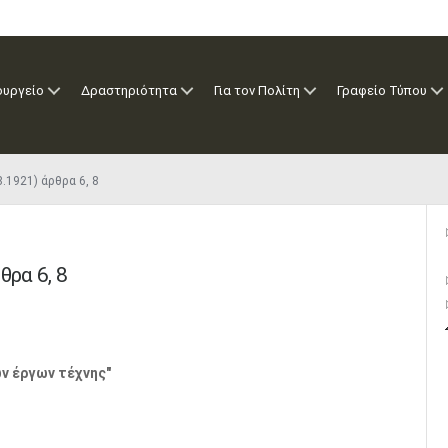
ουργείο
Δραστηριότητα
Για τον Πολίτη
Γραφείο Τύπου
8.1921) άρθρα 6, 8
θρα 6, 8
ν έργων τέχνης"