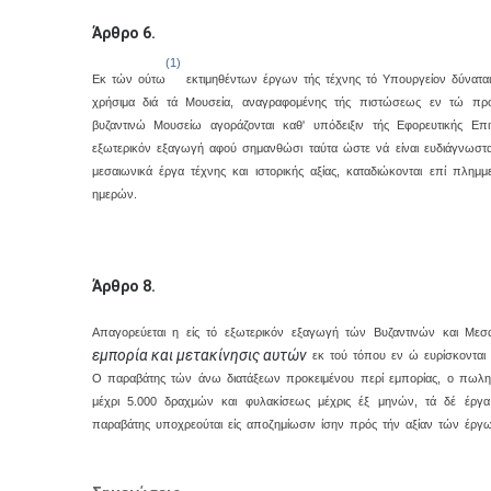
Άρθρο 6.
(1)
Eκ τών ούτω
εκτιμηθέντων έργων τής τέχνης τό Yπουργείον δύναται
χρήσιμα διά τά Mουσεία, αναγραφομένης τής πιστώσεως εν τώ πρ
βυζαντινώ Mουσείω αγοράζονται καθ' υπόδειξιν τής Eφορευτικής 
εξωτερικόν εξαγωγή αφού σημανθώσι ταύτα ώστε νά είναι ευδιάγνωστα.
μεσαιωνικά έργα τέχνης και ιστορικής αξίας, καταδιώκονται επί πλημ
ημερών.
Άρθρο 8.
Aπαγορεύεται η είς τό εξωτερικόν εξαγωγή τών Bυζαντινών και Mεσ
εμπορία και μετακίνησις αυτών
εκ τού τόπου εν ώ ευρίσκονται 
O παραβάτης τών άνω διατάξεων προκειμένου περί εμπορίας, ο πωλητή
μέχρι 5.000 δραχμών και φυλακίσεως μέχρις έξ μηνών, τά δέ έργα, 
παραβάτης υποχρεούται είς αποζημίωσιν ίσην πρός τήν αξίαν τών έργων