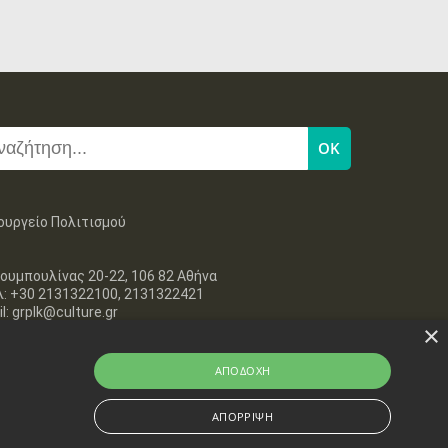
•
•
•
•
•
•
•
4
5
6
7
8
9
10
•
•
•
•
•
•
•
11
12
13
14
15
16
17
•
•
•
•
•
•
•
18
19
20
21
22
23
24
•
•
•
•
•
•
•
25
26
27
28
29
30
31
ουργείο Πολιτισμού
•
•
•
•
•
•
•
ουμπουλίνας 20-22, 106 82 Αθήνα
λ: +30 2131322100, 2131322421
l: grplk@culture.gr
×
ΑΠΟΔΟΧΉ
ΑΠΌΡΡΙΨΗ