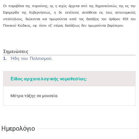
Οι παραβάται της παρούσης, ης η ισχύς άρχεται από της δημοσιεύσεώς της εις την
17
18
19
20
21
22
23
Εφημερίδα της Κυβερνήσεως, η δε εκτέλεσις ανατίθεται εις τους αστυνομικούς
•
•
•
•
•
•
•
•
•
•
•
•
•
υπαλλήλους, διώκονται και τιμωρούνται κατά τας διατάξεις του άρθρου 459 του
Ποινικού Κώδικος, εφ. όσον εξ' ετέρας διατάξεως δεν τιμωρούνται βαρύτερον.
24
25
26
27
28
29
30
•
•
•
•
•
•
•
31
Ιουν
1
2
3
4
5
6
•
•
•
•
•
•
•
Σημειώσεις
1.
Ήδη του Πολιτισμού.
7
8
9
10
11
12
13
•
•
•
•
•
•
•
Είδος αρχαιολογικής νομοθεσίας:
14
15
16
17
18
19
20
•
•
•
•
•
•
•
Μέτρα τάξης σε μουσεία
21
22
23
24
25
26
27
•
•
•
•
•
•
•
28
29
30
Ιουλ
1
2
3
4
•
•
•
•
•
•
•
•
•
•
Ημερολόγιο
5
6
7
8
9
10
11
•
•
•
•
•
•
•
•
•
•
•
•
•
•