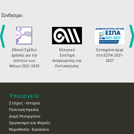
6
7
8
9
10
11
12
•
•
•
•
•
•
•
Σύνδεσμοι
13
14
15
16
17
18
19
•
•
•
•
•
•
•
•
•
20
21
22
23
24
25
26
•
•
•
•
•
•
•
Εθνικό Σχέδιο
Ελληνικό
Ενταγμένα έργα
prev
ne
Δράσης για την
Σύστημα
στο ΕΣΠΑ 2021-
27
28
29
30
Οκτ
1
2
3
Ισότητα των
Αναγνώρισης και
2027
•
•
•
•
•
•
•
Φύλων 2021-2025
Πιστοποίησης
Μουσείων
4
5
6
7
8
9
10
•
•
•
•
•
•
•
11
12
13
14
15
16
17
Υπουργείο
•
•
•
•
•
•
•
Στόχος - Ιστορία
Πολιτική Ηγεσία
18
19
20
21
22
23
24
•
•
•
•
•
•
•
Δομή Υπουργείου
Οργανισμοί και Φορείς
25
26
27
28
29
30
31
Νομοθεσία - Εγκύκλιοι
•
•
•
•
•
•
•