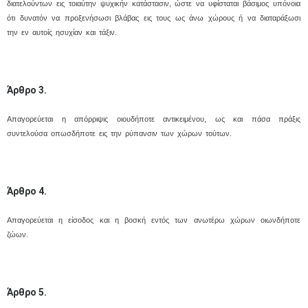
διατελούντων εις τοιαύτην ψυχικήν κατάστασιν, ώστε να υφίσταται βάσιμος υπόνοια
ότι δυνατόν να προξενήσωσι βλάβας εις τους ως άνω χώρους ή να διαταράξωσι
την εν αυτοίς ησυχίαν και τάξιν.
Άρθρο 3.
Απαγορεύεται η απόρριψις οιουδήποτε αντικειμένου, ως και πάσα πράξις
συντελούσα οπωσδήποτε εις την ρύπανσιν των χώρων τούτων.
Άρθρο 4.
Μαϊ
1
2
Απαγορεύεται η είσοδος και η βοσκή εντός των ανωτέρω χώρων οιωνδήποτε
•
•
ζώων.
3
4
5
6
7
8
9
•
•
•
•
•
•
•
Άρθρο 5.
10
11
12
13
14
15
16
•
•
•
•
•
•
•