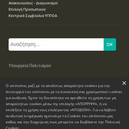
Ανακοινώσεις - Διαγωνισμοί
Επιλογή Προσωπικού
Κεντρικά Συμβούλια ΥΠΠΟΑ
Υπουργείο Πολιτισμού
×
Μπουμπουλίνας 20-22, 106 82 Αθήνα
Ο ιστότοπος μαζί με τα απολύτως απαραίτητα cookies για την
Τηλ: +30 2131322100, 2131322421
mail: grplk@culture.gr
λειτουργία του ιστότοπου με τη συναίνεση σας χρησιμοποιεί cookies
για ανάλυση. Έχετε τη δυνατότητα να αρνηθείτε τη χρήση των μη
απαραίτητων cookies μέσω της επιλογής «ΑΠΟΡΡΙΨΗ», ή να
επιλέξετε τη χρήση τους επιλέγοντας «ΑΠΟΔΟΧΗ». Για να λάβετε
αναλυτική ενημέρωση σχετικά με τα Cookies του ιστότοπου μας
καθώς και την διαχείριση τους μπορείτε να διαβάσετε την
Πολιτική
Πνευματικά Δικαιώματα © 1995-2026 Υπουργείο Πολιτισμού
Cookies