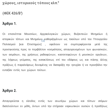
χώρους, ιστορικούς τόπους κλπ."
(ΦΕΚ 426/Β')
Άρθρο 1.
Οι επισκέπται Μουσείων, Αρχαιολογικών χώρων, Βυζαντινών Μνημείων ή
ιστορικών τόπων και Μνημείων καθοριζομένων ως τοιούτων υπό του Υπουργείου
(1)
Πολιτισμού [και Επιστημών]
, οφείλουν να συμπεριφέρονται μετά της
προσηκούσης προς το περιβάλλον κοσμιότητος, απαγορευομένων των φωνασκιών,
των ασμάτων, της χρήσεως ραδιοφώνων, κασσετοφώνων ή μουσικών οργάνων,
της λήψεως γεύματος, της κατακλίσεως επί του εδάφους ως και πάσης άλλης
πράξεως ή παραλείψεως δυναμένης να διαταράξη την ησυχίαν ή να προσβάλει την
ευταξίαν εντός των χώρων τούτων.
Άρθρο 2.
Απαγορεύεται η είσοδος εντός των ανωτέρω χώρων και τόπων ατόμων
διατελούντων εν μέθη, όντων υπό την επήρειαν ναρκωτικών ουσιών ή προδήλως